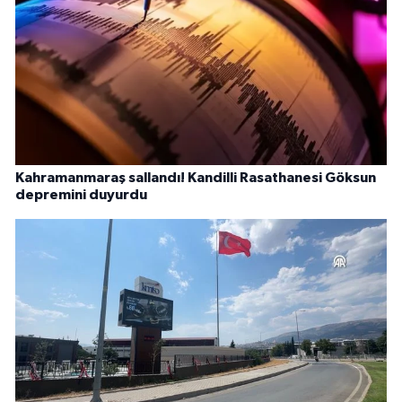
Kahramanmaraş sallandı! Kandilli Rasathanesi Göksun
depremini duyurdu