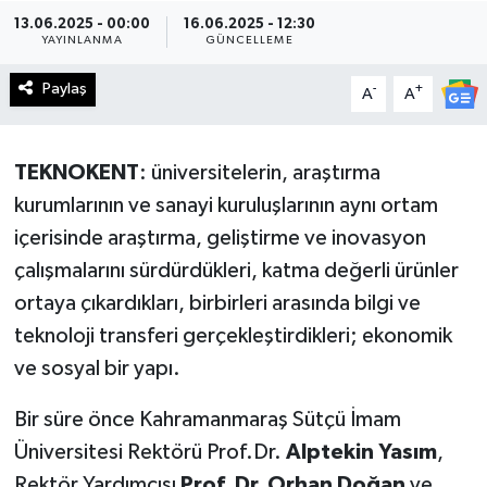
13.06.2025 - 00:00
16.06.2025 - 12:30
Haberde İnsan
YAYINLANMA
GÜNCELLEME
Paylaş
-
+
Kültür Sanat
A
A
Magazin
TEKNOKENT
: üniversitelerin, araştırma
kurumlarının ve sanayi kuruluşlarının aynı ortam
Manşet Altı
içerisinde araştırma, geliştirme ve inovasyon
Manşetler
çalışmalarını sürdürdükleri, katma değerli ürünler
ortaya çıkardıkları, birbirleri arasında bilgi ve
Resmi İlan
teknoloji transferi gerçekleştirdikleri; ekonomik
ve sosyal bir yapı.
Sağlık
Bir süre önce Kahramanmaraş Sütçü İmam
Spor
Üniversitesi Rektörü Prof.Dr.
Alptekin Yasım
,
SürManşet
Rektör Yardımcısı
Prof. Dr. Orhan Doğan
ve