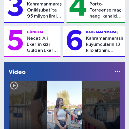
3
4
Kahramanmaraş
Porto-
Onikişubat'ta
Torreense maçı
95 milyon liralık
hangi kanalda?
dev tarla
Saat kaçta
satılıyor
başlayacak?
5
6
GÜNDEM
KAHRAMANMARAŞ
Necati Ali
Kahramanmaraşlı
Eker'in kızı
kuyumcuların 13
Gülden Eker
kilo altınını
kimdir?
gasbeden 9
Neden öldü?
şüpheli adliyede
Ölüm nedeni
Video
nedir?