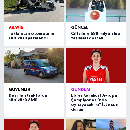
ASAYIŞ
GÜNCEL
Takla atan otomobilin
Çiftçilere 688 milyon lira
sürücüsü yaralandı
tarımsal destek
GÜVENLIK
GÜNDEM
Devrilen traktörün
Ebrar Karakurt Avrupa
sürücüsü öldü
Şampiyonası'nda
oynayacak mı? İşte son
durum