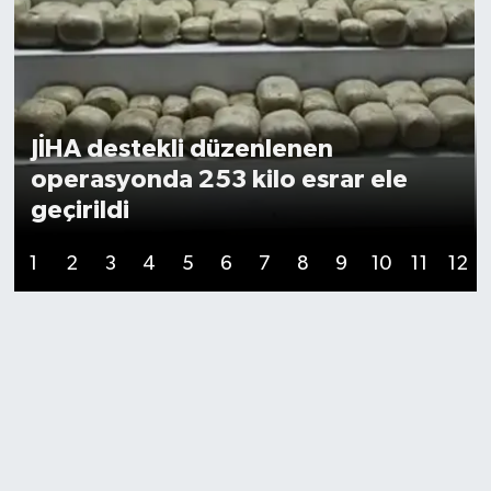
JİHA destekli düzenlenen
operasyonda 253 kilo esrar ele
geçirildi
1
2
3
4
5
6
7
8
9
10
11
12