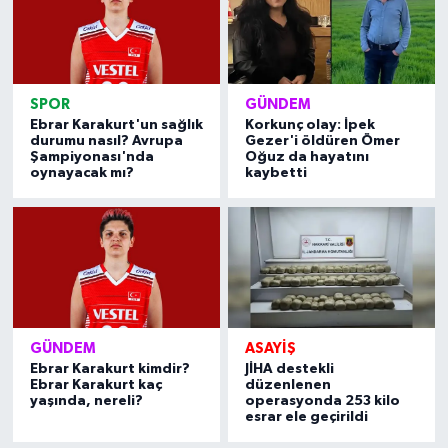
SPOR
GÜNDEM
Ebrar Karakurt'un sağlık
Korkunç olay: İpek
durumu nasıl? Avrupa
Gezer'i öldüren Ömer
Şampiyonası'nda
Oğuz da hayatını
oynayacak mı?
kaybetti
GÜNDEM
ASAYIŞ
Ebrar Karakurt kimdir?
JİHA destekli
Ebrar Karakurt kaç
düzenlenen
yaşında, nereli?
operasyonda 253 kilo
esrar ele geçirildi