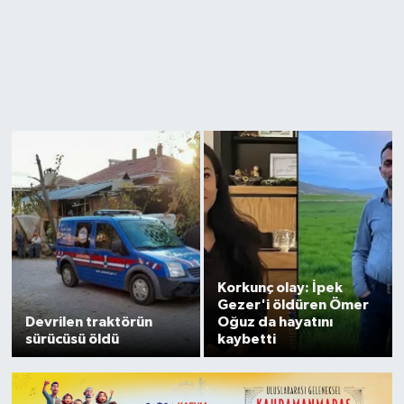
Korkunç olay: İpek
Gezer'i öldüren Ömer
Devrilen traktörün
Oğuz da hayatını
sürücüsü öldü
kaybetti