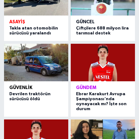
ASAYIŞ
GÜNCEL
Takla atan otomobilin
Çiftçilere 688 milyon lira
sürücüsü yaralandı
tarımsal destek
GÜVENLIK
GÜNDEM
Devrilen traktörün
Ebrar Karakurt Avrupa
sürücüsü öldü
Şampiyonası'nda
oynayacak mı? İşte son
durum