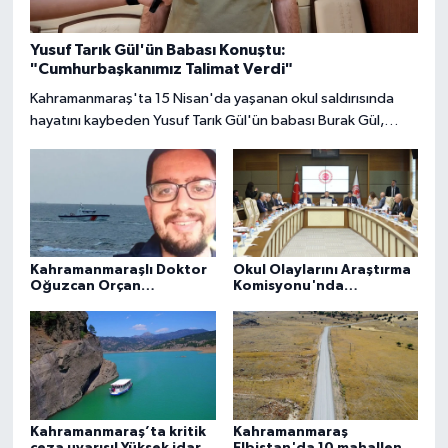
Yusuf Tarık Gül'ün Babası Konuştu:
"Cumhurbaşkanımız Talimat Verdi"
Kahramanmaraş'ta 15 Nisan'da yaşanan okul saldırısında
hayatını kaybeden Yusuf Tarık Gül'ün babası Burak Gül,
Cumhurbaşkanı Recep Tayyip Erdoğan ile Ankara'da
gerçekleştirdiği görüşmenin ayrıntılarını Kahramanmaraş'ta
Bugün Gazetesi'ne anlattı. Gül, şehitlik talebi, okul isimleri
ve soruşturma süreciyle ilgili önemli açıklamalarda bulundu.
Kahramanmaraşlı Doktor
Okul Olaylarını Araştırma
Oğuzcan Orçan
Komisyonu'nda
Boğularak Hayatını
milletvekilleri rapora
Kaybetti
ilişkin önerileri ele alındı
Kahramanmaraş’ta kritik
Kahramanmaraş
ceza uyarısı! Yüksek idari
Elbistan'da 10 mahallenin