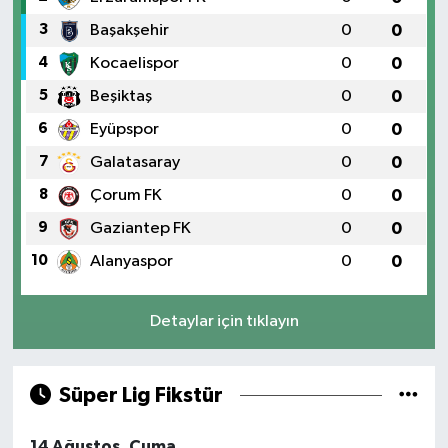
3
Başakşehir
0
0
4
Kocaelispor
0
0
5
Beşiktaş
0
0
6
Eyüpspor
0
0
7
Galatasaray
0
0
8
Çorum FK
0
0
9
Gaziantep FK
0
0
10
Alanyaspor
0
0
Detaylar için tıklayın
Süper Lig Fikstür
14 Ağustos, Cuma