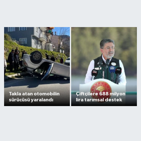
Takla atan otomobilin
Çiftçilere 688 milyon
sürücüsü yaralandı
lira tarımsal destek