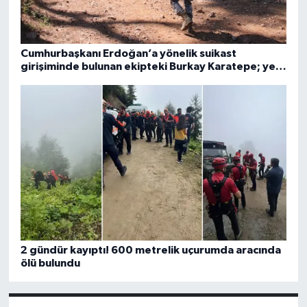
Cumhurbaşkanı Erdoğan’a yönelik suikast
girişiminde bulunan ekipteki Burkay Karatepe; yer
gösteriyor
2 gündür kayıptı! 600 metrelik uçurumda aracında
ölü bulundu