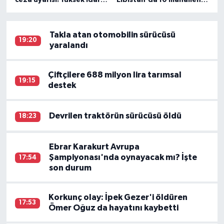
para cezalarından
kullandığı grup yolunda
kaçınmak için o süreye
asfalt mesaisi
dikkat
Takla atan otomobilin sürücüsü
19:20
yaralandı
Çiftçilere 688 milyon lira tarımsal
19:15
destek
Devrilen traktörün sürücüsü öldü
18:23
Ebrar Karakurt Avrupa
Şampiyonası'nda oynayacak mı? İşte
17:54
son durum
Korkunç olay: İpek Gezer'i öldüren
17:53
Ömer Oğuz da hayatını kaybetti