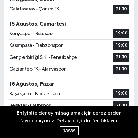
Galatasaray - Çorum FK
21:30
15 Ağustos, Cumartesi
Konyaspor - Rizespor
19:00
Kasımpaşa - Trabzonspor
19:00
Gençlerbirliği S.K. - Fenerbahçe
21:30
Gaziantep FK - Alanyaspor
21:30
16 Ağustos, Pazar
Başakşehir - Kocaelispor
19:00
Beşiktaş - Eyüpspor
21:30
En iyi site deneyimi sağlamak için çerezlerden
Amed - Erzurumspor FK
21:30
faydalanıyoruz. Detaylar için lütfen tıklayın.
TAMAM
17 Ağustos, Pazartesi