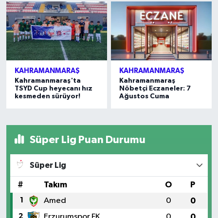
KAHRAMANMARAŞ
KAHRAMANMARAŞ
Kahramanmaraş'ta
Kahramanmaraş
TSYD Cup heyecanı hız
Nöbetçi Eczaneler: 7
kesmeden sürüyor!
Ağustos Cuma
Süper Lig Puan Durumu
Süper Lig
#
Takım
O
P
1
Amed
0
0
2
Erzurumspor FK
0
0