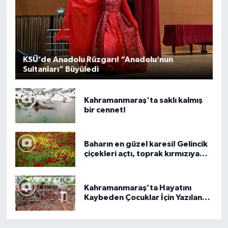
KSÜ’de Anadolu Rüzgarı! “Anadolu’nun
Sultanları” Büyüledi
Kahramanmaraş'ta saklı kalmış
bir cennet!
Baharın en güzel karesi! Gelincik
çiçekleri açtı, toprak kırmızıya
büründü.
Kahramanmaraş’ta Hayatını
Kaybeden Çocuklar İçin Yazılan
Notlar Yürek Burktu