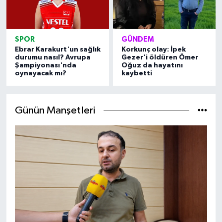
SPOR
GÜNDEM
Ebrar Karakurt'un sağlık
Korkunç olay: İpek
durumu nasıl? Avrupa
Gezer'i öldüren Ömer
Şampiyonası'nda
Oğuz da hayatını
oynayacak mı?
kaybetti
Günün Manşetleri