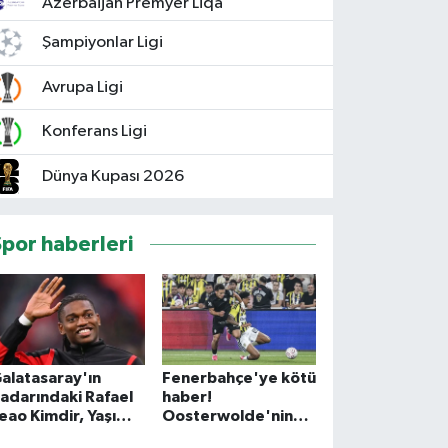
Azerbaijan Premyer Liqa
Şampiyonlar Ligi
Avrupa Ligi
Konferans Ligi
Dünya Kupası 2026
Spor haberleri
alatasaray'ın
Fenerbahçe'ye kötü
adarındaki Rafael
haber!
eao Kimdir, Yaşı
Oosterwolde'nin
aç, Hangi Takımda
sakatlık raporu belli