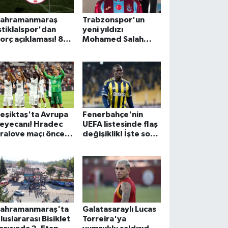
ahramanmaraş
Trabzonspor'un
stiklalspor'dan
yeni yıldızı
orç açıklaması! 8
Mohamed Salah
ylık maaşlar
İstanbul'a geldi
dendi
eşiktaş'ta Avrupa
Fenerbahçe'nin
eyecanı! Hradec
UEFA listesinde flaş
ralove maçı öncesi
değişiklik! İşte son
üm detaylar
liste
ahramanmaraş'ta
Galatasaraylı Lucas
luslararası Bisiklet
Torreira'ya