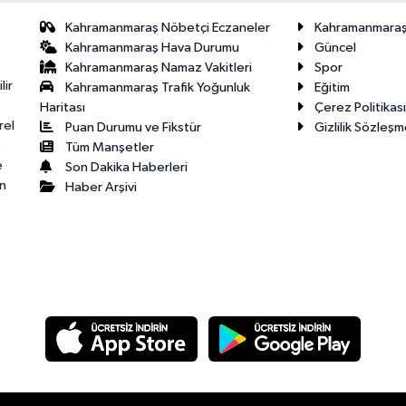
Kahramanmaraş Nöbetçi Eczaneler
Kahramanmara
Kahramanmaraş Hava Durumu
Güncel
Kahramanmaraş Namaz Vakitleri
Spor
lir
Kahramanmaraş Trafik Yoğunluk
Eğitim
Haritası
Çerez Politikası
rel
Puan Durumu ve Fikstür
Gizlilik Sözleşm
e
Tüm Manşetler
e
Son Dakika Haberleri
n
Haber Arşivi