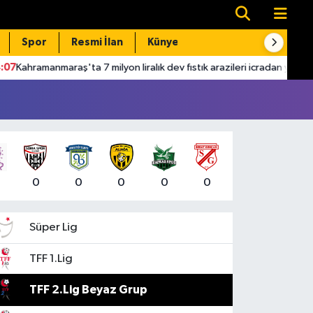
Spor
Resmi İlan
Künye
İletişim
nmaraş'ta 7 milyon liralık dev fıstık arazileri icradan yarı fiyatına gidiy
0
0
0
0
0
Süper Lig
TFF 1.Lig
TFF 2.Lig Beyaz Grup