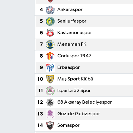
4
Ankaraspor
Haberde İnsan
5
Şanlıurfaspor
Kültür Sanat
6
Kastamonuspor
Magazin
7
Menemen FK
Manşet Altı
8
Çorluspor 1947
9
Erbaaspor
Manşetler
10
Muş Sport Klübü
Resmi İlan
11
Isparta 32 Spor
Sağlık
12
68 Aksaray Belediyespor
13
Güzide Gebzespor
Spor
14
Somaspor
SürManşet