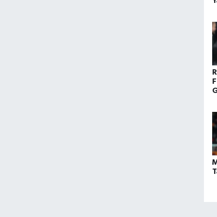
Y
S
R
F
G
F
G
M
T