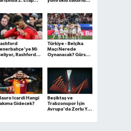
arışında 2. Etap
yumruklu saldırıda
tart Aldı
yeni gelişme!
ashford
Türkiye - Belçika
enerbahçe'ye Mi
Maçı Nerede
eliyor, Rashford
Oynanacak? Gürsel
enerbahçe'ye
Aksel Stadyumu
elecek Mi?
Hangi İlde?
auro Icardi Hangi
Beşiktaş ve
akıma Gidecek?
Trabzonspor İçin
Avrupa'da Zorlu Yol!
İşte Play-Off
Rakipleri