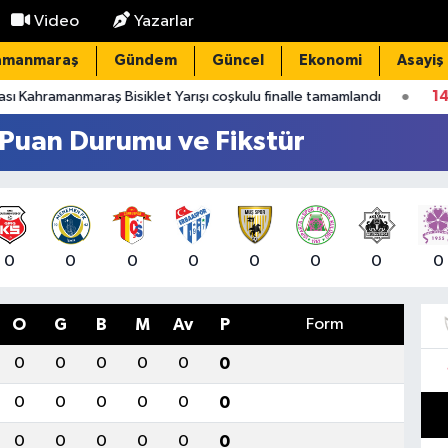
Video
Yazarlar
amanmaraş
Gündem
Güncel
Ekonomi
Asayiş
anmaraş Bisiklet Yarışı coşkulu finalle tamamlandı
14:07
Kahrama
 Puan Durumu ve Fikstür
0
0
0
0
0
0
0
0
O
G
B
M
Av
P
Form
0
0
0
0
0
0
0
0
0
0
0
0
0
0
0
0
0
0