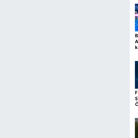
O
B
A
k
n
t
F
Ş
Ö
N
K