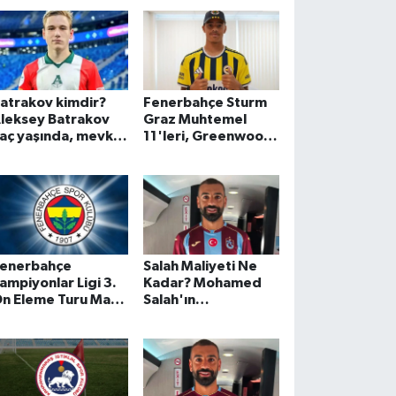
ynuyor?
oldu
atrakov kimdir?
Fenerbahçe Sturm
leksey Batrakov
Graz Muhtemel
aç yaşında, mevkisi
11'leri, Greenwood
e ve hangi
Fenerbahçe Sturm
akımlarda oynadı?
Graz Maçında
Oynayacak Mı,
Kadroda Mı?
enerbahçe
Salah Maliyeti Ne
ampiyonlar Ligi 3.
Kadar? Mohamed
n Eleme Turu Maçı
Salah'ın
e Zaman, Saat
Trabzonspor'a
açta?
Maliyeti Ne Kadar?