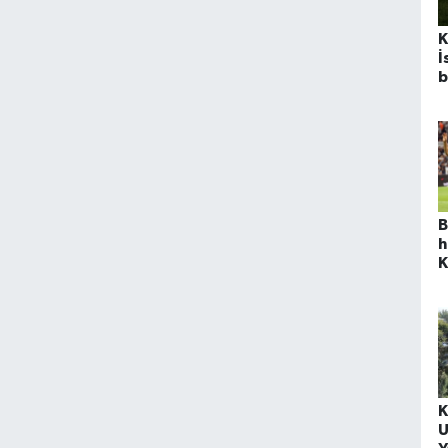
K
İ
b
a
ö
B
h
K
t
K
U