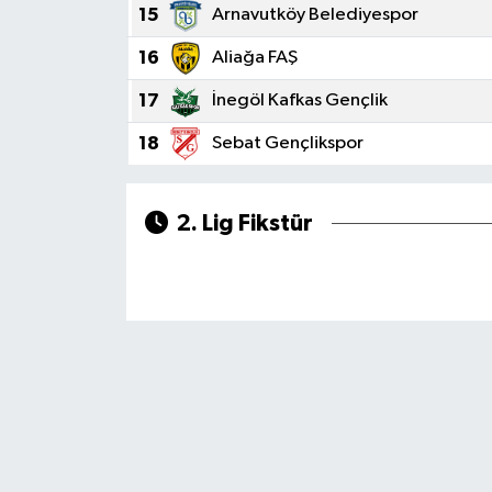
15
Arnavutköy Belediyespor
Teknoloji
16
Aliağa FAŞ
17
İnegöl Kafkas Gençlik
Yaşam
18
Sebat Gençlikspor
KAHRAMANMARAŞ
2. Lig Fikstür