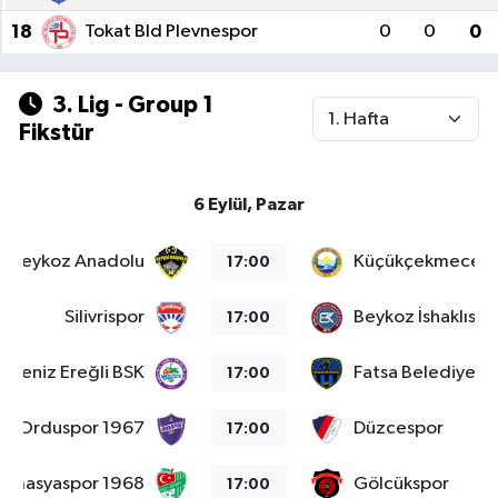
18
Tokat Bld Plevnespor
0
0
0
Teknoloji
3. Lig - Group 1
Yaşam
Fikstür
KAHRAMANMARAŞ
6 Eylül, Pazar
Beykoz Anadolu
Küçükçekmece S
17:00
Silivrispor
Beykoz İshaklıspo
17:00
adeniz Ereğli BSK
Fatsa Belediyesp
17:00
Orduspor 1967
Düzcespor
17:00
Amasyaspor 1968
Gölcükspor
17:00