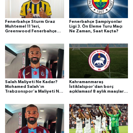
Fenerbahçe Sturm Graz
Fenerbahçe Şampiyonlar
Muhtemel 11'leri,
Ligi 3. Ön Eleme Turu Maçı
Greenwood Fenerbahçe
Ne Zaman, Saat Kaçta?
Sturm Graz Maçında
Oynayacak Mı, Kadroda Mı?
Salah Maliyeti Ne Kadar?
Kahramanmaraş
Mohamed Salah'ın
İstiklalspor'dan borç
Trabzonspor'a Maliyeti Ne
açıklaması! 8 aylık maaşlar
Kadar?
ödendi