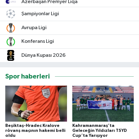
Azerbaijan Premyer Liqa
Şampiyonlar Ligi
Avrupa Ligi
Konferans Ligi
Dünya Kupası 2026
Spor haberleri
Beşiktaş-Hradec Kralove
Kahramanmaraş’ta
rövanş maçının hakemi belli
Geleceğin Yıldızları TSYD
oldu
Cup’ta Yarışıyor