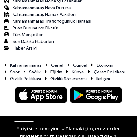
Kahramanmaraş Nöbetçi Eczaneler
Kahramanmaraş Hava Durumu
Kahramanmaraş Namaz Vakitleri
Kahramanmaraş Trafik Yoğunluk Haritası
Puan Durumu ve Fikstür
Tüm Manşetler
Son Dakika Haberleri
Haber Arşivi
Kahramanmaraş
Genel
Güncel
Ekonomi
Spor
Sağlık
Eğitim
Künye
Çerez Politikası
Gizlilik Politikası
Gizlilik Sözleşmesi
İletişim
RSS
Copyright © 2026. Her hakkı saklıdır.
En iyi site deneyimi sağlamak için çerezlerden
faydalanıyoruz. Detaylar için lütfen tıklayın.