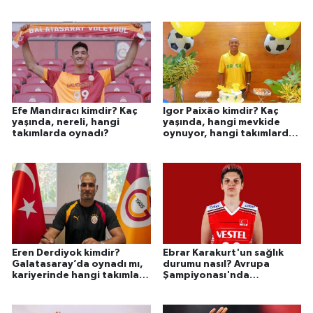
Efe Mandıracı kimdir? Kaç
Igor Paixão kimdir? Kaç
yaşında, nereli, hangi
yaşında, hangi mevkide
takımlarda oynadı?
oynuyor, hangi takımlarda
forma giydi?
Eren Derdiyok kimdir?
Ebrar Karakurt'un sağlık
Galatasaray’da oynadı mı,
durumu nasıl? Avrupa
kariyerinde hangi takımlar
Şampiyonası'nda
var?
oynayacak mı?