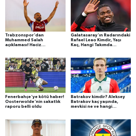
Trabzonspor'dan
Galatasaray'ın Radarındaki
Muhammed Salah
Rafael Leao Kimdir, Yaşı
açıklaması! Haciz
Kaç, Hangi Takımda
iddialarına yanıt
Oynuyor?
Fenerbahçe'ye kötü haber!
Batrakov kimdir? Aleksey
Oosterwolde'nin sakatlık
Batrakov kaç yaşında,
raporu belli oldu
mevkisi ne ve hangi
takımlarda oynadı?