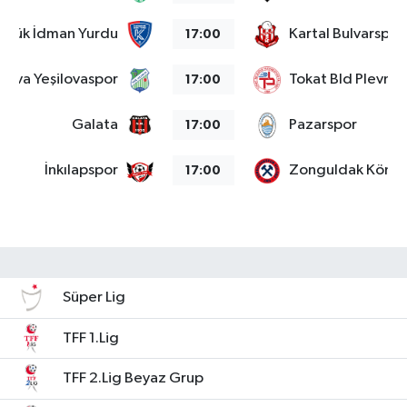
abük İdman Yurdu
Kartal Bulvarspor
17:00
alova Yeşilovaspor
Tokat Bld Plevne
17:00
Galata
Pazarspor
17:00
İnkılapspor
Zonguldak Kömü
17:00
Süper Lig
TFF 1.Lig
TFF 2.Lig Beyaz Grup