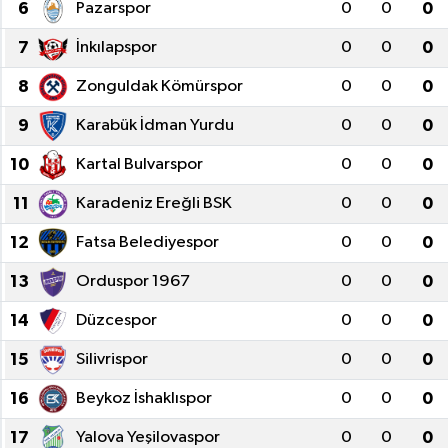
6
Pazarspor
0
0
0
Haberde İnsan
7
İnkılapspor
0
0
0
8
Kültür Sanat
Zonguldak Kömürspor
0
0
0
9
Karabük İdman Yurdu
0
0
0
Magazin
10
Kartal Bulvarspor
0
0
0
Manşet Altı
11
Karadeniz Ereğli BSK
0
0
0
Manşetler
12
Fatsa Belediyespor
0
0
0
13
Orduspor 1967
0
0
0
Resmi İlan
14
Düzcespor
0
0
0
Sağlık
15
Silivrispor
0
0
0
Spor
16
Beykoz İshaklıspor
0
0
0
17
Yalova Yeşilovaspor
0
0
0
SürManşet