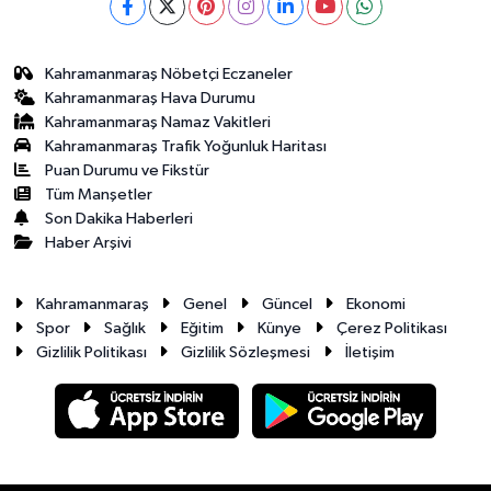
Kahramanmaraş Nöbetçi Eczaneler
Kahramanmaraş Hava Durumu
Kahramanmaraş Namaz Vakitleri
Kahramanmaraş Trafik Yoğunluk Haritası
Puan Durumu ve Fikstür
Tüm Manşetler
Son Dakika Haberleri
Haber Arşivi
Kahramanmaraş
Genel
Güncel
Ekonomi
Spor
Sağlık
Eğitim
Künye
Çerez Politikası
Gizlilik Politikası
Gizlilik Sözleşmesi
İletişim