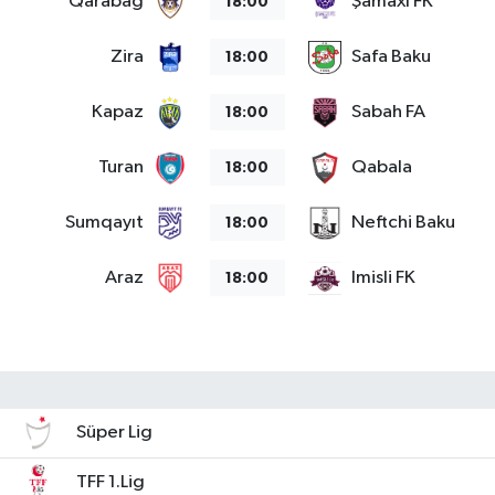
Qarabag
Şamaxı FK
18:00
Teknoloji
Zira
Safa Baku
18:00
Yaşam
Kapaz
Sabah FA
18:00
KAHRAMANMARAŞ
Turan
Qabala
18:00
Sumqayıt
Neftchi Baku
18:00
Araz
Imisli FK
18:00
Süper Lig
TFF 1.Lig