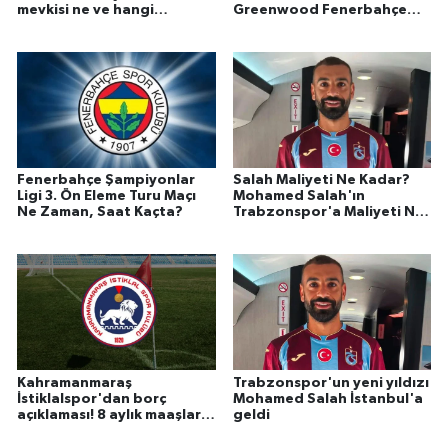
mevkisi ne ve hangi
Greenwood Fenerbahçe
takımlarda oynadı?
Sturm Graz Maçında
Oynayacak Mı, Kadroda Mı?
Fenerbahçe Şampiyonlar
Salah Maliyeti Ne Kadar?
Ligi 3. Ön Eleme Turu Maçı
Mohamed Salah'ın
Ne Zaman, Saat Kaçta?
Trabzonspor'a Maliyeti Ne
Kadar?
Kahramanmaraş
Trabzonspor'un yeni yıldızı
İstiklalspor'dan borç
Mohamed Salah İstanbul'a
açıklaması! 8 aylık maaşlar
geldi
ödendi