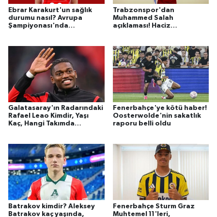
Ebrar Karakurt'un sağlık
Trabzonspor'dan
durumu nasıl? Avrupa
Muhammed Salah
Şampiyonası'nda
açıklaması! Haciz
oynayacak mı?
iddialarına yanıt
Galatasaray'ın Radarındaki
Fenerbahçe'ye kötü haber!
Rafael Leao Kimdir, Yaşı
Oosterwolde'nin sakatlık
Kaç, Hangi Takımda
raporu belli oldu
Oynuyor?
Batrakov kimdir? Aleksey
Fenerbahçe Sturm Graz
Batrakov kaç yaşında,
Muhtemel 11'leri,