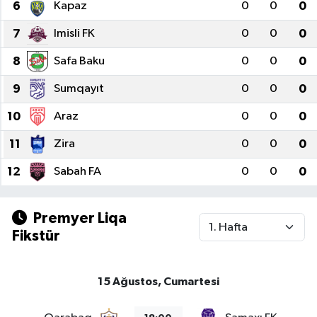
6
Kapaz
0
0
0
Haberde İnsan
7
Imisli FK
0
0
0
8
Kültür Sanat
Safa Baku
0
0
0
9
Sumqayıt
0
0
0
Magazin
10
Araz
0
0
0
Manşet Altı
11
Zira
0
0
0
Manşetler
12
Sabah FA
0
0
0
Resmi İlan
Premyer Liqa
Fikstür
Sağlık
Spor
15 Ağustos, Cumartesi
SürManşet