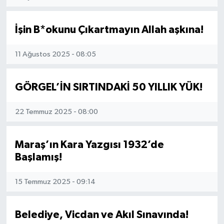
Haberde İnsan
İşin B*okunu Çıkartmayın Allah aşkına!
Kültür Sanat
11 Ağustos 2025 - 08:05
Magazin
GÖRGEL’İN SIRTINDAKİ 50 YILLIK YÜK!
Manşet Altı
22 Temmuz 2025 - 08:00
Manşetler
Maraş’ın Kara Yazgısı 1932’de
Resmi İlan
Başlamış!
Sağlık
15 Temmuz 2025 - 09:14
Spor
Belediye, Vicdan ve Akıl Sınavında!
SürManşet