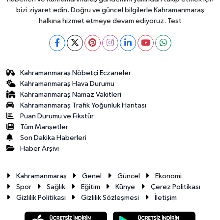
bizi ziyaret edin. Doğru ve güncel bilgilerle Kahramanmaraş
halkına hizmet etmeye devam ediyoruz. Test
Kahramanmaraş Nöbetçi Eczaneler
Kahramanmaraş Hava Durumu
Kahramanmaraş Namaz Vakitleri
Kahramanmaraş Trafik Yoğunluk Haritası
Puan Durumu ve Fikstür
Tüm Manşetler
Son Dakika Haberleri
Haber Arşivi
Kahramanmaraş
Genel
Güncel
Ekonomi
Spor
Sağlık
Eğitim
Künye
Çerez Politikası
Gizlilik Politikası
Gizlilik Sözleşmesi
İletişim