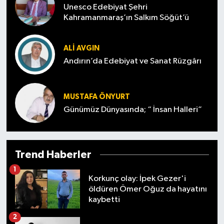
Unesco Edebiyat Şehri
Kahramanmaraş’ın Salkım Söğüt’ü
ALI AVGIN
Andırın’da Edebiyat ve Sanat Rüzgârı
MUSTAFA ÖNYURT
Günümüz Dünyasında; “ İnsan Halleri”
Trend Haberler
1
Korkunç olay: İpek Gezer'i
öldüren Ömer Oğuz da hayatını
kaybetti
2