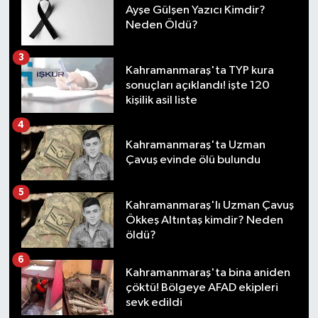
Ayşe Gülşen Yazıcı Kimdir?
Neden Öldü?
3
Kahramanmaraş'ta TYP kura
sonuçları açıklandı! işte 120
kişilik asil liste
4
Kahramanmaraş'ta Uzman
Çavuş evinde ölü bulundu
5
Kahramanmaraş'lı Uzman Çavuş
Ökkeş Altıntaş kimdir? Neden
öldü?
6
Kahramanmaraş'ta bina aniden
çöktü! Bölgeye AFAD ekipleri
sevk edildi