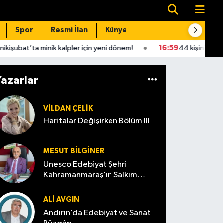
Spor
Resmi İlan
Künye
İletişim
 minik kalpler için yeni dönem!
16:59
44 kişinin öldüğü Said B
Yazarlar
VILDAN ÇELIK
Haritalar Değişirken Bölüm III
MESUT BILGINER
Unesco Edebiyat Şehri
Kahramanmaraş’ın Salkım
Söğüt’ü
ALI AVGIN
Andırın’da Edebiyat ve Sanat