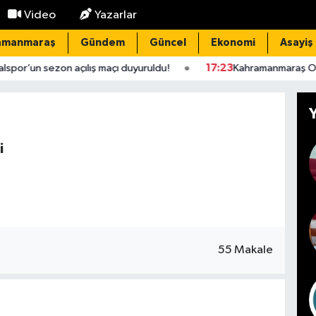
Video
Yazarlar
amanmaraş
Gündem
Güncel
Ekonomi
Asayiş
sezon açılış maçı duyuruldu!
17:23
Kahramanmaraş Onikişubat’ta
i
55 Makale