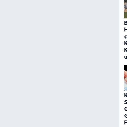
ç
u
G
F