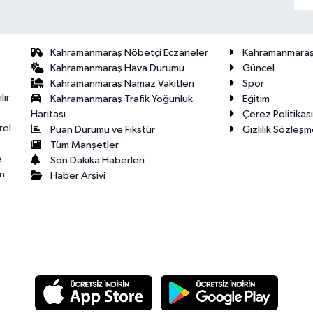
Kahramanmaraş Nöbetçi Eczaneler
Kahramanmara
Kahramanmaraş Hava Durumu
Güncel
Kahramanmaraş Namaz Vakitleri
Spor
lir
Kahramanmaraş Trafik Yoğunluk
Eğitim
Haritası
Çerez Politikası
rel
Puan Durumu ve Fikstür
Gizlilik Sözleşm
e
Tüm Manşetler
e
Son Dakika Haberleri
n
Haber Arşivi