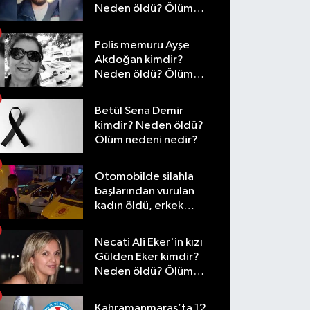
Neden öldü? Ölüm
nedeni nedir?
Polis memuru Ayşe
Akdoğan kimdir?
Neden öldü? Ölüm
nedeni nedir?
Betül Sena Demir
kimdir? Neden öldü?
Ölüm nedeni nedir?
Otomobilde silahla
başlarından vurulan
kadın öldü, erkek
yaralandı
Necati Ali Eker'in kızı
Gülden Eker kimdir?
Neden öldü? Ölüm
nedeni nedir?
Kahramanmaraş’ta 12