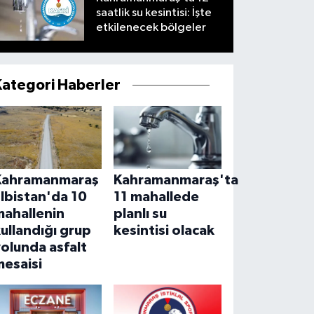
saatlik su kesintisi: İşte
etkilenecek bölgeler
Kategori Haberler
Kahramanmaraş
Kahramanmaraş'ta
lbistan'da 10
11 mahallede
mahallenin
planlı su
ullandığı grup
kesintisi olacak
olunda asfalt
mesaisi