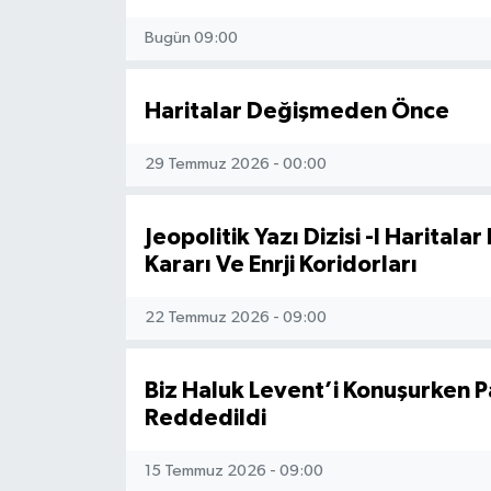
Haberde İnsan
Bugün 09:00
Kültür Sanat
Haritalar Değişmeden Önce
Magazin
29 Temmuz 2026 - 00:00
Manşet Altı
Jeopolitik Yazı Dizisi -I Harita
Kararı Ve Enrji Koridorları
Manşetler
Resmi İlan
22 Temmuz 2026 - 09:00
Sağlık
Biz Haluk Levent’i Konuşurken Par
Reddedildi
Spor
15 Temmuz 2026 - 09:00
SürManşet