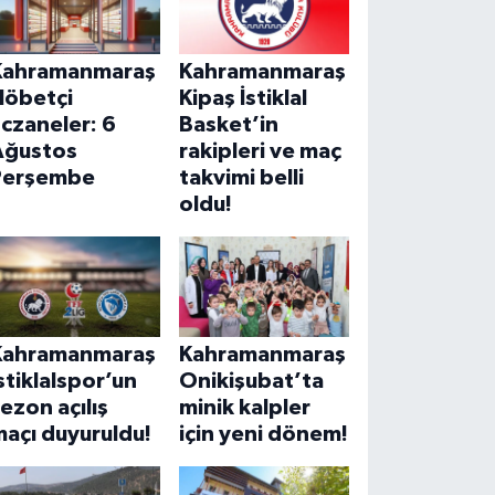
Kahramanmaraş
Kahramanmaraş
Nöbetçi
Kipaş İstiklal
czaneler: 6
Basket’in
Ağustos
rakipleri ve maç
Perşembe
takvimi belli
oldu!
Kahramanmaraş
Kahramanmaraş
stiklalspor’un
Onikişubat’ta
ezon açılış
minik kalpler
açı duyuruldu!
için yeni dönem!