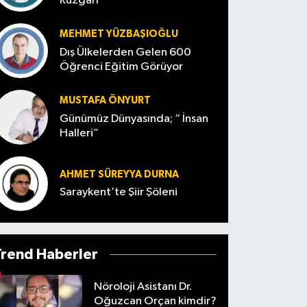
Rüzgârı
MEHMET YÜZBAŞIOĞLU
Dış Ülkelerden Gelen 600
Öğrenci Eğitim Görüyor
MUSTAFA ÖNYURT
Günümüz Dünyasında; “ İnsan
Halleri”
AHMET SÜREYYA DURNA
Saraykent’te Şiir Şöleni
Trend Haberler
Nöroloji Asistanı Dr.
Oğuzcan Orçan kimdir?