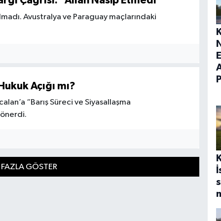
argı Çağrısı: “Allah Nasip Etmedi”
madı. Avustralya ve Paraguay maçlarındaki
E
Hukuk Açığı mı?
alan’a “Barış Süreci ve Siyasallaşma
 önerdi.
 FAZLA GÖSTER
İ
s
m