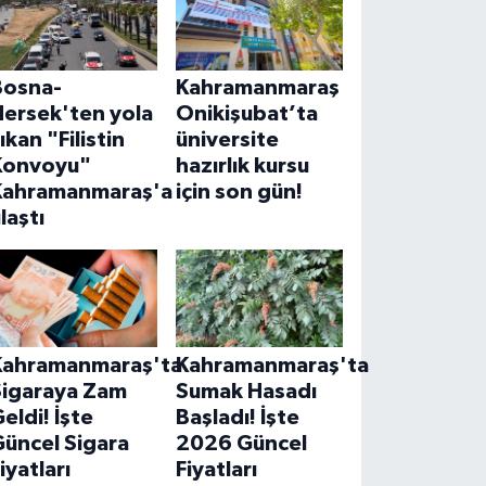
Bosna-
Kahramanmaraş
Hersek'ten yola
Onikişubat’ta
ıkan "Filistin
üniversite
Konvoyu"
hazırlık kursu
Kahramanmaraş'a
için son gün!
laştı
Kahramanmaraş'ta
Kahramanmaraş'ta
Sigaraya Zam
Sumak Hasadı
eldi! İşte
Başladı! İşte
Güncel Sigara
2026 Güncel
iyatları
Fiyatları