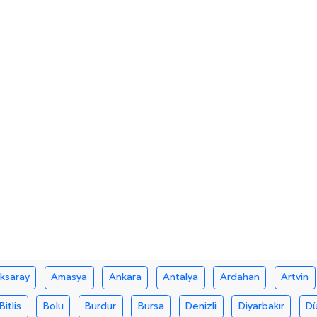
ksaray
Amasya
Ankara
Antalya
Ardahan
Artvin
Bitlis
Bolu
Burdur
Bursa
Denizli
Diyarbakır
D