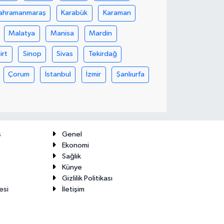
ahramanmaraş
Karabük
Karaman
Malatya
Manisa
Mardin
iirt
Sinop
Sivas
Tekirdağ
Çorum
İstanbul
İzmir
Şanlıurfa
ş
Genel
Ekonomi
Sağlık
Künye
Gizlilik Politikası
esi
İletişim