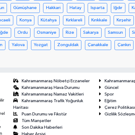
un
Gümüşhane
Hakkari
Hatay
Isparta
Iğdır
K
ocaeli
Konya
Kütahya
Kırklareli
Kırıkkale
Kırşehir
iğde
Ordu
Osmaniye
Rize
Sakarya
Samsun
S
an
Yalova
Yozgat
Zonguldak
Çanakkale
Çankırı
Kahramanmaraş Nöbetçi Eczaneler
Kahramanmara
Kahramanmaraş Hava Durumu
Güncel
Kahramanmaraş Namaz Vakitleri
Spor
lir
Kahramanmaraş Trafik Yoğunluk
Eğitim
Haritası
Çerez Politikası
rel
Puan Durumu ve Fikstür
Gizlilik Sözleşm
e
Tüm Manşetler
e
Son Dakika Haberleri
n
Haber Arşivi