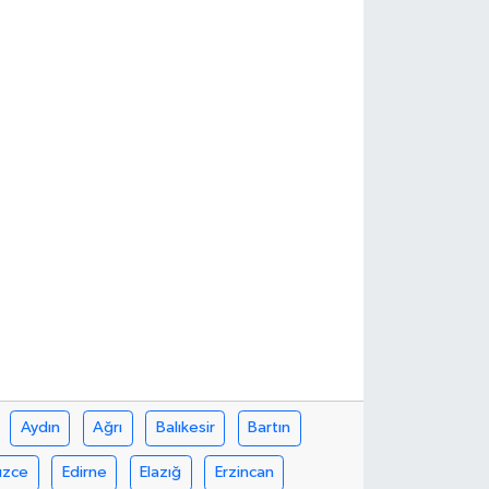
Aydın
Ağrı
Balıkesir
Bartın
üzce
Edirne
Elazığ
Erzincan