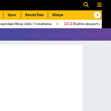
Spor
Resmi İlan
Künye
İletişim
ndaki Miraç öldü; 1 tutuklama
22:23
Sahte ekspertiz raporlarıy