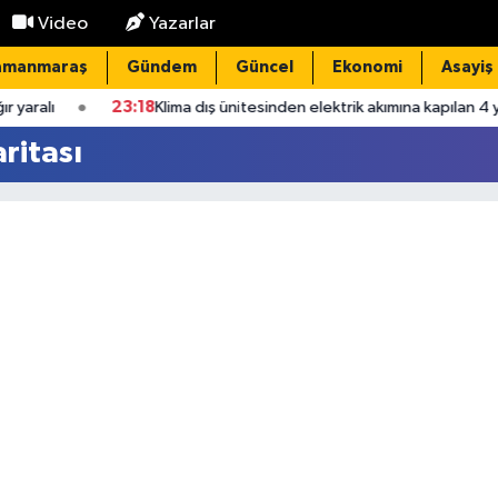
Video
Yazarlar
amanmaraş
Gündem
Güncel
Ekonomi
Asayiş
ralı
23:18
Klima dış ünitesinden elektrik akımına kapılan 4 yaşı
ritası