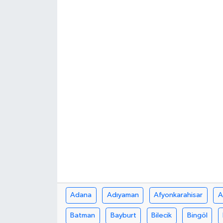
Haberde İnsan
Kültür Sanat
Magazin
Manşet Altı
Manşetler
Resmi İlan
Sağlık
Spor
Adana
Adıyaman
Afyonkarahisar
A
Batman
Bayburt
Bilecik
Bingöl
SürManşet