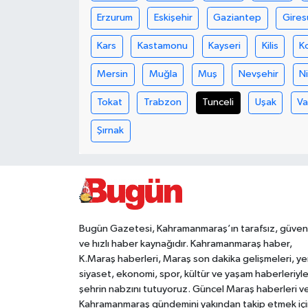
Erzurum
Eskişehir
Gaziantep
Gires
Teknoloji
Kars
Kastamonu
Kayseri
Kilis
K
Yaşam
Mersin
Muğla
Muş
Nevşehir
N
KAHRAMANMARAŞ
Tokat
Trabzon
Tunceli
Uşak
V
Şırnak
Bugün Gazetesi, Kahramanmaraş’ın tarafsız, güveni
ve hızlı haber kaynağıdır. Kahramanmaraş haber,
K.Maraş haberleri, Maraş son dakika gelişmeleri, ye
siyaset, ekonomi, spor, kültür ve yaşam haberleriyl
şehrin nabzını tutuyoruz. Güncel Maraş haberleri v
Kahramanmaraş gündemini yakından takip etmek içi