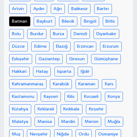
Artvin
Aydın
Ağrı
Balıkesir
Bartın
Teknoloji
Batman
Bayburt
Bilecik
Bingöl
Bitlis
Yaşam
Bolu
Burdur
Bursa
Denizli
Diyarbakır
KAHRAMANMARAŞ
Düzce
Edirne
Elazığ
Erzincan
Erzurum
Eskişehir
Gaziantep
Giresun
Gümüşhane
Hakkari
Hatay
Isparta
Iğdır
Kahramanmaraş
Karabük
Karaman
Kars
Kastamonu
Kayseri
Kilis
Kocaeli
Konya
Kütahya
Kırklareli
Kırıkkale
Kırşehir
Malatya
Manisa
Mardin
Mersin
Muğla
Muş
Nevşehir
Niğde
Ordu
Osmaniye