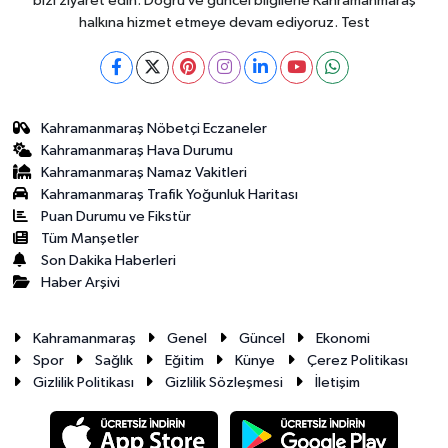
bizi ziyaret edin. Doğru ve güncel bilgilerle Kahramanmaraş
halkına hizmet etmeye devam ediyoruz. Test
Kahramanmaraş Nöbetçi Eczaneler
Kahramanmaraş Hava Durumu
Kahramanmaraş Namaz Vakitleri
Kahramanmaraş Trafik Yoğunluk Haritası
Puan Durumu ve Fikstür
Tüm Manşetler
Son Dakika Haberleri
Haber Arşivi
Kahramanmaraş
Genel
Güncel
Ekonomi
Spor
Sağlık
Eğitim
Künye
Çerez Politikası
Gizlilik Politikası
Gizlilik Sözleşmesi
İletişim