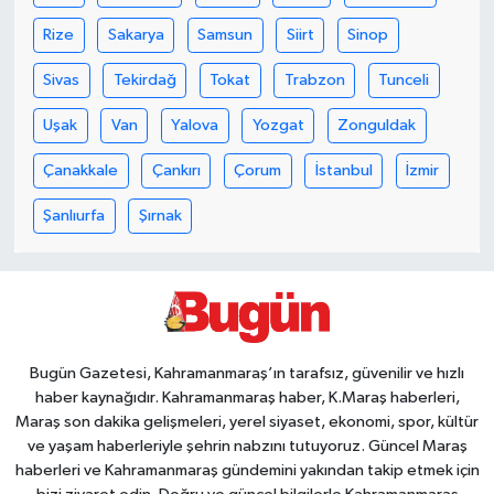
Rize
Sakarya
Samsun
Siirt
Sinop
Sivas
Tekirdağ
Tokat
Trabzon
Tunceli
Uşak
Van
Yalova
Yozgat
Zonguldak
Çanakkale
Çankırı
Çorum
İstanbul
İzmir
Şanlıurfa
Şırnak
Bugün Gazetesi, Kahramanmaraş’ın tarafsız, güvenilir ve hızlı
haber kaynağıdır. Kahramanmaraş haber, K.Maraş haberleri,
Maraş son dakika gelişmeleri, yerel siyaset, ekonomi, spor, kültür
ve yaşam haberleriyle şehrin nabzını tutuyoruz. Güncel Maraş
haberleri ve Kahramanmaraş gündemini yakından takip etmek için