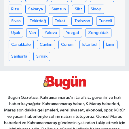
Rize
Sakarya
Samsun
Siirt
Sinop
Sivas
Tekirdağ
Tokat
Trabzon
Tunceli
Uşak
Van
Yalova
Yozgat
Zonguldak
Çanakkale
Çankırı
Çorum
İstanbul
İzmir
Şanlıurfa
Şırnak
Bugün Gazetesi, Kahramanmaraş’ın tarafsız, güvenilir ve hızlı
haber kaynağıdır. Kahramanmaraş haber, K.Maraş haberleri,
Maraş son dakika gelişmeleri, yerel siyaset, ekonomi, spor, kültür
ve yaşam haberleriyle şehrin nabzını tutuyoruz. Güncel Maraş
haberleri ve Kahramanmaraş gündemini yakından takip etmek için