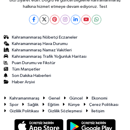
bizi ziyaret edin. Doğru ve güncel bilgilerle Kahramanmaraş
halkına hizmet etmeye devam ediyoruz. Test
Kahramanmaraş Nöbetçi Eczaneler
Kahramanmaraş Hava Durumu
Kahramanmaraş Namaz Vakitleri
Kahramanmaraş Trafik Yoğunluk Haritası
Puan Durumu ve Fikstür
Tüm Manşetler
Son Dakika Haberleri
Haber Arşivi
Kahramanmaraş
Genel
Güncel
Ekonomi
Spor
Sağlık
Eğitim
Künye
Çerez Politikası
Gizlilik Politikası
Gizlilik Sözleşmesi
İletişim