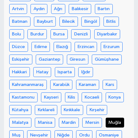
Artvin
Aydın
Ağrı
Balıkesir
Bartın
Teknoloji
Batman
Bayburt
Bilecik
Bingöl
Bitlis
Yaşam
Bolu
Burdur
Bursa
Denizli
Diyarbakır
KAHRAMANMARAŞ
Düzce
Edirne
Elazığ
Erzincan
Erzurum
Eskişehir
Gaziantep
Giresun
Gümüşhane
Hakkari
Hatay
Isparta
Iğdır
Kahramanmaraş
Karabük
Karaman
Kars
Kastamonu
Kayseri
Kilis
Kocaeli
Konya
Kütahya
Kırklareli
Kırıkkale
Kırşehir
Malatya
Manisa
Mardin
Mersin
Muğla
Muş
Nevşehir
Niğde
Ordu
Osmaniye