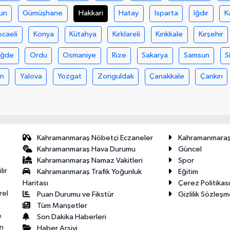
un
Gümüşhane
Hakkari
Hatay
Isparta
Iğdır
K
ocaeli
Konya
Kütahya
Kırklareli
Kırıkkale
Kırşehir
iğde
Ordu
Osmaniye
Rize
Sakarya
Samsun
S
an
Yalova
Yozgat
Zonguldak
Çanakkale
Çankırı
Kahramanmaraş Nöbetçi Eczaneler
Kahramanmara
Kahramanmaraş Hava Durumu
Güncel
Kahramanmaraş Namaz Vakitleri
Spor
lir
Kahramanmaraş Trafik Yoğunluk
Eğitim
Haritası
Çerez Politikası
rel
Puan Durumu ve Fikstür
Gizlilik Sözleşm
e
Tüm Manşetler
e
Son Dakika Haberleri
n
Haber Arşivi