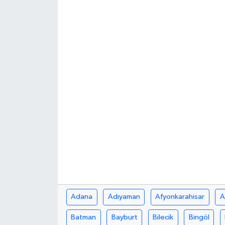
Haberde İnsan
Kültür Sanat
Magazin
Manşet Altı
Manşetler
Resmi İlan
Sağlık
Spor
Adana
Adıyaman
Afyonkarahisar
A
Batman
Bayburt
Bilecik
Bingöl
SürManşet