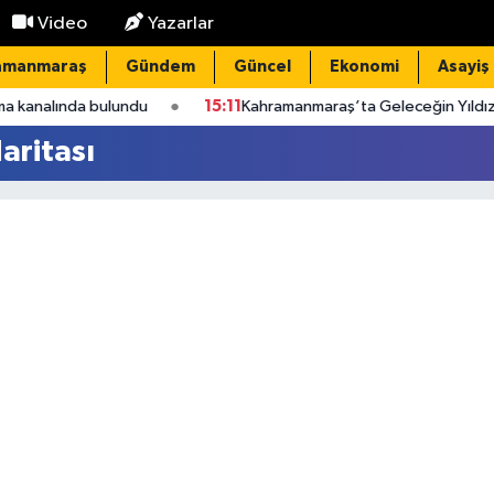
Video
Yazarlar
amanmaraş
Gündem
Güncel
Ekonomi
Asayiş
analında bulundu
15:11
Kahramanmaraş’ta Geleceğin Yıldızları 
aritası