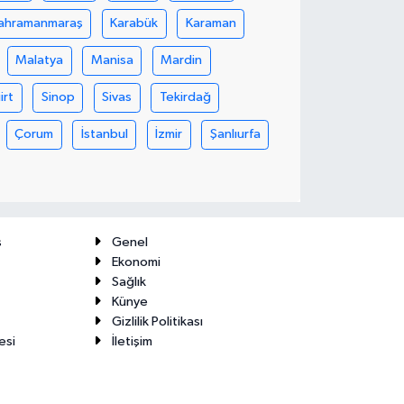
ahramanmaraş
Karabük
Karaman
Malatya
Manisa
Mardin
iirt
Sinop
Sivas
Tekirdağ
Çorum
İstanbul
İzmir
Şanlıurfa
ş
Genel
Ekonomi
Sağlık
Künye
Gizlilik Politikası
esi
İletişim