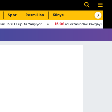
Spor
Resmi İlan
Künye
İletişim
TSYD Cup’ta Yarışıyor
15:06
Yol ortasındaki kavgaya damga vur