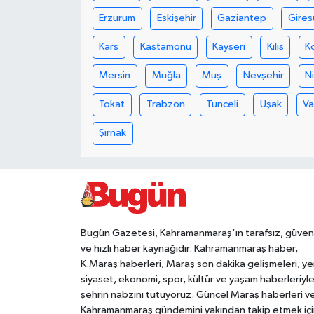
Erzurum
Eskişehir
Gaziantep
Gires
Teknoloji
Kars
Kastamonu
Kayseri
Kilis
K
Yaşam
Mersin
Muğla
Muş
Nevşehir
N
KAHRAMANMARAŞ
Tokat
Trabzon
Tunceli
Uşak
V
Şırnak
Bugün Gazetesi, Kahramanmaraş’ın tarafsız, güveni
ve hızlı haber kaynağıdır. Kahramanmaraş haber,
K.Maraş haberleri, Maraş son dakika gelişmeleri, ye
siyaset, ekonomi, spor, kültür ve yaşam haberleriyl
şehrin nabzını tutuyoruz. Güncel Maraş haberleri v
Kahramanmaraş gündemini yakından takip etmek içi