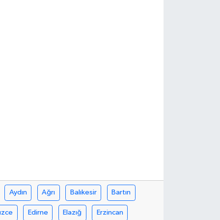
Aydın
Ağrı
Balıkesir
Bartın
üzce
Edirne
Elazığ
Erzincan