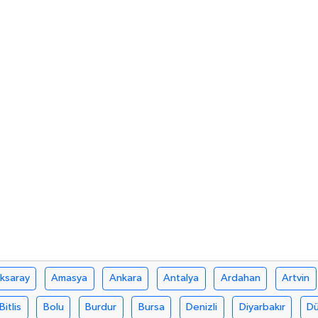
ksaray
Amasya
Ankara
Antalya
Ardahan
Artvin
Bitlis
Bolu
Burdur
Bursa
Denizli
Diyarbakır
D