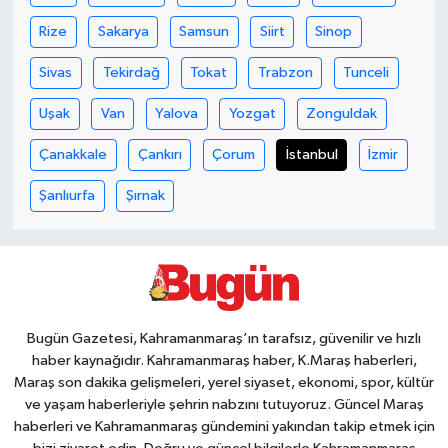
Rize
Sakarya
Samsun
Siirt
Sinop
Sivas
Tekirdağ
Tokat
Trabzon
Tunceli
Uşak
Van
Yalova
Yozgat
Zonguldak
Çanakkale
Çankırı
Çorum
İstanbul
İzmir
Şanlıurfa
Şırnak
Bugün Gazetesi, Kahramanmaraş’ın tarafsız, güvenilir ve hızlı
haber kaynağıdır. Kahramanmaraş haber, K.Maraş haberleri,
Maraş son dakika gelişmeleri, yerel siyaset, ekonomi, spor, kültür
ve yaşam haberleriyle şehrin nabzını tutuyoruz. Güncel Maraş
haberleri ve Kahramanmaraş gündemini yakından takip etmek için