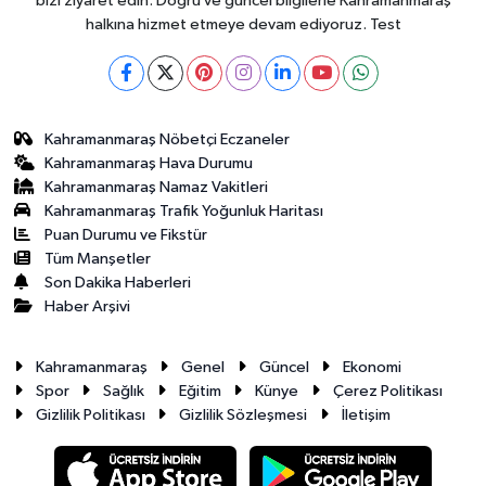
bizi ziyaret edin. Doğru ve güncel bilgilerle Kahramanmaraş
halkına hizmet etmeye devam ediyoruz. Test
Kahramanmaraş Nöbetçi Eczaneler
Kahramanmaraş Hava Durumu
Kahramanmaraş Namaz Vakitleri
Kahramanmaraş Trafik Yoğunluk Haritası
Puan Durumu ve Fikstür
Tüm Manşetler
Son Dakika Haberleri
Haber Arşivi
Kahramanmaraş
Genel
Güncel
Ekonomi
Spor
Sağlık
Eğitim
Künye
Çerez Politikası
Gizlilik Politikası
Gizlilik Sözleşmesi
İletişim