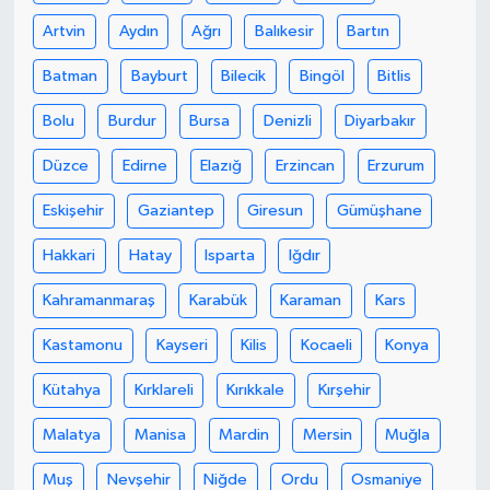
Artvin
Aydın
Ağrı
Balıkesir
Bartın
Teknoloji
Batman
Bayburt
Bilecik
Bingöl
Bitlis
Yaşam
Bolu
Burdur
Bursa
Denizli
Diyarbakır
KAHRAMANMARAŞ
Düzce
Edirne
Elazığ
Erzincan
Erzurum
Eskişehir
Gaziantep
Giresun
Gümüşhane
Hakkari
Hatay
Isparta
Iğdır
Kahramanmaraş
Karabük
Karaman
Kars
Kastamonu
Kayseri
Kilis
Kocaeli
Konya
Kütahya
Kırklareli
Kırıkkale
Kırşehir
Malatya
Manisa
Mardin
Mersin
Muğla
Muş
Nevşehir
Niğde
Ordu
Osmaniye