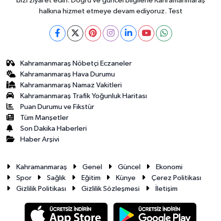
bizi ziyaret edin. Doğru ve güncel bilgilerle Kahramanmaraş
halkına hizmet etmeye devam ediyoruz. Test
Kahramanmaraş Nöbetçi Eczaneler
Kahramanmaraş Hava Durumu
Kahramanmaraş Namaz Vakitleri
Kahramanmaraş Trafik Yoğunluk Haritası
Puan Durumu ve Fikstür
Tüm Manşetler
Son Dakika Haberleri
Haber Arşivi
Kahramanmaraş
Genel
Güncel
Ekonomi
Spor
Sağlık
Eğitim
Künye
Çerez Politikası
Gizlilik Politikası
Gizlilik Sözleşmesi
İletişim