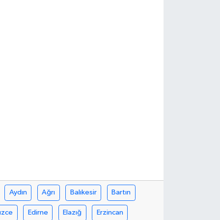
Aydın
Ağrı
Balıkesir
Bartın
üzce
Edirne
Elazığ
Erzincan