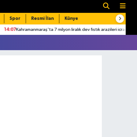
Spor
Resmi İlan
Künye
İletişim
4:07
Kahramanmaraş'ta 7 milyon liralık dev fıstık arazileri icradan yarı f