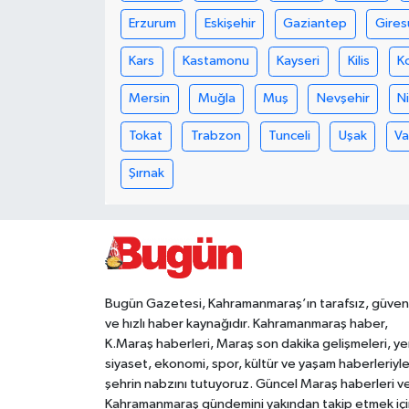
Erzurum
Eskişehir
Gaziantep
Gires
Teknoloji
Kars
Kastamonu
Kayseri
Kilis
K
Yaşam
Mersin
Muğla
Muş
Nevşehir
N
KAHRAMANMARAŞ
Tokat
Trabzon
Tunceli
Uşak
V
Şırnak
Bugün Gazetesi, Kahramanmaraş’ın tarafsız, güveni
ve hızlı haber kaynağıdır. Kahramanmaraş haber,
K.Maraş haberleri, Maraş son dakika gelişmeleri, ye
siyaset, ekonomi, spor, kültür ve yaşam haberleriyl
şehrin nabzını tutuyoruz. Güncel Maraş haberleri v
Kahramanmaraş gündemini yakından takip etmek içi