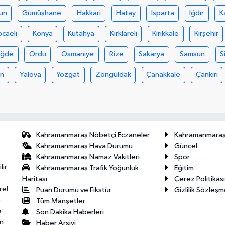
un
Gümüşhane
Hakkari
Hatay
Isparta
Iğdır
K
ocaeli
Konya
Kütahya
Kırklareli
Kırıkkale
Kırşehir
iğde
Ordu
Osmaniye
Rize
Sakarya
Samsun
S
an
Yalova
Yozgat
Zonguldak
Çanakkale
Çankırı
Kahramanmaraş Nöbetçi Eczaneler
Kahramanmara
Kahramanmaraş Hava Durumu
Güncel
Kahramanmaraş Namaz Vakitleri
Spor
lir
Kahramanmaraş Trafik Yoğunluk
Eğitim
Haritası
Çerez Politikası
rel
Puan Durumu ve Fikstür
Gizlilik Sözleşm
e
Tüm Manşetler
e
Son Dakika Haberleri
n
Haber Arşivi