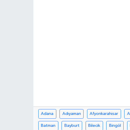
Haberde İnsan
Kültür Sanat
Magazin
Manşet Altı
Manşetler
Resmi İlan
Sağlık
Spor
Adana
Adıyaman
Afyonkarahisar
A
Batman
Bayburt
Bilecik
Bingöl
SürManşet