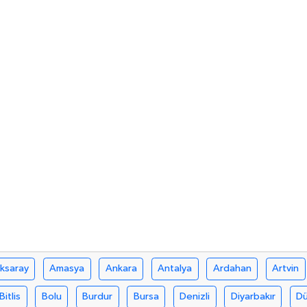
ksaray
Amasya
Ankara
Antalya
Ardahan
Artvin
Bitlis
Bolu
Burdur
Bursa
Denizli
Diyarbakır
D