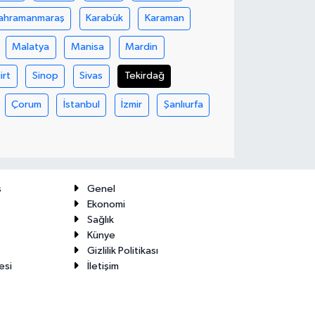
ahramanmaraş
Karabük
Karaman
Malatya
Manisa
Mardin
iirt
Sinop
Sivas
Tekirdağ
Çorum
İstanbul
İzmir
Şanlıurfa
ş
Genel
Ekonomi
Sağlık
Künye
Gizlilik Politikası
esi
İletişim