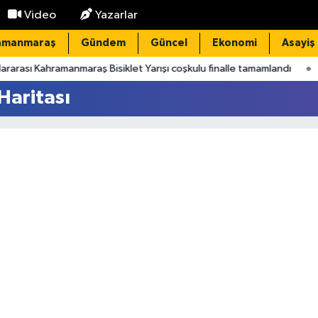
Video
Yazarlar
amanmaraş
Gündem
Güncel
Ekonomi
Asayiş
arası Kahramanmaraş Bisiklet Yarışı coşkulu finalle tamamlandı
1
Haritası