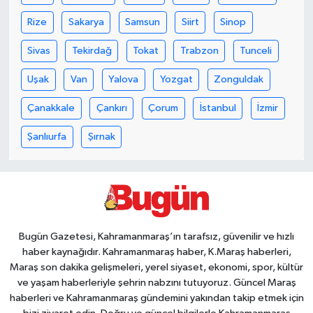
Rize
Sakarya
Samsun
Siirt
Sinop
Sivas
Tekirdağ
Tokat
Trabzon
Tunceli
Uşak
Van
Yalova
Yozgat
Zonguldak
Çanakkale
Çankırı
Çorum
İstanbul
İzmir
Şanlıurfa
Şırnak
Bugün Gazetesi, Kahramanmaraş’ın tarafsız, güvenilir ve hızlı
haber kaynağıdır. Kahramanmaraş haber, K.Maraş haberleri,
Maraş son dakika gelişmeleri, yerel siyaset, ekonomi, spor, kültür
ve yaşam haberleriyle şehrin nabzını tutuyoruz. Güncel Maraş
haberleri ve Kahramanmaraş gündemini yakından takip etmek için