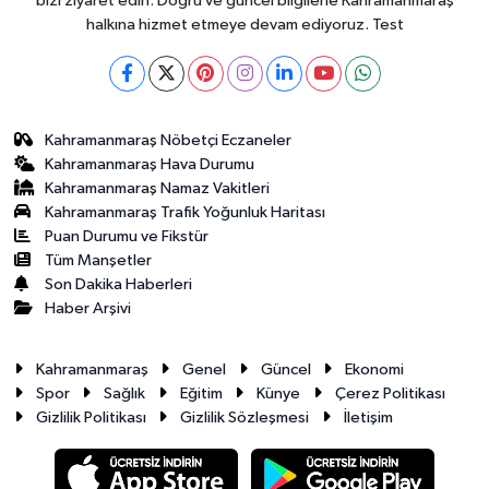
bizi ziyaret edin. Doğru ve güncel bilgilerle Kahramanmaraş
halkına hizmet etmeye devam ediyoruz. Test
Kahramanmaraş Nöbetçi Eczaneler
Kahramanmaraş Hava Durumu
Kahramanmaraş Namaz Vakitleri
Kahramanmaraş Trafik Yoğunluk Haritası
Puan Durumu ve Fikstür
Tüm Manşetler
Son Dakika Haberleri
Haber Arşivi
Kahramanmaraş
Genel
Güncel
Ekonomi
Spor
Sağlık
Eğitim
Künye
Çerez Politikası
Gizlilik Politikası
Gizlilik Sözleşmesi
İletişim