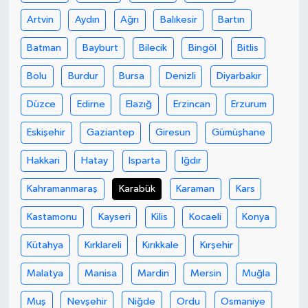
Artvin
Aydın
Ağrı
Balıkesir
Bartın
Teknoloji
Batman
Bayburt
Bilecik
Bingöl
Bitlis
Yaşam
Bolu
Burdur
Bursa
Denizli
Diyarbakır
KAHRAMANMARAŞ
Düzce
Edirne
Elazığ
Erzincan
Erzurum
Eskişehir
Gaziantep
Giresun
Gümüşhane
Hakkari
Hatay
Isparta
Iğdır
Kahramanmaraş
Karabük
Karaman
Kars
Kastamonu
Kayseri
Kilis
Kocaeli
Konya
Kütahya
Kırklareli
Kırıkkale
Kırşehir
Malatya
Manisa
Mardin
Mersin
Muğla
Muş
Nevşehir
Niğde
Ordu
Osmaniye