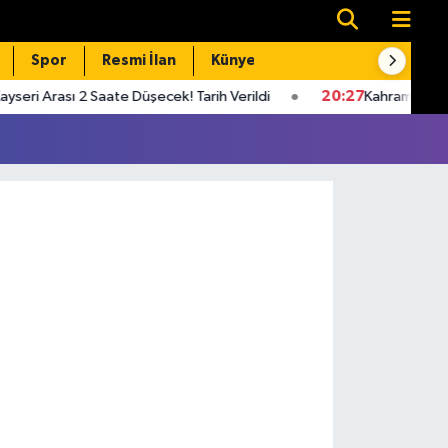
Spor
Resmi İlan
Künye
İletişim
 Arası 2 Saate Düşecek! Tarih Verildi
20:27
Kahramanmaraş’ta 