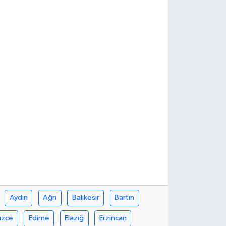
Aydın
Ağrı
Balıkesir
Bartın
üzce
Edirne
Elazığ
Erzincan