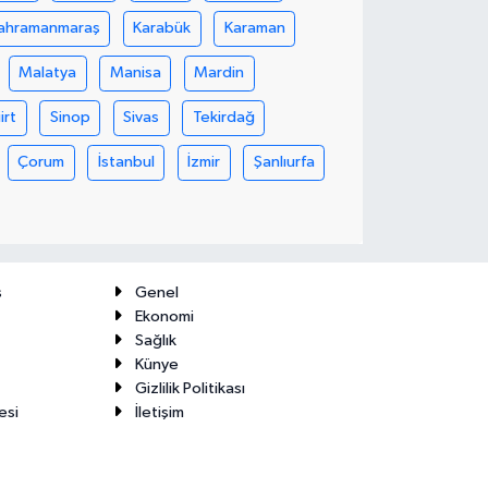
ahramanmaraş
Karabük
Karaman
Malatya
Manisa
Mardin
iirt
Sinop
Sivas
Tekirdağ
Çorum
İstanbul
İzmir
Şanlıurfa
ş
Genel
Ekonomi
Sağlık
Künye
Gizlilik Politikası
esi
İletişim