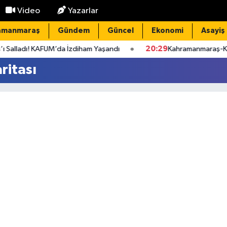
Video
Yazarlar
amanmaraş
Gündem
Güncel
Ekonomi
Asayiş
lladı! KAFUM’da İzdiham Yaşandı
20:29
Kahramanmaraş-Kayseri
ritası