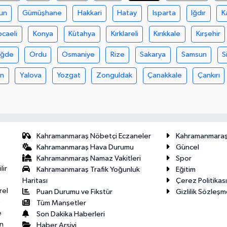
un
Gümüşhane
Hakkari
Hatay
Isparta
Iğdır
K
ocaeli
Konya
Kütahya
Kırklareli
Kırıkkale
Kırşehir
iğde
Ordu
Osmaniye
Rize
Sakarya
Samsun
S
an
Yalova
Yozgat
Zonguldak
Çanakkale
Çankırı
Kahramanmaraş Nöbetçi Eczaneler
Kahramanmara
Kahramanmaraş Hava Durumu
Güncel
Kahramanmaraş Namaz Vakitleri
Spor
lir
Kahramanmaraş Trafik Yoğunluk
Eğitim
Haritası
Çerez Politikası
rel
Puan Durumu ve Fikstür
Gizlilik Sözleşm
e
Tüm Manşetler
e
Son Dakika Haberleri
n
Haber Arşivi