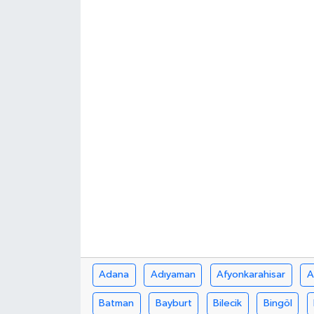
Haberde İnsan
Kültür Sanat
Magazin
Manşet Altı
Manşetler
Resmi İlan
Sağlık
Spor
Adana
Adıyaman
Afyonkarahisar
A
Batman
Bayburt
Bilecik
Bingöl
SürManşet