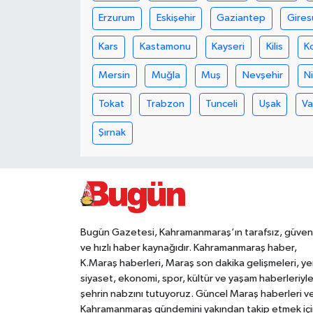
Erzurum
Eskişehir
Gaziantep
Gires
Teknoloji
Kars
Kastamonu
Kayseri
Kilis
K
Yaşam
Mersin
Muğla
Muş
Nevşehir
N
KAHRAMANMARAŞ
Tokat
Trabzon
Tunceli
Uşak
V
Şırnak
Bugün Gazetesi, Kahramanmaraş’ın tarafsız, güveni
ve hızlı haber kaynağıdır. Kahramanmaraş haber,
K.Maraş haberleri, Maraş son dakika gelişmeleri, ye
siyaset, ekonomi, spor, kültür ve yaşam haberleriyl
şehrin nabzını tutuyoruz. Güncel Maraş haberleri v
Kahramanmaraş gündemini yakından takip etmek içi