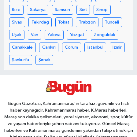
Rize
Sakarya
Samsun
Siirt
Sinop
Sivas
Tekirdağ
Tokat
Trabzon
Tunceli
Uşak
Van
Yalova
Yozgat
Zonguldak
Çanakkale
Çankırı
Çorum
İstanbul
İzmir
Şanlıurfa
Şırnak
Bugün Gazetesi, Kahramanmaraş’ın tarafsız, güvenilir ve hızlı
haber kaynağıdır. Kahramanmaraş haber, K.Maraş haberleri,
Maraş son dakika gelişmeleri, yerel siyaset, ekonomi, spor, kültür
ve yaşam haberleriyle şehrin nabzını tutuyoruz. Güncel Maraş
haberleri ve Kahramanmaraş gündemini yakından takip etmek için