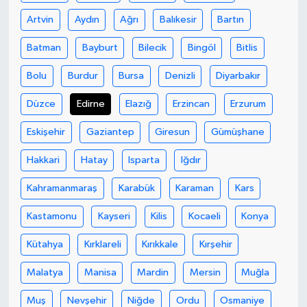
Artvin
Aydın
Ağrı
Balıkesir
Bartın
Teknoloji
Batman
Bayburt
Bilecik
Bingöl
Bitlis
Yaşam
Bolu
Burdur
Bursa
Denizli
Diyarbakır
KAHRAMANMARAŞ
Düzce
Edirne
Elazığ
Erzincan
Erzurum
Eskişehir
Gaziantep
Giresun
Gümüşhane
Hakkari
Hatay
Isparta
Iğdır
Kahramanmaraş
Karabük
Karaman
Kars
Kastamonu
Kayseri
Kilis
Kocaeli
Konya
Kütahya
Kırklareli
Kırıkkale
Kırşehir
Malatya
Manisa
Mardin
Mersin
Muğla
Muş
Nevşehir
Niğde
Ordu
Osmaniye