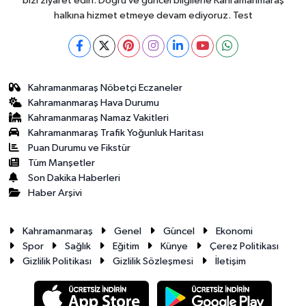
bizi ziyaret edin. Doğru ve güncel bilgilerle Kahramanmaraş
halkına hizmet etmeye devam ediyoruz. Test
Kahramanmaraş Nöbetçi Eczaneler
Kahramanmaraş Hava Durumu
Kahramanmaraş Namaz Vakitleri
Kahramanmaraş Trafik Yoğunluk Haritası
Puan Durumu ve Fikstür
Tüm Manşetler
Son Dakika Haberleri
Haber Arşivi
Kahramanmaraş
Genel
Güncel
Ekonomi
Spor
Sağlık
Eğitim
Künye
Çerez Politikası
Gizlilik Politikası
Gizlilik Sözleşmesi
İletişim