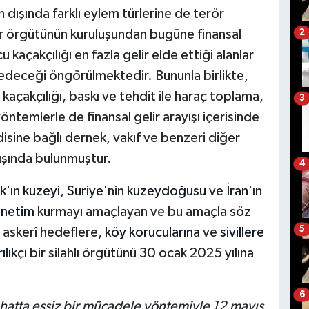
 dışında farklı eylem türlerine de terör
rör örgütünün kuruluşundan bugüne finansal
2
u kaçakçılığı en fazla gelir elde ettiği alanlar
edeceği öngörülmektedir. Bununla birlikte,
kaçakçılığı, baskı ve tehdit ile haraç toplama,
3
öntemlerle de finansal gelir arayışı içerisinde
isine bağlı dernek, vakıf ve benzeri diğer
yışında bulunmuştur.
4
ak
'ın
kuzeyi
,
Suriye
'nin
kuzeydoğusu
ve
İran
'ın
netim
kurmayı amaçlayan ve bu amaçla söz
5
 askerî hedeflere,
köy korucularına
ve
sivillere
ılıkçı
bir silahlı örgütünü 30 ocak 2025 yılına
6
 hatta eşsiz bir mücadele yöntemiyle 12 mayıs