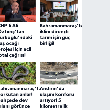
HP'li Ali
Kahramanmaraş'ta
Öztunç'tan
iklim dirençli
Türkoğlu'ndaki
tarım için güç
aş ocağı
birliği!
rojesi için acil
ptal çağrısı!
Kahramanmaraş'ta
Andırın'da
orkutan anlar!
ulaşım konforu
Bahçede dev
artıyor! 5
ılanı görünce
kilometrelik