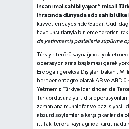
insanı mal sahibi yapar” misali T
ihracında dünyada söz sahibi ülkele
kuvvetleri sayesinde Gabar, Cudi dağla
hava unsurlarıyla binlerce terörist Ir
da yetinmemiş postallarla süpürme op
Türkiye terörü kaynağında yok etmede 
operasyonlarına başlaması gerekiyord
Erdoğan gerekse Dışişleri bakanı, Mill
beraber entegre olarak AB ve ABD ülke
Yetmemiş Türkiye içerisinden de Terör
Türk ordusuna yurt dışı operasyonları
zaman ana muhalefet ve bazı siyasi lider
absürd söylemlerle karşı çıkanlar da 
ittifakı terörü kaynağında kurutmada 