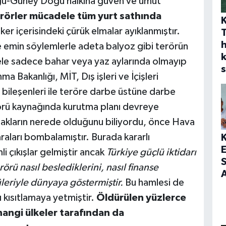
ğu-Güney Doğu halkına güven ve umut
 terörler mücadele tüm yurt sathında
ker içerisindeki çürük elmalar ayıklanmıştır.
h
 emin söylemlerle adeta balyoz gibi terörün
dele sadece bahar veya yaz aylarında olmayıp
s
nma Bakanlığı, MİT, Dış işleri ve İçişleri
 bileşenleri ile teröre darbe üstüne darbe
erörü kaynağında kurutma planı devreye
ynakların nerede olduğunu biliyordu, önce Hava
araları bombalamıştır. Burada kararlı
 çıkışlar gelmiştir ancak
Türkiye güçlü iktidarı
S
örü nasıl beslediklerini, nasıl finanse
A
üleriyle dünyaya göstermiştir.
Bu hamlesi de
ı kısıtlamaya yetmiştir.
Öldürülen yüzlerce
hangi ülkeler tarafından da