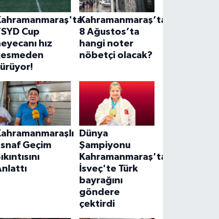
Kahramanmaraş'ta
Kahramanmaraş’ta
TSYD Cup
8 Ağustos’ta
eyecanı hız
hangi noter
kesmeden
nöbetçi olacak?
ürüyor!
Kahramanmaraşlı
Dünya
Esnaf Geçim
Şampiyonu
ıkıntısını
Kahramanmaraş'tan!
nlattı
İsveç'te Türk
bayrağını
göndere
çektirdi