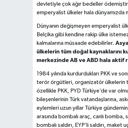
devletiyle çok ağır bedeller ödemiştir
Haberde İnsan
emperyalist ülkeler hala dünyamızda 
Kültür Sanat
Dünyanın değişmeyen emperyalist ülke
Belçika gibi kendine rakip ülke isteme
Magazin
kalmalarına müsaade edebilirler.
Asya
ülkelerin tüm doğal kaynaklarını k
Manşet Altı
merkezinde AB ve ABD hala aktif r
Manşetler
1984 yılında kurdurdukları PKK ve s
terör örgütleri, organizatör ülkelerin 
Resmi İlan
özellikle PKK, PYD Türkiye’de var olm
Sağlık
bileşenlerinin Türk vatandaşlarına, ask
eylemleri uzun yıllar Türkiye gündemin
Spor
arasında bombalı araç, canlı bomba, si
bombalı saldırı, EYP’li saldırı, maket u
SürManşet