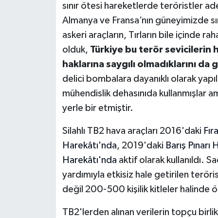
sınır ötesi hareketlerde teröristler ade
Almanya ve Fransa’nın güneyimizde sını
askeri araçların, Tırların bile içinde ra
olduk,
Türkiye bu terör sevicilerin
haklarına saygılı olmadıklarını da 
delici bombalara dayanıklı olarak yapıl
mühendislik dehasınıda kullanmışlar a
yerle bir etmiştir.
Silahlı TB2 hava araçları 2016'daki
Fır
Harekâtı'nda
, 2019'daki
Barış Pınarı 
Harekâtı'nda
aktif olarak kullanıldı. 
yardımıyla etkisiz hale getirilen teröri
değil 200-500 kişilik kitleler halinde 
TB2'lerden alınan verilerin topçu birli