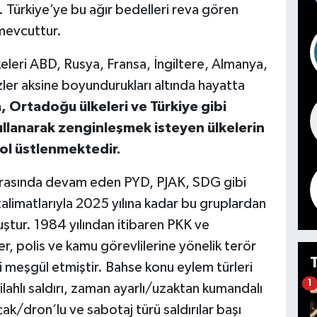
. Türkiye’ye bu ağır bedelleri reva gören
mevcuttur.
leri ABD, Rusya, Fransa, İngiltere, Almanya,
zler aksine boyundurukları altında hayatta
, Ortadoğu ülkeleri ve Türkiye gibi
ullanarak zenginleşmek isteyen ülkelerin
ol üstlenmektedir.
onrasında devam eden PYD, PJAK, SDG gibi
talimatlarıyla 2025 yılına kadar bu gruplardan
uştur. 1984 yılından itibaren PKK ve
er, polis ve kamu görevlilerine yönelik terör
i meşgül etmiştir. Bahse konu eylem türleri
1
lahlı saldırı, zaman ayarlı/uzaktan kumandalı
çak/dron’lu ve sabotaj türü saldırılar başı