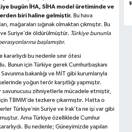
ürkiye bugün İHA, SİHA model üretiminde ve
rden biri haline gelmiştir.
Bu hava
rı, mağaraları sığınak olmaktan çıkmıştır. Bu
ak ve Suriye’de öldürülmüştür.
Türkiye bununla
erasyonlarına başlamıştır.
kararlıydı bu nedenle sınır ötesi
u. Bunun için Türkiye gerek Cumhurbaşkanı
i Savunma bakanlığı ve MİT gibi kurumlarıyla
lerinde yoğun terör karşıtlığı yapmıştır.
 savunucusu zihniyetlerle mücadele etmiştir,
 için TBMM’de tezkere çıkarmıştır. Hatta o
ler Türkiye’nin Suriye ve Irak’ta ne işi var gibi
olmuştur. Ama Türkiye özelliklede Cumhur
kararlıydı. Bu nedenle; Güneyimizde yapılan