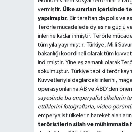
ekonomik hem sosyal reformlarla Do
vermiştir.
Ülke sınırları içerisinde
yapılmıştır.
Bir taraftan da polis ve as
Terörle mücadelede öylesine güçlü ve
inlerine kadar inmiştir. Terörle müca
tüm yıla yayılmıştır. Türkiye, Milli Savu
bakanlığı koordineli olarak tüm kuvvet
indirmiştir. Yine eş zamanlı olarak T
sokulmuştur. Türkiye tabi ki terör ka
Kuvvetleriyle dağlardaki inlerini, mağ
operasyonlarına AB ve ABD’den önemli
sayesinde bu emperyalist ülkelerin ter
ettiklerini fotoğraflarla, video görünt
emperyalist ülkelerin hareket alanların
teröristlerin silah ve mühimmatla 