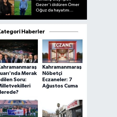
Gezer'i öldüren Ömer
Oğuz da hayatını
kaybetti
Kategori Haberler
Kahramanmaraş
Kahramanmaraş
Fuarı'nda Merak
Nöbetçi
dilen Soru:
Eczaneler: 7
illetvekilleri
Ağustos Cuma
Nerede?