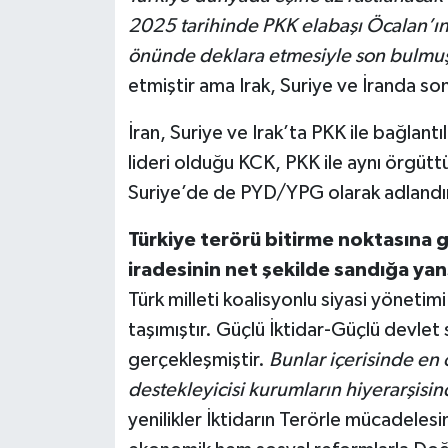
2025 tarihinde PKK elabaşı Öcalan’ın 
önünde deklara etmesiyle son bulmuş
etmiştir ama Irak, Suriye ve İranda so
İran, Suriye ve Irak’ta PKK ile bağlant
lideri olduğu KCK, PKK ile aynı örgütt
Suriye’de de PYD/YPG olarak adlandır
Türkiye terörü bitirme noktasına g
iradesinin net şekilde sandığa yan
Türk milleti koalisyonlu siyasi yönetim
taşımıştır. Güçlü İktidar-Güçlü devlet
gerçekleşmiştir.
Bunlar içerisinde en
destekleyicisi kurumların hiyerarşisind
yenilikler İktidarın Terörle mücadelesi