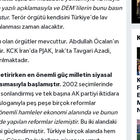
yazılı açıklamasıyla ve DEM’lilerin bunu basın
tur.
Terör örgütü kendisini Türkiye’de lav
nlanması zaman alacaktır.
ılı olan örgütler mevcuttur. Abdullah Öcalan’ın
ür. KCK İran’da PJAK, Irak’ta Tavgari Azadi,
ılmaktadır.
etirirken en önemli güç milletin siyasal
sımasıyla başlamıştır.
2002 seçimlerinde
i sonlandırmış ve tek başına AK partiyi iktidara
E
M
 sloganıyla peş peşe birçok reformlar
 önemli hamleler ekonomi alanında ve bunun
e yapılan reformlar izlemiştir.
Bu iki alandaki
ni güçlendirmiştir. Türkiye birçok alanda hem