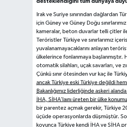
desteklendiğini tüm dünyaya duy
Irak ve Suriye sınırından dağlardan Tür
için Güney ve Güney Doğu sınırlarımız
kameralar, beton duvarlar telli çitler i
Teröristler Türkiye ve sınırlarımız içer
yuvalanamayacaklarını anlayan terörist
ülkelerince fonlanmaya başlanmıştır. 
otomatik silahları, uçak savarları, ve z
Çünkü sınır ötesinden vur kaç ile Türki
ancak Türkiye eski Türkiye değildi he
Bakanlığımız liderliğinde askeri alanda 
İHA, SİHA’laını üreten bir ülke konumu
bir parentez açmak gerekir, Türkiye 20
üçüde operasyonlarda düşmüştür. Sonra
koyunca Türkiye kendi İHA ve SİHA pro