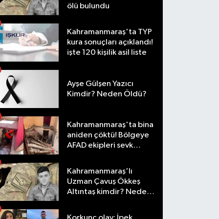
ölü bulundu
Kahramanmaraş'ta TYP
kura sonuçları açıklandı!
işte 120 kişilik asil liste
Ayşe Gülşen Yazıcı
Kimdir? Neden Öldü?
Kahramanmaraş'ta bina
aniden çöktü! Bölgeye
AFAD ekipleri sevk
edildi
Kahramanmaraş'lı
Uzman Çavuş Ökkeş
Altıntaş kimdir? Neden
öldü?
Korkunç olay: İpek