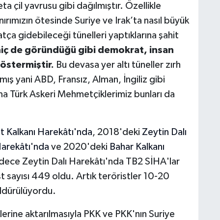
ta çil yavrusu gibi dağılmıştır. Özellikle
rımızın ötesinde Suriye ve Irak’ta nasıl büyük
hatça gidebileceği tünelleri yaptıklarına şahit
 hiç de göründüğü gibi demokrat, insan
göstermiştir.
Bu devasa yer altı tüneller zırh
mış yani ABD, Fransız, Alman, İngiliz gibi
ma Türk Askeri Mehmetçiklerimiz bunları da
at Kalkanı Harekâtı'nda
, 2018'deki
Zeytin Dalı
Harekâtı'nda
ve 2020'deki
Bahar Kalkanı
Sadece Zeytin Dalı Harekâtı'nda TB2 SİHA'lar
st sayısı 449 oldu. Artık teröristler 10-20
öldürülüyordu.
klerine aktarılmasıyla PKK ve PKK'nın Suriye