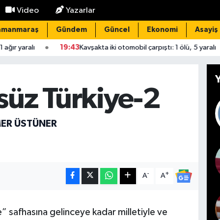
Video
Yazarlar
amanmaraş
Gündem
Güncel
Ekonomi
Asayiş
lı
19:43
Kavşakta iki otomobil çarpıştı: 1 ölü, 5 yaralı
19
süz Türkiye-2
MER ÜSTÜNER
-
+
A
A
” safhasına gelinceye kadar milletiyle ve