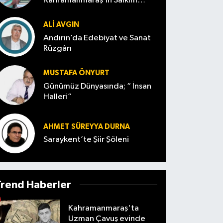
Kahramanmaraş’ın Salkım
Söğüt’ü
ALI AVGIN
Andırın’da Edebiyat ve Sanat
Rüzgârı
MUSTAFA ÖNYURT
Günümüz Dünyasında; “ İnsan
Halleri”
AHMET SÜREYYA DURNA
Saraykent’te Şiir Şöleni
Trend Haberler
Kahramanmaraş'ta
Uzman Çavuş evinde