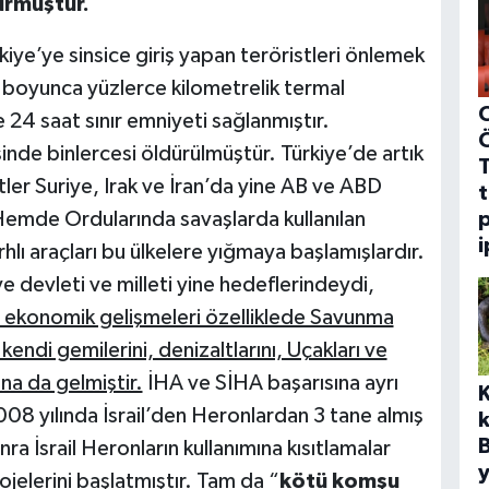
urmuştur.
kiye’ye sinsice giriş yapan teröristleri önlemek
 boyunca yüzlerce kilometrelik termal
C
le 24 saat sınır emniyeti sağlanmıştır.
isinde binlercesi öldürülmüştür. Türkiye’de artık
ler Suriye, Irak ve İran’da yine AB ve ABD
t
p
Hemde Ordularında savaşlarda kullanılan
i
ırhlı araçları bu ülkelere yığmaya başlamışlardır.
ye devleti ve milleti yine hedeflerindeydi,
m ekonomik gelişmeleri özelliklede Savunma
kendi gemilerini, denizaltlarını, Uçakları ve
na da gelmiştir.
İHA ve SİHA başarısına ayrı
08 yılında İsrail’den Heronlardan 3 tane almış
k
 İsrail Heronların kullanımına kısıtlamalar
y
jelerini başlatmıştır. Tam da “
kötü komşu