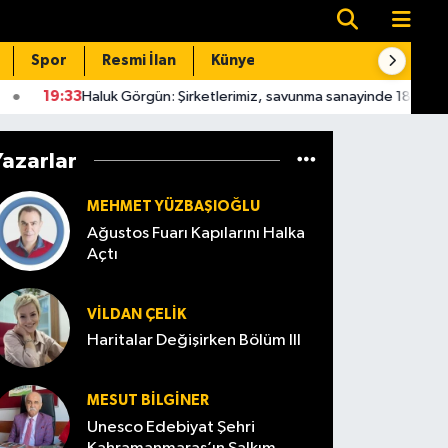
Spor
Resmi İlan
Künye
İletişim
:33
Haluk Görgün: Şirketlerimiz, savunma sanayinde 185 ülkeye 10 mily
Yazarlar
MEHMET YÜZBAŞIOĞLU
Ağustos Fuarı Kapılarını Halka
Açtı
VILDAN ÇELIK
Haritalar Değişirken Bölüm III
MESUT BILGINER
Unesco Edebiyat Şehri