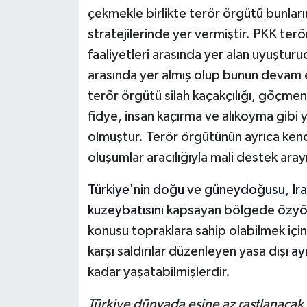
çekmekle birlikte terör örgütü bunların
Teknoloji
stratejilerinde yer vermiştir. PKK te
faaliyetleri arasında yer alan uyuşturuc
Yaşam
arasında yer almış olup bunun devam 
terör örgütü silah kaçakçılığı, göçmen 
KAHRAMANMARAŞ
fidye, insan kaçırma ve alıkoyma gibi y
olmuştur. Terör örgütünün ayrıca kend
oluşumlar aracılığıyla mali destek ara
Türkiye
'nin
doğu
ve
güneydoğusu
,
Ir
kuzeybatısını
kapsayan bölgede
özyö
konusu topraklara sahip olabilmek için
karşı saldırılar düzenleyen yasa dışı
ayr
kadar yaşatabilmişlerdir.
Türkiye dünyada eşine az rastlanacak