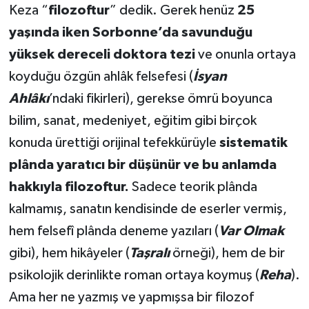
Keza “
filozoftur
” dedik. Gerek henüz
25
yaşında iken Sorbonne’da savunduğu
yüksek dereceli doktora tezi
ve onunla ortaya
koyduğu özgün ahlâk felsefesi (
İsyan
Ahlâkı
’ndaki fikirleri), gerekse ömrü boyunca
bilim, sanat, medeniyet, eğitim gibi birçok
konuda ürettiği orijinal tefekkürüyle
sistematik
plânda yaratıcı bir düşünür ve bu anlamda
hakkıyla filozoftur.
Sadece teorik plânda
kalmamış, sanatın kendisinde de eserler vermiş,
hem felsefî plânda deneme yazıları (
Var Olmak
gibi), hem hikâyeler (
Taşralı
örneği), hem de bir
psikolojik derinlikte roman ortaya koymuş (
Reha
).
Ama her ne yazmış ve yapmışsa bir filozof