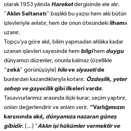
olarak 1953 yılında
Hareket
dergisinde ele alır.
“
Aklın Saltanatı
” başlıklı bu yazısı hem aklı bütün
işlevleriyle anlatır, hem de onun ötesindeki
ilham
a
uzanır.
Topçu’ya göre akıl, bilim yapmadan ahlâka kadar
uzanan işlevleri sayesinde hem
bilgi
hem
duygu
dünyamızı düzenler, onunla kalmaz (özellikle
“
zekâ
” görünüşüyle)
hile
ve
siyaseti
de
bunlardan kazandıklarıyla kotarır.
Özdeşlik, yeter
sebep ve gayecilik
gibi ilkeleri vardır.
Tasavvurlarımız arasında ilişki kurar, seçim yaptırır,
onları değerlendirir ve anlam verir.
“Varlığımızın
karşısında akıl,
dünyamıza nazaran güneş
gibidir
.
(…) “
Aklın işi hükümler vermektir ve