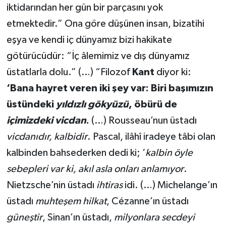
iktidarından her gün bir parçasını yok
etmektedir.” Ona göre düşünen insan, bizatihi
eşya ve kendi iç dünyamız bizi hakikate
götürücüdür: “İç âlemimiz ve dış dünyamız
üstatlarla dolu.” (…) “Filozof
Kant
diyor ki:
‘Bana hayret veren iki şey var: Biri başımızın
üstündeki
yıldızlı gökyüzü
, öbürü de
içimizdeki vicdan
.
(…) Rousseau’nun üstadı
vicdanıdır, kalbidir
. Pascal, ilâhî iradeye tâbi olan
kalbinden bahsederken dedi ki; ‘
kalbin öyle
sebepleri var ki, akıl asla onları anlamıyor
.
Nietzsche’nin üstadı
ihtiras
idi. (…) Michelange’ın
üstadı
muhteşem hilkat
, Cézanne’ın üstadı
güneştir
, Sinan’ın üstadı,
milyonlara secdeyi