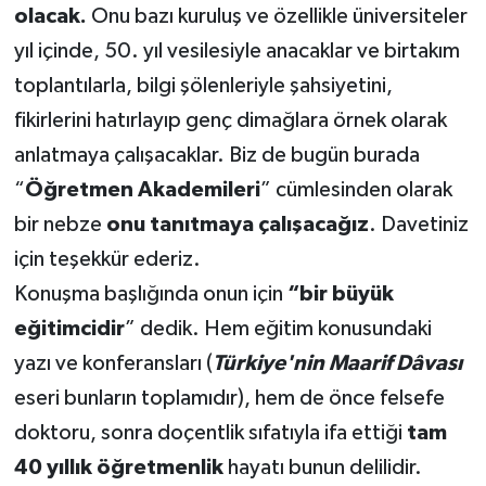
olacak.
Onu bazı kuruluş ve özellikle üniversiteler
yıl içinde, 50. yıl vesilesiyle anacaklar ve birtakım
Teknoloji
toplantılarla, bilgi şölenleriyle şahsiyetini,
Yaşam
fikirlerini hatırlayıp genç dimağlara örnek olarak
anlatmaya çalışacaklar. Biz de bugün burada
KAHRAMANMARAŞ
“
Öğretmen Akademileri
” cümlesinden olarak
bir nebze
onu tanıtmaya çalışacağız
. Davetiniz
için teşekkür ederiz.
Konuşma başlığında onun için
“bir büyük
eğitimcidir
” dedik. Hem eğitim konusundaki
yazı ve konferansları (
Türkiye'nin Maarif Dâvası
eseri bunların toplamıdır), hem de önce felsefe
doktoru, sonra doçentlik sıfatıyla ifa ettiği
tam
40 yıllık öğretmenlik
hayatı bunun delilidir.