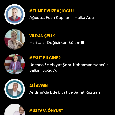
MEHMET YÜZBAŞIOĞLU
Ağustos Fuarı Kapılarını Halka Açtı
VILDAN ÇELIK
Haritalar Değişirken Bölüm III
MESUT BILGINER
Unesco Edebiyat Şehri Kahramanmaraş’ın
Salkım Söğüt’ü
ALI AVGIN
Andırın’da Edebiyat ve Sanat Rüzgârı
MUSTAFA ÖNYURT