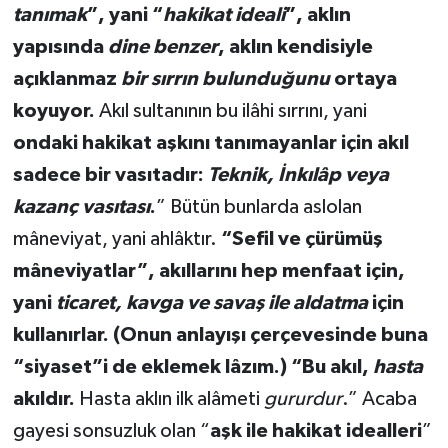
tanımak
”, yani “
hakikat ideali
”, aklın
yapısında
dine benzer
, aklın kendisiyle
açıklanmaz
bir sırrın bulunduğunu
ortaya
koyuyor.
Akıl sultanının bu ilâhi sırrını, yani
ondaki hakikat aşkını tanımayanlar için akıl
sadece bir vasıtadır:
Teknik, İnkılâp veya
kazanç vasıtası
.
” Bütün bunlarda aslolan
mâneviyat, yani ahlâktır.
“Sefil ve çürümüş
mâneviyatlar”, akıllarını hep menfaat için,
yani
ticaret, kavga ve savaş ile aldatma
için
kullanırlar. (Onun anlayışı çerçevesinde buna
“siyaset”i de eklemek lâzım.) “Bu akıl,
hasta
akıldır.
Hasta aklın ilk alâmeti
gururdur
.” Acaba
gayesi sonsuzluk olan “
aşk ile hakikat idealleri
”