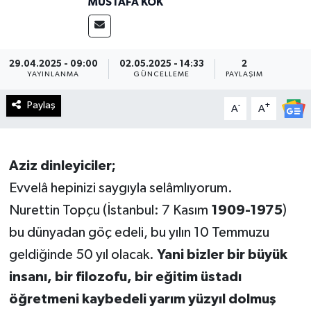
MUSTAFA KÖK
Haberde İnsan
Kültür Sanat
29.04.2025 - 09:00
02.05.2025 - 14:33
2
YAYINLANMA
GÜNCELLEME
PAYLAŞIM
Magazin
Paylaş
-
+
A
A
Manşet Altı
Aziz dinleyiciler;
Manşetler
Evvelâ hepinizi saygıyla selâmlıyorum.
Resmi İlan
Nurettin Topçu (İstanbul: 7 Kasım
1909-1975
)
bu dünyadan göç edeli, bu yılın 10 Temmuzu
Sağlık
geldiğinde 50 yıl olacak.
Yani bizler bir büyük
Spor
insanı, bir filozofu, bir eğitim üstadı
öğretmeni kaybedeli yarım yüzyıl dolmuş
SürManşet