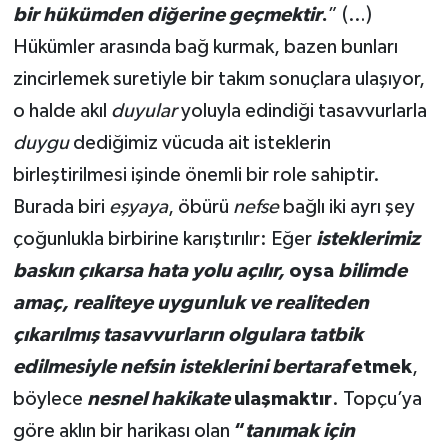
bir hükümden diğerine geçmektir
.
” (…)
Hükümler arasında bağ kurmak, bazen bunları
zincirlemek suretiyle bir takım sonuçlara ulaşıyor,
o halde akıl
duyular
yoluyla edindiği tasavvurlarla
duygu
dediğimiz vücuda ait isteklerin
birleştirilmesi işinde önemli bir role sahiptir.
Burada biri
eşyaya
, öbürü
nefse
bağlı iki ayrı şey
çoğunlukla birbirine karıştırılır: Eğer
isteklerimiz
baskın çıkarsa hata yolu açılır,
oysa
bilimde
amaç, realiteye uygunluk ve realiteden
çıkarılmış tasavvurların olgulara tatbik
edilmesiyle nefsin isteklerini bertaraf
etmek
,
böylece
nesnel hakikate
ulaşmaktır
. Topçu’ya
göre aklın bir harikası olan
“
tanımak için