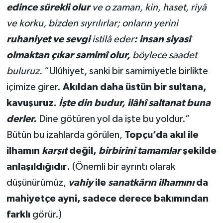
edince sürekli olur
ve o zaman, kin, haset, riyâ
ve korku, bizden sıyrılırlar; onların yerini
ruhaniyet ve sevgi
istilâ eder
: insan siyasî
olmaktan çıkar samimî olur,
böylece saadet
buluruz.
“Ulûhiyet, sanki bir samimiyetle birlikte
içimize girer.
Akıldan daha üstün bir sultana,
kavuşuruz.
İşte din budur, ilâhî saltanat buna
derler.
Dine götüren yol da işte bu yoldur.”
Bütün bu izahlarda görülen,
Topçu’da akıl ile
ilhamın
karşıt
değil,
birbirini tamamlar
şekilde
anlaşıldığıdır
. (Önemli bir ayrıntı olarak
düşünürümüz,
vahiy
ile
sanatkârın ilhamını
da
mahiyetçe ayni, sadece derece bakımından
farklı
görür.)