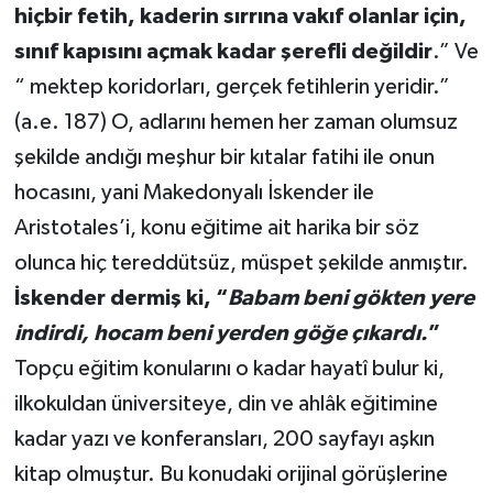
hiçbir fetih, kaderin sırrına vakıf olanlar için,
sınıf kapısını açmak kadar şerefli değildir
.” Ve
“ mektep koridorları, gerçek fetihlerin yeridir.”
(a.e. 187) O, adlarını hemen her zaman olumsuz
şekilde andığı meşhur bir kıtalar fatihi ile onun
hocasını, yani Makedonyalı İskender ile
Aristotales’i, konu eğitime ait harika bir söz
olunca hiç tereddütsüz, müspet şekilde anmıştır.
İskender dermiş ki, “
Babam beni gökten yere
indirdi, hocam beni yerden göğe çıkardı.
”
Topçu eğitim konularını o kadar hayatî bulur ki,
ilkokuldan üniversiteye, din ve ahlâk eğitimine
kadar yazı ve konferansları, 200 sayfayı aşkın
kitap olmuştur. Bu konudaki orijinal görüşlerine