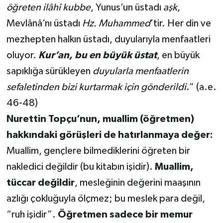
öğreten ilâhî kubbe
, Yunus’un üstadı
aşk
,
Mevlânâ’nı üstadı
Hz.
Muhammed
’tir. Her din ve
mezhepten halkın üstadı, duyularıyla menfaatleri
oluyor.
Kur’an, bu en büyük üstat
, en büyük
sapıklığa sürükleyen
duyularla menfaatlerin
sefaletinden bizi kurtarmak için gönderildi
.” (a.e.
46-48)
Nurettin Topçu’nun, muallim (öğretmen)
hakkındaki görüşleri de hatırlanmaya değer:
Muallim, gençlere bilmediklerini öğreten bir
nakledici değildir (bu kitabın işidir).
Muallim,
tüccar değildir
, mesleğinin değerini maaşının
azlığı çokluğuyla ölçmez; bu meslek para değil,
“ruh işidir”.
Öğretmen sadece bir memur