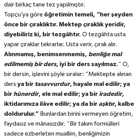
dair birkaç tane tez yapılmıştır.
Topçu’ya göre
öğretimin temeli, “her şeyden
önce bir çıraklıktır. Mektep çıraklık yeridir,
diyebiliriz ki, bir tezgâhtır.
O tezgâhta usta
yapar çıraklar tekrarlar. Usta verir, çırak alır.
Alınmamış, benimsenmemiş,
benliğe mal
edilmemiş bir ders
, iyi bir ders sayılmaz.
” O,
bir dersin, işlevini şöyle sıralar: “Mektepte alınan
ders
ya bir
tasavvurdur
, hayale mal edilir; ya
bir
hünerdir
, ele mal edilir; ya bir
iradedir
,
iktidarımıza ilâve edilir; ya da bir
aşktır
, kalbe
doldurulur.”
Bunlardan birini vermeyen öğretim,
faydasız ve mânasızdır. “Bir takım formülleri
sadece ezberleten muallim, benliğimizin