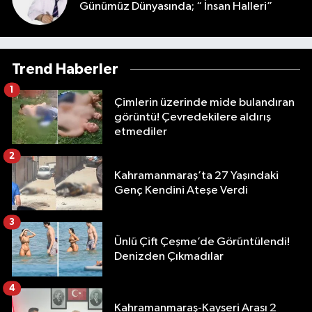
Günümüz Dünyasında; “ İnsan Halleri”
Trend Haberler
1
Çimlerin üzerinde mide bulandıran
görüntü! Çevredekilere aldırış
etmediler
2
Kahramanmaraş’ta 27 Yaşındaki
Genç Kendini Ateşe Verdi
3
Ünlü Çift Çeşme’de Görüntülendi!
Denizden Çıkmadılar
4
Kahramanmaraş-Kayseri Arası 2