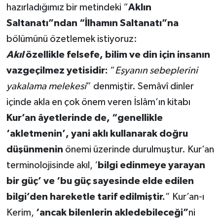
hazırladığımız bir metindeki “
Aklın
Saltanatı”ndan “İlhamın Saltanatı”na
bölümünü özetlemek istiyoruz:
Akıl
özellikle felsefe, bilim ve din için insanın
vazgeçilmez yetisidir:
“
Eşyanın sebeplerini
yakalama melekesi
” denmiştir. Semâvî dinler
içinde akla en çok önem veren İslâm’ın kitabı
Kur’an âyetlerinde de, “genellikle
‘akletmenin’, yani aklı kullanarak doğru
düşünmenin
önemi üzerinde durulmuştur. Kur’an
terminolojisinde akıl, ‘
bilgi edinmeye yarayan
bir güç’ ve ‘bu güç sayesinde elde edilen
bilgi’den hareketle tarif edilmiştir.
” Kur’an-ı
Kerim,
‘ancak bilenlerin akledebileceği”
ni