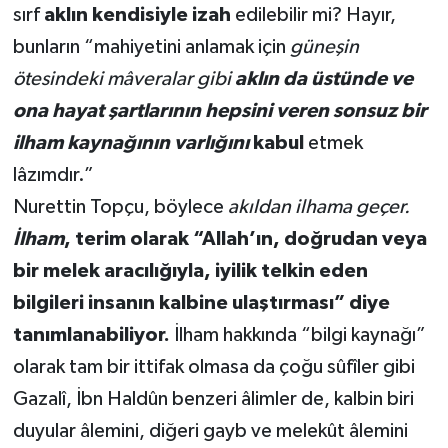
sırf
aklın kendisiyle izah
edilebilir mi? Hayır,
bunların “mahiyetini anlamak için
güneşin
ötesindeki mâveralar gibi
aklın da üstünde ve
ona hayat şartlarının hepsini veren sonsuz bir
ilham kaynağının varlığını
kabul
etmek
lâzımdır.”
Nurettin Topçu, böylece
akıldan ilhama geçer.
İlham
, terim olarak “Allah’ın, doğrudan veya
bir melek aracılığıyla, iyilik telkin eden
bilgileri insanın kalbine ulaştırması” diye
tanımlanabiliyor.
İlham hakkında “bilgi kaynağı”
olarak tam bir ittifak olmasa da çoğu sûfîler gibi
Gazalî, İbn Haldûn benzeri âlimler de, kalbin biri
duyular âlemini, diğeri gayb ve melekût âlemini