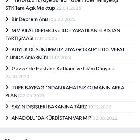
"Terörsüz Türkiye Süreci" Üzerinden Milliyetçi
STK’lara Açık Mektup
22.04.2025
Bir Deprem Anısı
06.02.2025
M.V. BİLÂL DEPGİCİ ve İLDE YARATILAN ELBİSTAN
TARTIŞMASI
17.01.2025
BÜYÜK DÜŞÜNÜRMÜZ ZİYA GÖKALP’I 100. VEFAT
YILINDA ANARKEN
21.12.2024
Gazze’de Hastane Katliamı ve İslâm Dünyası
24.10.2023
TÜRK BAYRAĞI'NDAN RAHATSIZ OLMANIN ARKA
PLÂNI
02.05.2023
SAYIN DIŞİŞLERİ BAKANINA TÂRİZ
19.12.2022
ANADOLU'DA KÜRDİSTAN VAR MI?
02.08.2022