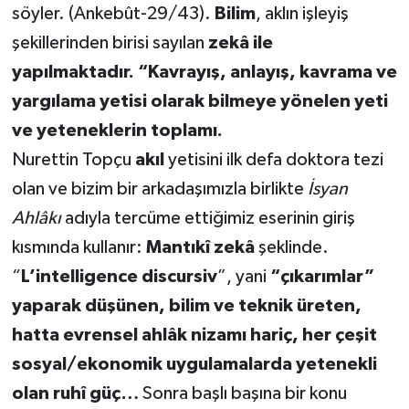
söyler. (Ankebût-29/43).
Bilim
, aklın işleyiş
şekillerinden birisi sayılan
zekâ ile
yapılmaktadır. “Kavrayış, anlayış, kavrama ve
yargılama yetisi olarak bilmeye yönelen yeti
ve yeteneklerin toplamı.
Nurettin Topçu
akıl
yetisini ilk defa doktora tezi
olan ve bizim bir arkadaşımızla birlikte
İsyan
Ahlâkı
adıyla tercüme ettiğimiz eserinin giriş
kısmında kullanır:
Mantıkî zekâ
şeklinde.
“
L’intelligence discursiv
”, yani
“çıkarımlar”
yaparak düşünen, bilim ve teknik üreten,
hatta evrensel ahlâk nizamı hariç, her çeşit
sosyal/ekonomik uygulamalarda yetenekli
olan ruhî güç…
Sonra başlı başına bir konu