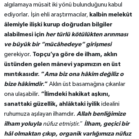
algılamaya müsait iki yönü bulunduğunu kabul
ediyorlar. İşin ehli araştırmacılar,
kalbin melekût
âlemiyle ilişki kurup doğrudan bilgiler
alabilmesi için
her türlü kötülükten arınması
ve büyük bir “mücâhedeye” girişmesi
gerekiyor.
Topçu’ya göre de ilham, aklın
üstünden gelen mânevi yapımızın en üst
mıntıkasıdır. “
Ama biz ona hâkim değiliz o
bize hâkimdir
.”
Aklın üst basamağına çıkanlar
ona ulaşabilir.
“İlimdeki hakikat aşkını,
sanattaki güzellik, ahlâktaki iyilik
idealini
ruhumuza aşılayan ilhamdır.
Allah benliğimize
ilham yoluyla
nüfuz etmiştir.
”
İlham, geçici bir
hâl olmaktan çıkıp, organik varlığımıza nüfuz