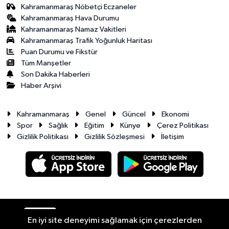
Kahramanmaraş Nöbetçi Eczaneler
Kahramanmaraş Hava Durumu
Kahramanmaraş Namaz Vakitleri
Kahramanmaraş Trafik Yoğunluk Haritası
Puan Durumu ve Fikstür
Tüm Manşetler
Son Dakika Haberleri
Haber Arşivi
Kahramanmaraş
Genel
Güncel
Ekonomi
Spor
Sağlık
Eğitim
Künye
Çerez Politikası
Gizlilik Politikası
Gizlilik Sözleşmesi
İletişim
RSS
Copyright © 2026. Her hakkı saklıdır.
En iyi site deneyimi sağlamak için çerezlerden