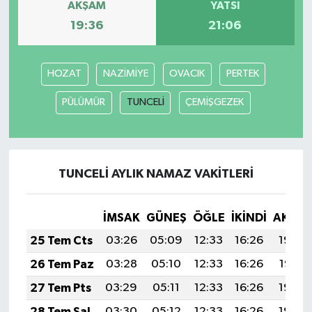
AKŞAM
YATSI
19:36
21:06
Teknoloji
Yaşam
HOZAT
NAZİMİYE
OVACIK
PERTEK
PÜLÜMÜR
TUNCELİ
ÇEMİŞGEZEK
KAHRAMANMARAŞ
TUNCELİ AYLIK NAMAZ VAKITLERI
İMSAK
GÜNEŞ
ÖĞLE
İKINDI
AKŞA
25 Tem Cts
03:26
05:09
12:33
16:26
19:48
26 Tem Paz
03:28
05:10
12:33
16:26
19:47
27 Tem Pts
03:29
05:11
12:33
16:26
19:46
28 Tem Sal
03:30
05:12
12:33
16:26
19:45