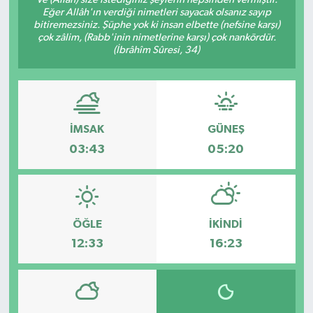
Eğer Allâh'ın verdiği nimetleri sayacak olsanız sayıp
Haberde İnsan
bitiremezsiniz. Şüphe yok ki insan elbette (nefsine karşı)
çok zâlim, (Rabb'inin nimetlerine karşı) çok nankördür.
(İbrâhîm Sûresi, 34)
Kültür Sanat
Magazin
İMSAK
GÜNEŞ
Manşet Altı
03:43
05:20
Manşetler
Resmi İlan
ÖĞLE
İKINDI
Sağlık
12:33
16:23
Spor
SürManşet