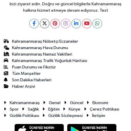
bizi ziyaret edin. Doğru ve güncel bilgilerle Kahramanmaraş
halkına hizmet etmeye devam ediyoruz. Test
Kahramanmaraş Nöbetçi Eczaneler
Kahramanmaraş Hava Durumu
Kahramanmaraş Namaz Vakitleri
Kahramanmaraş Trafik Yoğunluk Haritası
Puan Durumu ve Fikstür
Tüm Manşetler
Son Dakika Haberleri
Haber Arşivi
Kahramanmaraş
Genel
Güncel
Ekonomi
Spor
Sağlık
Eğitim
Künye
Çerez Politikası
Gizlilik Politikası
Gizlilik Sözleşmesi
İletişim