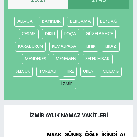
20:21
21:49
Teknoloji
ALİAĞA
BAYINDIR
BERGAMA
BEYDAĞ
Yaşam
CEŞME
DİKİLİ
FOÇA
GÜZELBAHÇE
KAHRAMANMARAŞ
KARABURUN
KEMALPAŞA
KINIK
KİRAZ
MENDERES
MENEMEN
SEFERIHİSAR
SELÇUK
TORBALI
TİRE
URLA
ÖDEMİŞ
İZMİR
İZMİR AYLIK NAMAZ VAKITLERI
İMSAK
GÜNEŞ
ÖĞLE
İKINDI
AKŞA