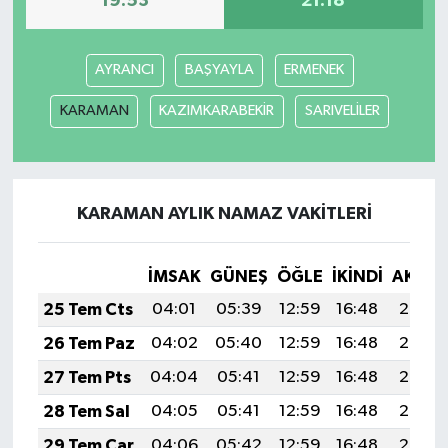
19:53
21:18
Teknoloji
AYRANCI
BAŞYAYLA
ERMENEK
Yaşam
KARAMAN
KAZIMKARABEKİR
SARIVELİLER
KAHRAMANMARAŞ
KARAMAN AYLIK NAMAZ VAKITLERI
İMSAK
GÜNEŞ
ÖĞLE
İKINDI
AKŞA
25 Tem Cts
04:01
05:39
12:59
16:48
20:08
26 Tem Paz
04:02
05:40
12:59
16:48
20:08
27 Tem Pts
04:04
05:41
12:59
16:48
20:07
28 Tem Sal
04:05
05:41
12:59
16:48
20:06
29 Tem Çar
04:06
05:42
12:59
16:48
20:05