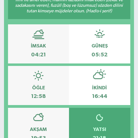
sadakasını veren), fuzûlî (boş ve lüzumsuz) sözden dilini
Haberde İnsan
tutan kimseye müjdeler olsun. (Hadis-i şerif)
Kültür Sanat
Magazin
İMSAK
GÜNEŞ
04:21
05:52
Manşet Altı
Manşetler
ÖĞLE
İKINDI
Resmi İlan
12:58
16:44
Sağlık
Spor
AKŞAM
YATSI
SürManşet