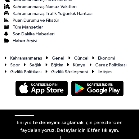
Kahramanmaraş Namaz Vakitleri
Kahramanmaraş Trafik Yoğunluk Haritası
Puan Durumu ve Fikstür
Tüm Manşetler
Son Dakika Haberleri
Haber Arşivi
Kahramanmaraş
Genel
Güncel
Ekonomi
Spor
Sağlık
Eğitim
Künye
Çerez Politikası
Gizlilik Politikası
Gizlilik Sözleşmesi
İletişim
RSS
Copyright © 2026. Her hakkı saklıdır.
En iyi site deneyimi sağlamak için çerezlerden
faydalanıyoruz. Detaylar için lütfen tıklayın.
Haber Yazılımı:
TE Bilişim