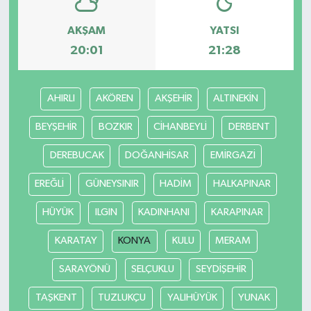
AKŞAM
YATSI
Teknoloji
20:01
21:28
Yaşam
AHIRLI
AKÖREN
AKŞEHİR
ALTINEKİN
KAHRAMANMARAŞ
BEYŞEHİR
BOZKIR
CİHANBEYLİ
DERBENT
DEREBUCAK
DOĞANHİSAR
EMİRGAZİ
EREĞLİ
GÜNEYSINIR
HADİM
HALKAPINAR
HÜYÜK
ILGIN
KADINHANI
KARAPINAR
KARATAY
KONYA
KULU
MERAM
SARAYÖNÜ
SELÇUKLU
SEYDİŞEHİR
TAŞKENT
TUZLUKÇU
YALIHÜYÜK
YUNAK