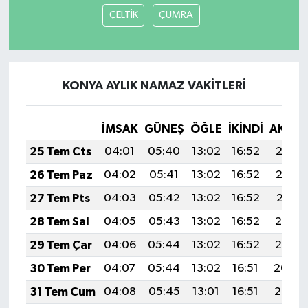
ÇELTİK
ÇUMRA
KONYA AYLIK NAMAZ VAKITLERI
İMSAK
GÜNEŞ
ÖĞLE
İKINDI
AKŞA
25 Tem Cts
04:01
05:40
13:02
16:52
20:13
26 Tem Paz
04:02
05:41
13:02
16:52
20:12
27 Tem Pts
04:03
05:42
13:02
16:52
20:11
28 Tem Sal
04:05
05:43
13:02
16:52
20:10
29 Tem Çar
04:06
05:44
13:02
16:52
20:10
30 Tem Per
04:07
05:44
13:02
16:51
20:09
31 Tem Cum
04:08
05:45
13:01
16:51
20:08