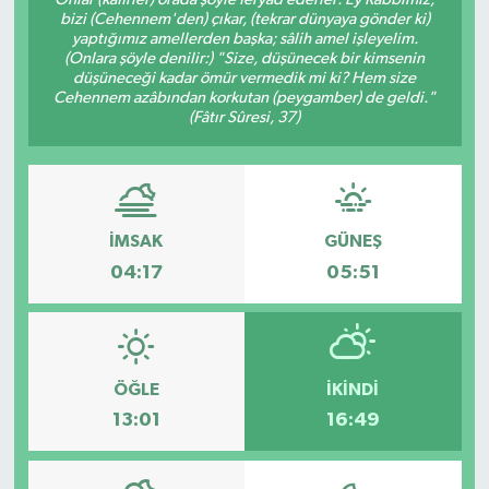
bizi (Cehennem'den) çıkar, (tekrar dünyaya gönder ki)
Haberde İnsan
yaptığımız amellerden başka; sâlih amel işleyelim.
(Onlara şöyle denilir:) "Size, düşünecek bir kimsenin
düşüneceği kadar ömür vermedik mi ki? Hem size
Kültür Sanat
Cehennem azâbından korkutan (peygamber) de geldi."
(Fâtır Sûresi, 37)
Magazin
Manşet Altı
İMSAK
GÜNEŞ
Manşetler
04:17
05:51
Resmi İlan
Sağlık
ÖĞLE
İKINDI
13:01
16:49
Spor
SürManşet