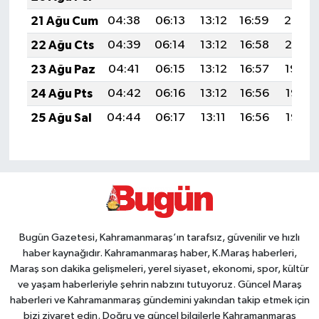
21 Ağu Cum
04:38
06:13
13:12
16:59
20:02
22 Ağu Cts
04:39
06:14
13:12
16:58
20:01
23 Ağu Paz
04:41
06:15
13:12
16:57
19:59
24 Ağu Pts
04:42
06:16
13:12
16:56
19:58
25 Ağu Sal
04:44
06:17
13:11
16:56
19:56
Bugün Gazetesi, Kahramanmaraş’ın tarafsız, güvenilir ve hızlı
haber kaynağıdır. Kahramanmaraş haber, K.Maraş haberleri,
Maraş son dakika gelişmeleri, yerel siyaset, ekonomi, spor, kültür
ve yaşam haberleriyle şehrin nabzını tutuyoruz. Güncel Maraş
haberleri ve Kahramanmaraş gündemini yakından takip etmek için
bizi ziyaret edin. Doğru ve güncel bilgilerle Kahramanmaraş