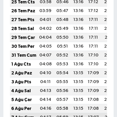
25 Tem Cts
03:58
05:46
13:16
17:12
20:35
26 Tem Paz
03:59
05:47
13:16
17:12
20:34
27 Tem Pts
04:01
05:48
13:16
17:11
20:33
28 Tem Sal
04:02
05:49
13:16
17:11
20:32
29 Tem Çar
04:04
05:50
13:16
17:11
20:31
30 Tem Per
04:05
05:51
13:16
17:11
20:30
31 Tem Cum
04:07
05:52
13:16
17:10
20:29
1 Ağu Cts
04:08
05:53
13:16
17:10
20:28
2 Ağu Paz
04:10
05:54
13:15
17:09
20:27
3 Ağu Pts
04:11
05:55
13:15
17:09
20:26
4 Ağu Sal
04:13
05:56
13:15
17:09
20:25
5 Ağu Çar
04:14
05:57
13:15
17:08
20:24
6 Ağu Per
04:16
05:58
13:15
17:08
20:23