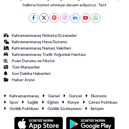
halkına hizmet etmeye devam ediyoruz. Test
Kahramanmaraş Nöbetçi Eczaneler
Kahramanmaraş Hava Durumu
Kahramanmaraş Namaz Vakitleri
Kahramanmaraş Trafik Yoğunluk Haritası
Puan Durumu ve Fikstür
Tüm Manşetler
Son Dakika Haberleri
Haber Arşivi
Kahramanmaraş
Genel
Güncel
Ekonomi
Spor
Sağlık
Eğitim
Künye
Çerez Politikası
Gizlilik Politikası
Gizlilik Sözleşmesi
İletişim