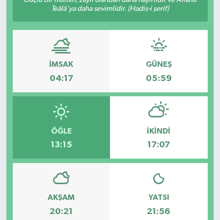
Teâlâ'ya daha sevimlidir. (Hadis-i şerif)
Haberde İnsan
Kültür Sanat
İMSAK
GÜNEŞ
Magazin
04:17
05:59
Manşet Altı
Manşetler
ÖĞLE
İKINDI
Resmi İlan
13:15
17:07
Sağlık
Spor
AKŞAM
YATSI
20:21
21:56
SürManşet