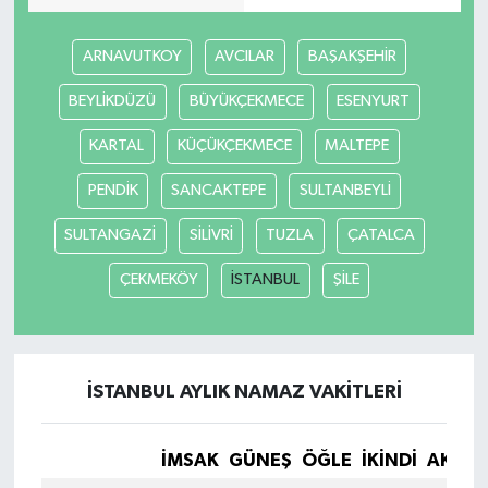
Teknoloji
ARNAVUTKOY
AVCILAR
BAŞAKŞEHİR
BEYLİKDÜZÜ
BÜYÜKÇEKMECE
ESENYURT
Yaşam
KARTAL
KÜÇÜKÇEKMECE
MALTEPE
KAHRAMANMARAŞ
PENDİK
SANCAKTEPE
SULTANBEYLİ
SULTANGAZİ
SİLİVRİ
TUZLA
ÇATALCA
ÇEKMEKÖY
İSTANBUL
ŞİLE
İSTANBUL AYLIK NAMAZ VAKITLERI
İMSAK
GÜNEŞ
ÖĞLE
İKINDI
AKŞA