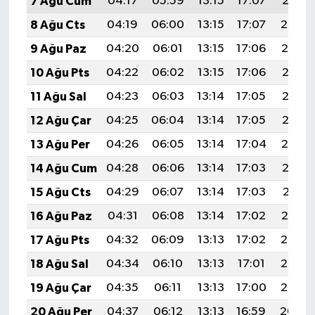
7 Ağu Cum
04:17
05:59
13:15
17:07
20:21
8 Ağu Cts
04:19
06:00
13:15
17:07
20:20
9 Ağu Paz
04:20
06:01
13:15
17:06
20:19
10 Ağu Pts
04:22
06:02
13:15
17:06
20:18
11 Ağu Sal
04:23
06:03
13:14
17:05
20:16
12 Ağu Çar
04:25
06:04
13:14
17:05
20:15
13 Ağu Per
04:26
06:05
13:14
17:04
20:14
14 Ağu Cum
04:28
06:06
13:14
17:03
20:12
15 Ağu Cts
04:29
06:07
13:14
17:03
20:11
16 Ağu Paz
04:31
06:08
13:14
17:02
20:10
17 Ağu Pts
04:32
06:09
13:13
17:02
20:08
18 Ağu Sal
04:34
06:10
13:13
17:01
20:07
19 Ağu Çar
04:35
06:11
13:13
17:00
20:05
20 Ağu Per
04:37
06:12
13:13
16:59
20:04