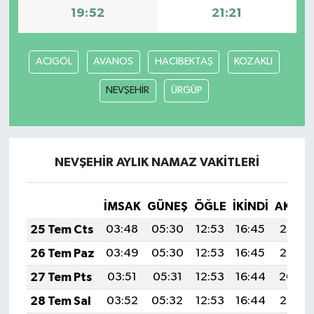
19:52
21:21
Teknoloji
ACIGÖL
AVANOS
HACIBEKTAŞ
KOZAKLI
Yaşam
NEVŞEHİR
ÜRGÜP
KAHRAMANMARAŞ
NEVŞEHİR AYLIK NAMAZ VAKITLERI
İMSAK
GÜNEŞ
ÖĞLE
İKINDI
AKŞA
25 Tem Cts
03:48
05:30
12:53
16:45
20:06
26 Tem Paz
03:49
05:30
12:53
16:45
20:05
27 Tem Pts
03:51
05:31
12:53
16:44
20:04
28 Tem Sal
03:52
05:32
12:53
16:44
20:03