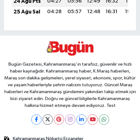
24 Ağu Pts
04:27
05:56
12:49
16:32
19:31
25 Ağu Sal
04:28
05:57
12:48
16:31
19:30
Bugün Gazetesi, Kahramanmaraş’ın tarafsız, güvenilir ve hızlı
haber kaynağıdır. Kahramanmaraş haber, K.Maraş haberleri,
Maraş son dakika gelişmeleri, yerel siyaset, ekonomi, spor, kültür
ve yaşam haberleriyle şehrin nabzını tutuyoruz. Güncel Maraş
haberleri ve Kahramanmaraş gündemini yakından takip etmek için
bizi ziyaret edin. Doğru ve güncel bilgilerle Kahramanmaraş
halkına hizmet etmeye devam ediyoruz. Test
Kahramanmaraş Nöbetçi Eczaneler