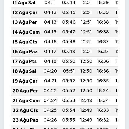
11 Ağu Sal
04:11
05:44
12:51
16:39
19:49
12 Ağu Çar
04:12
05:45
12:51
16:39
19:47
13 Ağu Per
04:13
05:46
12:51
16:38
19:46
14 Ağu Cum
04:15
05:47
12:51
16:38
19:45
15 Ağu Cts
04:16
05:48
12:51
16:37
19:44
16 Ağu Paz
04:17
05:49
12:51
16:37
19:42
17 Ağu Pts
04:18
05:50
12:50
16:36
19:41
18 Ağu Sal
04:20
05:51
12:50
16:36
19:40
19 Ağu Çar
04:21
05:52
12:50
16:35
19:38
20 Ağu Per
04:22
05:52
12:50
16:34
19:37
21 Ağu Cum
04:24
05:53
12:49
16:34
19:36
22 Ağu Cts
04:25
05:54
12:49
16:33
19:34
23 Ağu Paz
04:26
05:55
12:49
16:32
19:33