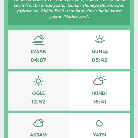
sevimli hiçbir kimse yoktur. Günah işlemeye devam eden
Haberde İnsan
yaşlıdan da, Allâhü Teâlâ'ya daha sevimsiz hiçbir kimse
yoktur. (Hadis-i şerif)
Kültür Sanat
Magazin
İMSAK
GÜNEŞ
Manşet Altı
04:07
05:42
Manşetler
Resmi İlan
ÖĞLE
İKINDI
12:52
16:41
Sağlık
Spor
AKŞAM
YATSI
SürManşet