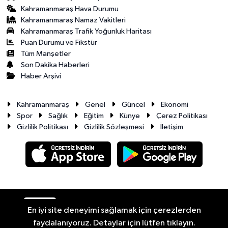
Kahramanmaraş Hava Durumu
Kahramanmaraş Namaz Vakitleri
Kahramanmaraş Trafik Yoğunluk Haritası
Puan Durumu ve Fikstür
Tüm Manşetler
Son Dakika Haberleri
Haber Arşivi
Kahramanmaraş
Genel
Güncel
Ekonomi
Spor
Sağlık
Eğitim
Künye
Çerez Politikası
Gizlilik Politikası
Gizlilik Sözleşmesi
İletişim
RSS
Copyright © 2026. Her hakkı saklıdır.
En iyi site deneyimi sağlamak için çerezlerden
faydalanıyoruz. Detaylar için lütfen tıklayın.