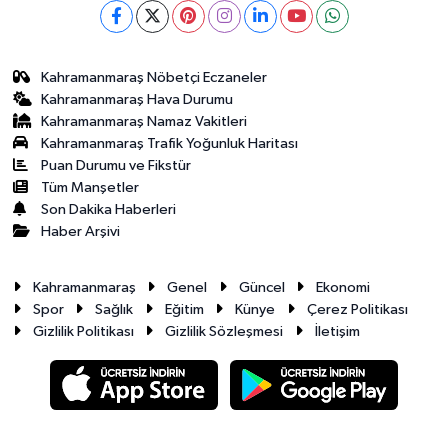
Kahramanmaraş Nöbetçi Eczaneler
Kahramanmaraş Hava Durumu
Kahramanmaraş Namaz Vakitleri
Kahramanmaraş Trafik Yoğunluk Haritası
Puan Durumu ve Fikstür
Tüm Manşetler
Son Dakika Haberleri
Haber Arşivi
Kahramanmaraş
Genel
Güncel
Ekonomi
Spor
Sağlık
Eğitim
Künye
Çerez Politikası
Gizlilik Politikası
Gizlilik Sözleşmesi
İletişim