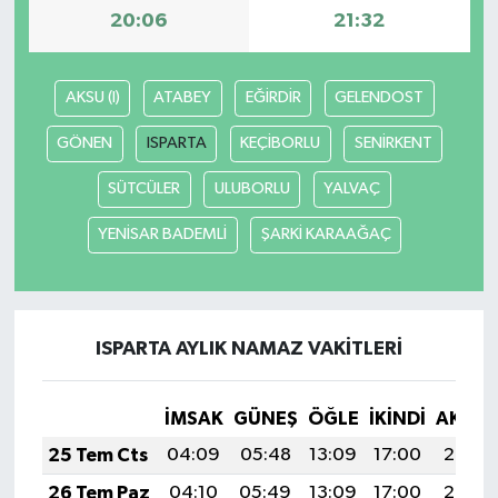
20:06
21:32
Teknoloji
AKSU (I)
ATABEY
EĞİRDİR
GELENDOST
Yaşam
GÖNEN
ISPARTA
KEÇİBORLU
SENİRKENT
KAHRAMANMARAŞ
SÜTCÜLER
ULUBORLU
YALVAÇ
YENİSAR BADEMLİ
ŞARKİ KARAAĞAÇ
ISPARTA AYLIK NAMAZ VAKITLERI
İMSAK
GÜNEŞ
ÖĞLE
İKINDI
AKŞA
25 Tem Cts
04:09
05:48
13:09
17:00
20:20
26 Tem Paz
04:10
05:49
13:09
17:00
20:20