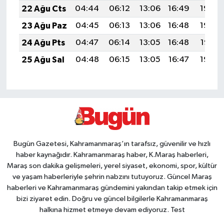
22 Ağu Cts
04:44
06:12
13:06
16:49
19:50
23 Ağu Paz
04:45
06:13
13:06
16:48
19:48
24 Ağu Pts
04:47
06:14
13:05
16:48
19:47
25 Ağu Sal
04:48
06:15
13:05
16:47
19:45
Bugün Gazetesi, Kahramanmaraş’ın tarafsız, güvenilir ve hızlı
haber kaynağıdır. Kahramanmaraş haber, K.Maraş haberleri,
Maraş son dakika gelişmeleri, yerel siyaset, ekonomi, spor, kültür
ve yaşam haberleriyle şehrin nabzını tutuyoruz. Güncel Maraş
haberleri ve Kahramanmaraş gündemini yakından takip etmek için
bizi ziyaret edin. Doğru ve güncel bilgilerle Kahramanmaraş
halkına hizmet etmeye devam ediyoruz. Test