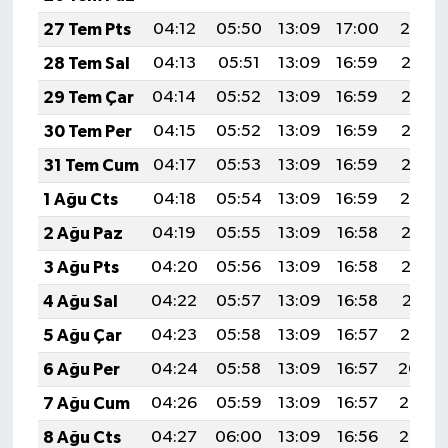
27 Tem Pts
04:12
05:50
13:09
17:00
20:19
28 Tem Sal
04:13
05:51
13:09
16:59
20:18
29 Tem Çar
04:14
05:52
13:09
16:59
20:17
30 Tem Per
04:15
05:52
13:09
16:59
20:16
31 Tem Cum
04:17
05:53
13:09
16:59
20:15
1 Ağu Cts
04:18
05:54
13:09
16:59
20:14
2 Ağu Paz
04:19
05:55
13:09
16:58
20:13
3 Ağu Pts
04:20
05:56
13:09
16:58
20:12
4 Ağu Sal
04:22
05:57
13:09
16:58
20:11
5 Ağu Çar
04:23
05:58
13:09
16:57
20:10
6 Ağu Per
04:24
05:58
13:09
16:57
20:09
7 Ağu Cum
04:26
05:59
13:09
16:57
20:08
8 Ağu Cts
04:27
06:00
13:09
16:56
20:07