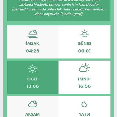
vasıtanla hidâyete ermesi, senin için kızıl develer
Haberde İnsan
(bahşedilip senin de onları fakirlere tasadduk etmen)den
daha hayırlıdır. (Hadis-i şerif)
Kültür Sanat
Magazin
İMSAK
GÜNEŞ
Manşet Altı
04:28
06:01
Manşetler
Resmi İlan
ÖĞLE
İKINDI
13:08
16:56
Sağlık
Spor
AKŞAM
YATSI
SürManşet