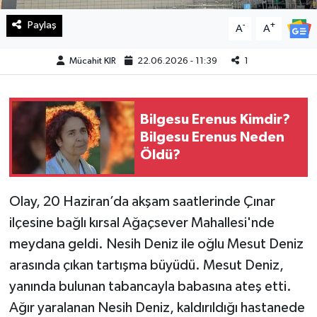
Paylaş
-
+
A
A
Teknoloji
Mücahit KIR
22.06.2026 - 11:39
1
Yaşam
KAHRAMANMARAŞ
Bilgesu Erenus Kimdir?
Bilgesu Erenus Neden
Öldü?
Olay, 20 Haziran’da akşam saatlerinde Çınar
ilçesine bağlı kırsal Ağaçsever Mahallesi'nde
meydana geldi. Nesih Deniz ile oğlu Mesut Deniz
arasında çıkan tartışma büyüdü. Mesut Deniz,
yanında bulunan tabancayla babasına ateş etti.
Ağır yaralanan Nesih Deniz, kaldırıldığı hastanede