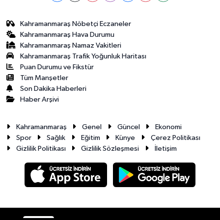
Kahramanmaraş Nöbetçi Eczaneler
Kahramanmaraş Hava Durumu
Kahramanmaraş Namaz Vakitleri
Kahramanmaraş Trafik Yoğunluk Haritası
Puan Durumu ve Fikstür
Tüm Manşetler
Son Dakika Haberleri
Haber Arşivi
Kahramanmaraş
Genel
Güncel
Ekonomi
Spor
Sağlık
Eğitim
Künye
Çerez Politikası
Gizlilik Politikası
Gizlilik Sözleşmesi
İletişim