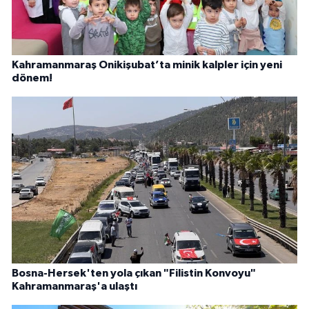
Kahramanmaraş Onikişubat’ta minik kalpler için yeni
dönem!
Bosna-Hersek'ten yola çıkan "Filistin Konvoyu"
Kahramanmaraş'a ulaştı