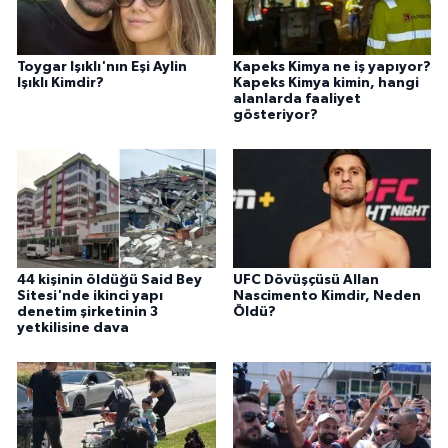
Toygar Işıklı'nın Eşi Aylin
Kapeks Kimya ne iş yapıyor?
Işıklı Kimdir?
Kapeks Kimya kimin, hangi
alanlarda faaliyet
gösteriyor?
44 kişinin öldüğü Said Bey
UFC Dövüşçüsü Allan
Sitesi'nde ikinci yapı
Nascimento Kimdir, Neden
denetim şirketinin 3
Öldü?
yetkilisine dava