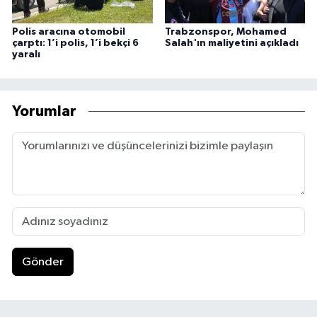
Polis aracına otomobil
Trabzonspor, Mohamed
çarptı: 1’i polis, 1’i bekçi 6
Salah'ın maliyetini açıkladı
yaralı
Yorumlar
Gönder