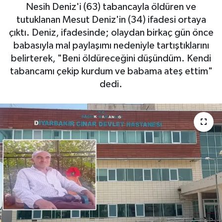
Nesih Deniz'i (63) tabancayla öldüren ve
Haberde İnsan
tutuklanan Mesut Deniz'in (34) ifadesi ortaya
çıktı. Deniz, ifadesinde; olaydan birkaç gün önce
Kültür Sanat
babasıyla mal paylaşımı nedeniyle tartıştıklarını
belirterek, "Beni öldüreceğini düşündüm. Kendi
Magazin
tabancamı çekip kurdum ve babama ateş ettim"
dedi.
Manşet Altı
Manşetler
Resmi İlan
Sağlık
Spor
SürManşet