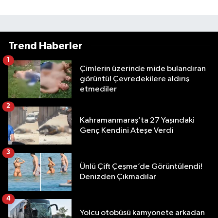
Trend Haberler
1
Çimlerin üzerinde mide bulandıran
görüntü! Çevredekilere aldırış
etmediler
2
Kahramanmaraş’ta 27 Yaşındaki
Genç Kendini Ateşe Verdi
3
Ünlü Çift Çeşme’de Görüntülendi!
Denizden Çıkmadılar
4
Yolcu otobüsü kamyonete arkadan