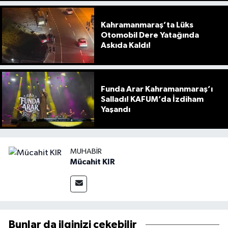
Kahramanmaraş’ta Lüks
Otomobil Dere Yatağında
Askıda Kaldı!
Funda Arar Kahramanmaraş’ı
Salladı! KAFUM’da İzdiham
Yaşandı
MUHABIR
Mücahit KIR
Bunlar da ilginizi çekebilir