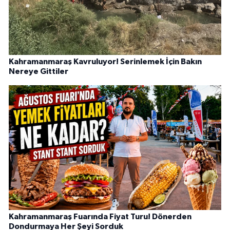
Kahramanmaraş Kavruluyor! Serinlemek İçin Bakın
Nereye Gittiler
Kahramanmaraş Fuarında Fiyat Turu! Dönerden
Dondurmaya Her Şeyi Sorduk