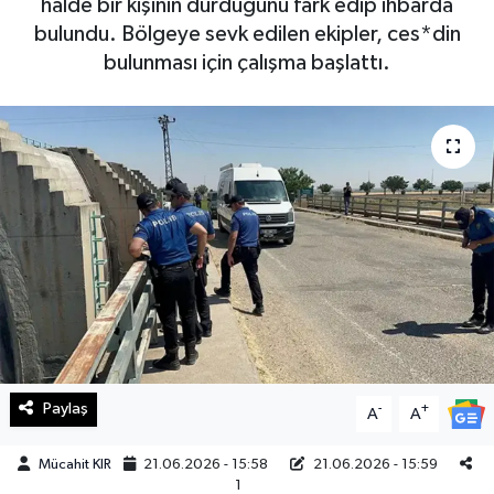
halde bir kişinin durduğunu fark edip ihbarda
bulundu. Bölgeye sevk edilen ekipler, ces*din
Haberde İnsan
bulunması için çalışma başlattı.
Kültür Sanat
Magazin
Manşet Altı
Manşetler
Resmi İlan
Sağlık
Paylaş
-
+
A
A
Spor
Mücahit KIR
21.06.2026 - 15:58
21.06.2026 - 15:59
1
SürManşet