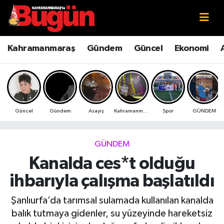
Kahramanmaraş
Kahramanmaraş Nöbetçi Eczaneler
Kahramanmaraş
Gündem
Güncel
Ekonomi
Kahramanmaraş Sokak Röportajları
Kahramanmaraş Hava Durumu
Bilim ve Teknoloji
Kahramanmaraş Namaz Vakitleri
Güncel
Gündem
Asayiş
Kahramanmaraş
Spor
GÜNDEM
Çevre
Kahramanmaraş Trafik Yoğunluk Haritası
Eğitim
Süper Lig Puan Durumu ve Fikstür
GÜNDEM
Kanalda ces*t olduğu
Ekonomi
Tüm Manşetler
ihbarıyla çalışma başlatıldı
Genel
Son Dakika Haberleri
Şanlıurfa’da tarımsal sulamada kullanılan kanalda
balık tutmaya gidenler, su yüzeyinde hareketsiz
Güncel
Haber Arşivi