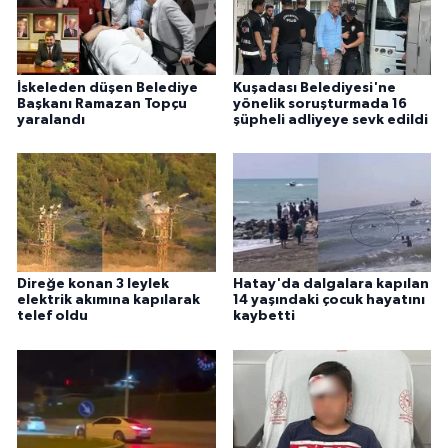
İskeleden düşen Belediye
Kuşadası Belediyesi'ne
Başkanı Ramazan Topçu
yönelik soruşturmada 16
yaralandı
şüpheli adliyeye sevk edildi
Direğe konan 3 leylek
Hatay'da dalgalara kapılan
elektrik akımına kapılarak
14 yaşındaki çocuk hayatını
telef oldu
kaybetti