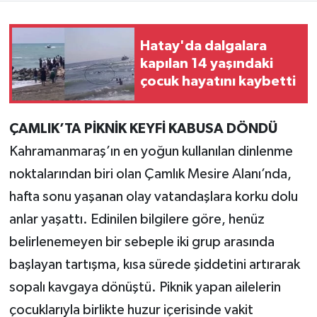
Teknoloji
Hatay'da dalgalara
kapılan 14 yaşındaki
Yaşam
çocuk hayatını kaybetti
KAHRAMANMARAŞ
ÇAMLIK’TA PİKNİK KEYFİ KABUSA DÖNDÜ
Kahramanmaraş’ın en yoğun kullanılan dinlenme
noktalarından biri olan Çamlık Mesire Alanı’nda,
hafta sonu yaşanan olay vatandaşlara korku dolu
anlar yaşattı. Edinilen bilgilere göre, henüz
belirlenemeyen bir sebeple iki grup arasında
başlayan tartışma, kısa sürede şiddetini artırarak
sopalı kavgaya dönüştü. Piknik yapan ailelerin
çocuklarıyla birlikte huzur içerisinde vakit