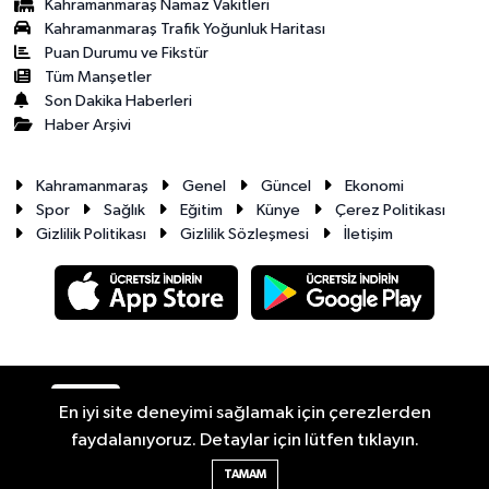
Kahramanmaraş Namaz Vakitleri
Kahramanmaraş Trafik Yoğunluk Haritası
Puan Durumu ve Fikstür
Tüm Manşetler
Son Dakika Haberleri
Haber Arşivi
Kahramanmaraş
Genel
Güncel
Ekonomi
Spor
Sağlık
Eğitim
Künye
Çerez Politikası
Gizlilik Politikası
Gizlilik Sözleşmesi
İletişim
RSS
Copyright © 2026. Her hakkı saklıdır.
En iyi site deneyimi sağlamak için çerezlerden
faydalanıyoruz. Detaylar için lütfen tıklayın.
Haber Yazılımı:
TE Bilişim
TAMAM