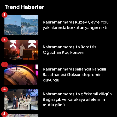
Trend Haberler
1
Kahramanmaraş Kuzey Çevre Yolu
yakınlarında korkutan yangın çıktı
2
Kahramanmaraş'ta ücretsiz
Oğuzhan Koç konseri
3
Kahramanmaraş sallandı! Kandilli
Rasathanesi Göksun depremini
duyurdu
4
Kahramanmaraş'ta görkemli düğün
Bağrıaçık ve Karakaya ailelerinin
mutlu günü
5