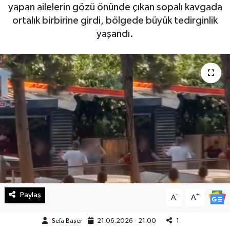
yapan ailelerin gözü önünde çıkan sopalı kavgada
Haberde İnsan
ortalık birbirine girdi, bölgede büyük tedirginlik
yaşandı.
Kültür Sanat
Magazin
Manşet Altı
Manşetler
Resmi İlan
Sağlık
Paylaş
-
+
A
A
Spor
Sefa Başer
21.06.2026 - 21:00
1
SürManşet