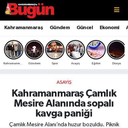
Kahramanmaraş
Kahramanmaraş Nöbetçi Eczaneler
Kahramanmaraş
Gündem
Güncel
Ekonomi
Kahramanmaraş Sokak Röportajları
Kahramanmaraş Hava Durumu
Bilim ve Teknoloji
Kahramanmaraş Namaz Vakitleri
Kahramanmaraş
Gündem
Spor
Asayiş
Eğitim
Dünya
Çevre
Kahramanmaraş Trafik Yoğunluk Haritası
Eğitim
Süper Lig Puan Durumu ve Fikstür
ASAYIŞ
Kahramanmaraş Çamlık
Ekonomi
Tüm Manşetler
Mesire Alanında sopalı
Genel
Son Dakika Haberleri
kavga paniği
Güncel
Haber Arşivi
Çamlık Mesire Alanı’nda huzur bozuldu. Piknik