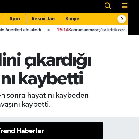
Spor
Resmi İlan
Künye
İletişim
19:14
Kahramanmaraş’ta kritik ceza uyarısı! Yüksek idari para c
ni çıkardığı
nı kaybetti
en sonra hayatını kaybeden
aşını kaybetti.
Trend Haberler