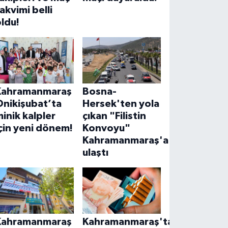
akvimi belli
ldu!
Kahramanmaraş
Bosna-
Onikişubat’ta
Hersek'ten yola
inik kalpler
çıkan "Filistin
çin yeni dönem!
Konvoyu"
Kahramanmaraş'a
ulaştı
Kahramanmaraş
Kahramanmaraş'ta