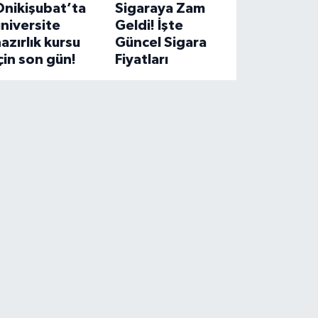
Onikişubat’ta
Sigaraya Zam
niversite
Geldi! İşte
azırlık kursu
Güncel Sigara
çin son gün!
Fiyatları