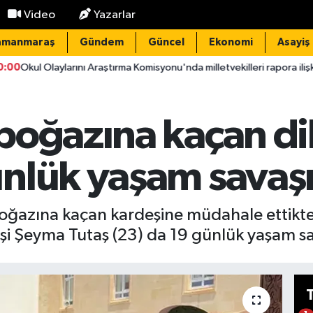
Video
Yazarlar
amanmaraş
Gündem
Güncel
Ekonomi
Asayiş
aştırma Komisyonu'nda milletvekilleri rapora ilişkin önerileri ele alındı
oğazına kaçan dili
nlük yaşam savaşı
 boğazına kaçan kardeşine müdahale ettikt
i Şeyma Tutaş (23) da 19 günlük yaşam sav