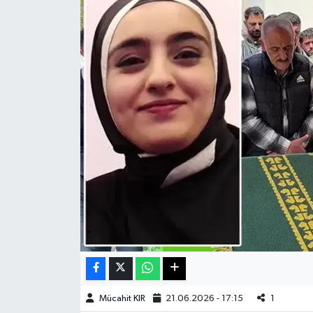
Haberde İnsan
Kültür Sanat
Magazin
Manşet Altı
Manşetler
Resmi İlan
Sağlık
Spor
Mücahit KIR
21.06.2026 - 17:15
1
SürManşet