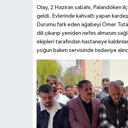
Olay, 2 Haziran sabahı, Palandöken i
Teknoloji
geldi. Evlerinde kahvaltı yapan karde
Durumu fark eden ağabeyi Ömer Tuta
Yaşam
dili çıkarıp yeniden nefes almasını sağ
ekipleri tarafından hastaneye kaldırı
KAHRAMANMARAŞ
yoğun bakım servisinde tedaviye alınd