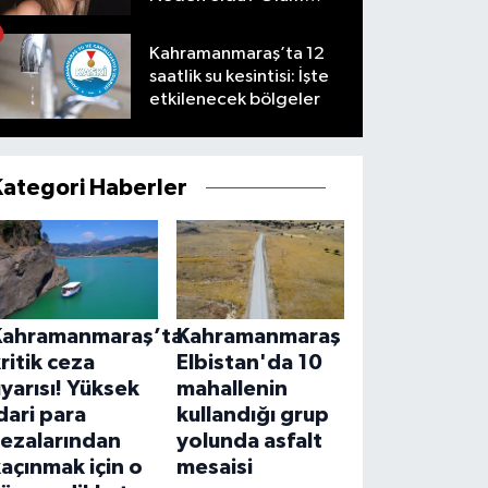
nedeni nedir?
Kahramanmaraş’ta 12
saatlik su kesintisi: İşte
etkilenecek bölgeler
Kategori Haberler
Kahramanmaraş’ta
Kahramanmaraş
ritik ceza
Elbistan'da 10
yarısı! Yüksek
mahallenin
dari para
kullandığı grup
cezalarından
yolunda asfalt
açınmak için o
mesaisi