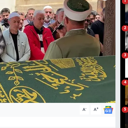
1
2
3
4
-
+
A
A
5