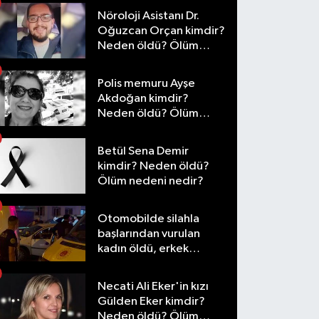
Nöroloji Asistanı Dr.
Oğuzcan Orçan kimdir?
Neden öldü? Ölüm
nedeni nedir?
Polis memuru Ayşe
Akdoğan kimdir?
Neden öldü? Ölüm
nedeni nedir?
Betül Sena Demir
kimdir? Neden öldü?
Ölüm nedeni nedir?
Otomobilde silahla
başlarından vurulan
kadın öldü, erkek
yaralandı
Necati Ali Eker'in kızı
Gülden Eker kimdir?
Neden öldü? Ölüm