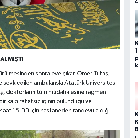
s
p
 ALMIŞTI
k
ürülmesinden sonra eve çıkan Ömer Tutaş,
se sevk edilen ambulansla Atatürk Üniversitesi
taş, doktorların tüm müdahalesine rağmen
dir kalp rahatsızlığının bulunduğu ve
ü saat 15.00 için hastaneden randevu aldığı
K
r