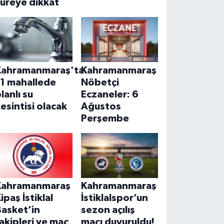
üreye dikkat
Kahramanmaraş'ta
Kahramanmaraş
11 mahallede
Nöbetçi
lanlı su
Eczaneler: 6
esintisi olacak
Ağustos
Perşembe
Kahramanmaraş
Kahramanmaraş
ipaş İstiklal
İstiklalspor’un
Basket’in
sezon açılış
akipleri ve maç
maçı duyuruldu!