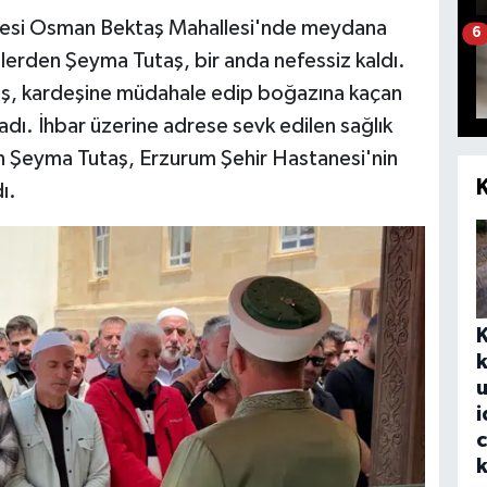
lçesi Osman Bektaş Mahallesi'nde meydana
6
şlerden Şeyma Tutaş, bir anda nefessiz kaldı.
ş, kardeşine müdahale edip boğazına kaçan
ladı. İhbar üzerine adrese sevk edilen sağlık
lan Şeyma Tutaş, Erzurum Şehir Hastanesi'nin
ı.
k
u
i
k