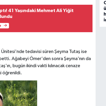
ü
ptı! 41 Yaşındaki Mehmet Ali Yiğit
h
ulundu
i
e
Ünitesi'nde tedavisi süren Şeyma Tutaş ise
betti. Ağabeyi Ömer'den sonra Şeyma'nın da
ş'ın, bugün ikindi vakti kılınacak cenaze
 öğrenildi.