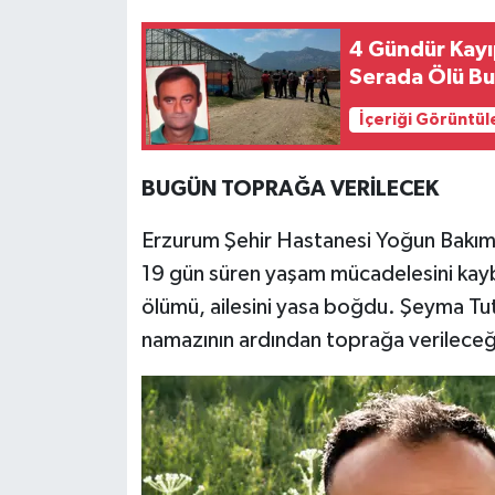
4 Gündür Kayı
Serada Ölü B
İçeriği Görüntül
BUGÜN TOPRAĞA VERİLECEK
Erzurum Şehir Hastanesi Yoğun Bakım 
19 gün süren yaşam mücadelesini kay
ölümü, ailesini yasa boğdu. Şeyma Tuta
namazının ardından toprağa verileceği