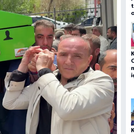
t
o
m
i