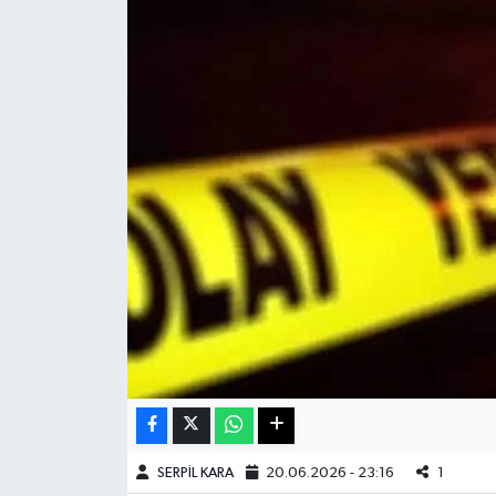
Haberde İnsan
Kültür Sanat
Magazin
Manşet Altı
Manşetler
Resmi İlan
Sağlık
Spor
SERPİL KARA
20.06.2026 - 23:16
1
SürManşet