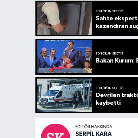
EDITÖRÜN SEÇTIĞI
Sahte eksperti
kazandıran su
EDITÖRÜN SEÇTIĞI
Bakan Kurum: B
EDITÖRÜN SEÇTIĞI
Devrilen trakt
kaybetti
EDITÖR HAKKINDA
SERPİL KARA