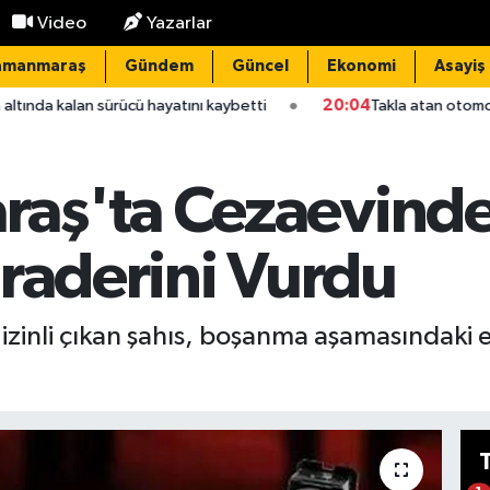
Video
Yazarlar
amanmaraş
Gündem
Güncel
Ekonomi
Asayiş
rücü hayatını kaybetti
20:04
Takla atan otomobil, çelik bariyerle
ş'ta Cezaevinden 
iraderini Vurdu
zinli çıkan şahıs, boşanma aşamasındaki eş