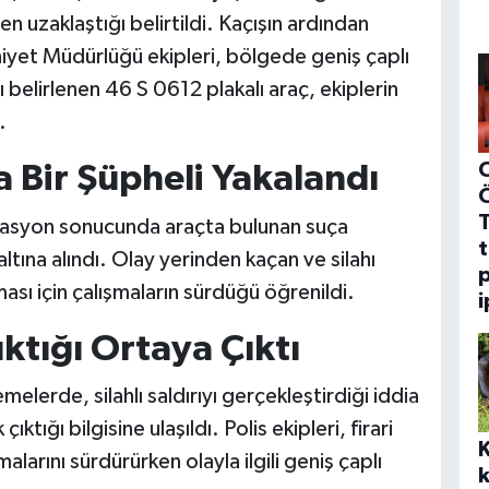
n uzaklaştığı belirtildi. Kaçışın ardından
iyet Müdürlüğü ekipleri, bölgede geniş çaplı
ı belirlenen 46 S 0612 plakalı araç, ekiplerin
.
C
 Bir Şüpheli Yakalandı
erasyon sonucunda araçta bulunan suça
t
ltına alındı. Olay yerinden kaçan ve silahı
p
ması için çalışmaların sürdüğü öğrenildi.
i
ktığı Ortaya Çıktı
lerde, silahlı saldırıyı gerçekleştirdiği iddia
ıktığı bilgisine ulaşıldı. Polis ekipleri, firari
larını sürdürürken olayla ilgili geniş çaplı
k