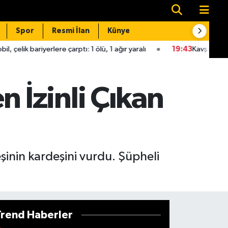
Spor
Resmi İlan
Künye
İletişim
re çarptı: 1 ölü, 1 ağır yaralı
19:43
Kavşakta iki otomobil çarpışt
İzinli Çıkan
inin kardeşini vurdu. Şüpheli
Trend Haberler