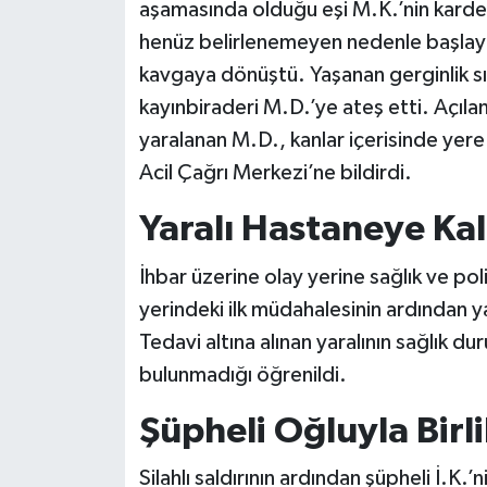
aşamasında olduğu eşi M.K.’nin kardeşi
henüz belirlenemeyen nedenle başlaya
kavgaya dönüştü. Yaşanan gerginlik sı
kayınbiraderi M.D.’ye ateş etti. Açıl
yaralanan M.D., kanlar içerisinde yer
Acil Çağrı Merkezi’ne bildirdi.
Yaralı Hastaneye Kald
İhbar üzerine olay yerine sağlık ve poli
yerindeki ilk müdahalesinin ardından y
Tedavi altına alınan yaralının sağlık du
bulunmadığı öğrenildi.
Şüpheli Oğluyla Birli
Silahlı saldırının ardından şüpheli İ.K.’