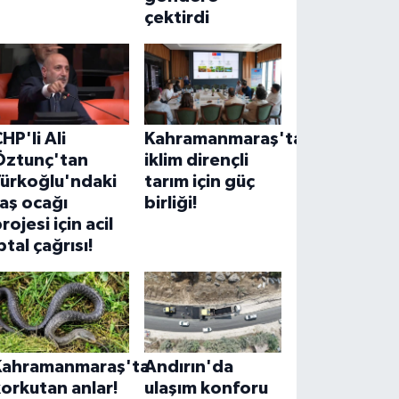
çektirdi
HP'li Ali
Kahramanmaraş'ta
Öztunç'tan
iklim dirençli
Türkoğlu'ndaki
tarım için güç
aş ocağı
birliği!
rojesi için acil
ptal çağrısı!
Kahramanmaraş'ta
Andırın'da
orkutan anlar!
ulaşım konforu