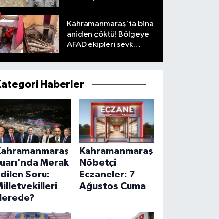
öldü?
Kahramanmaraş'ta bina
aniden çöktü! Bölgeye
AFAD ekipleri sevk
edildi
Kategori Haberler
Kahramanmaraş
Kahramanmaraş
Fuarı'nda Merak
Nöbetçi
dilen Soru:
Eczaneler: 7
illetvekilleri
Ağustos Cuma
Nerede?