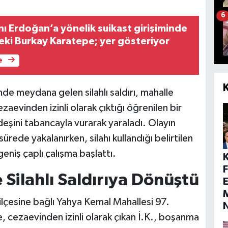
6
 Erdoğan’a yönelik suikast girişiminde
eki Burkay Karatepe; yer gösteriyor
e
de meydana gelen silahlı saldırı, mahalle
zaevinden izinli olarak çıktığı öğrenilen bir
eşini tabancayla vurarak yaraladı. Olayın
ürede yakalanırken, silahı kullandığı belirtilen
 geniş çaplı çalışma başlattı.
 Silahlı Saldırıya Dönüştü
E
M
ilçesine bağlı Yahya Kemal Mahallesi 97.
 cezaevinden izinli olarak çıkan İ.K., boşanma