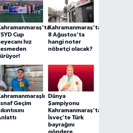
Kahramanmaraş'ta
Kahramanmaraş’ta
TSYD Cup
8 Ağustos’ta
eyecanı hız
hangi noter
kesmeden
nöbetçi olacak?
ürüyor!
Kahramanmaraşlı
Dünya
Esnaf Geçim
Şampiyonu
ıkıntısını
Kahramanmaraş'tan!
nlattı
İsveç'te Türk
bayrağını
göndere