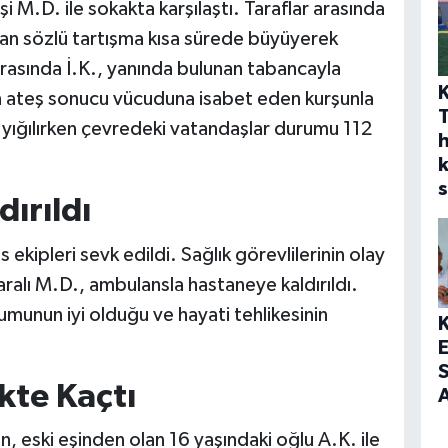
 M.D. ile sokakta karşılaştı. Taraflar arasında
n sözlü tartışma kısa sürede büyüyerek
rasında İ.K., yanında bulunan tabancayla
an ateş sonucu vücuduna isabet eden kurşunla
e yığılırken çevredeki vatandaşlar durumu 112
h
s
ırıldı
s ekipleri sevk edildi. Sağlık görevlilerinin olay
aralı M.D., ambulansla hastaneye kaldırıldı.
rumunun iyi olduğu ve hayati tehlikesinin
S
kte Kaçtı
A
nin, eski eşinden olan 16 yaşındaki oğlu A.K. ile