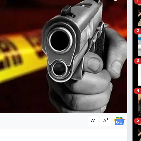
1
2
3
4
-
+
A
A
5