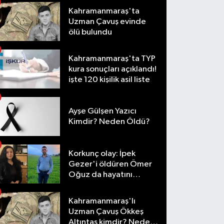
Kahramanmaraş'ta
Uzman Çavuş evinde
ölü bulundu
Kahramanmaraş'ta TYP
kura sonuçları açıklandı!
işte 120 kişilik asil liste
Ayşe Gülşen Yazıcı
Kimdir? Neden Öldü?
Korkunç olay: İpek
Gezer'i öldüren Ömer
Oğuz da hayatını
kaybetti
Kahramanmaraş'lı
Uzman Çavuş Ökkeş
Altıntaş kimdir? Neden