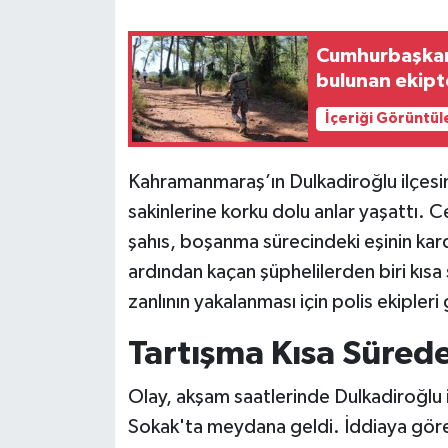
Teknoloji
Cumhurbaşkanı
bulunan ekipt
Yaşam
İçeriği Görüntül
KAHRAMANMARAŞ
Kahramanmaraş’ın Dulkadiroğlu ilçesin
sakinlerine korku dolu anlar yaşattı. Ce
şahıs, boşanma sürecindeki eşinin kard
ardından kaçan şüphelilerden biri kısa s
zanlının yakalanması için polis ekipleri
Tartışma Kısa Sürede
Olay, akşam saatlerinde Dulkadiroğlu 
Sokak'ta meydana geldi. İddiaya göre,