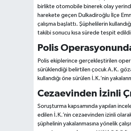
birlikte otomobile binerek olay yerinde
harekete geçen Dulkadiroğlu İlçe Emn
çalışma başlattı. Şüphelilerin kullandığ
takibi sonucu kısa sürede tespit edildi
Polis Operasyonunda
Polis ekiplerince gerçekleştirilen op
sürüklendiği belirtilen çocuk A.K. göza
kullandığı öne sürülen İ.K.’nin yakalan
Cezaevinden İzinli Çı
Soruşturma kapsamında yapılan inceleme
edilen İ.K.’nin cezaevinden izinli olarak ç
şüphelinin yakalanmasına yönelik çalışma