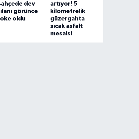
Bahçede dev
artıyor! 5
ılanı görünce
kilometrelik
şoke oldu
güzergahta
sıcak asfalt
mesaisi