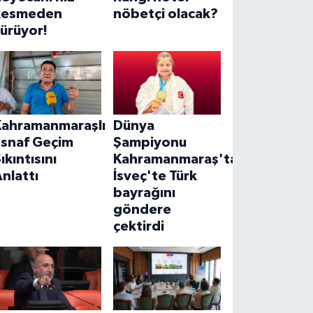
kesmeden
nöbetçi olacak?
ürüyor!
Kahramanmaraşlı
Dünya
Esnaf Geçim
Şampiyonu
ıkıntısını
Kahramanmaraş'tan!
nlattı
İsveç'te Türk
bayrağını
göndere
çektirdi