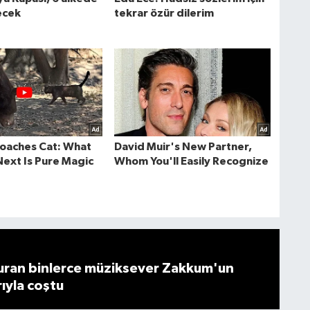
ran binlerce müziksever Zakkum'un
rıyla coştu