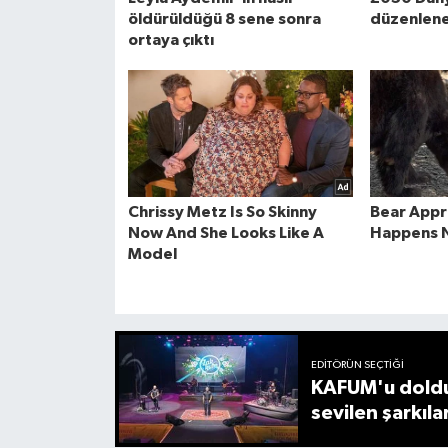
EDITÖRÜN SEÇTIĞI
KAFUM'u doldu
sevilen şarkıla