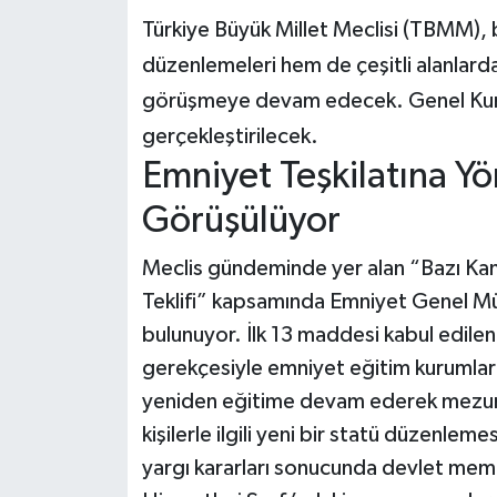
Türkiye Büyük Millet Meclisi (TBMM), b
Teknoloji
düzenlemeleri hem de çeşitli alanlarda 
görüşmeye devam edecek. Genel Kurul
Yaşam
gerçekleştirilecek.
KAHRAMANMARAŞ
Emniyet Teşkilatına Y
Görüşülüyor
Meclis gündeminde yer alan “Bazı Kan
Teklifi” kapsamında Emniyet Genel Mü
bulunuyor. İlk 13 maddesi kabul edilen 
gerekçesiyle emniyet eğitim kurumlarınd
yeniden eğitime devam ederek mezun o
kişilerle ilgili yeni bir statü düzenle
yargı kararları sonucunda devlet memur