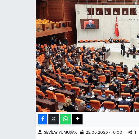
Haberde İnsan
Kültür Sanat
Magazin
Manşet Altı
Manşetler
Resmi İlan
Sağlık
Spor
SEVİLAY YUMUŞAK
22.06.2026 - 10:00
1
SürManşet