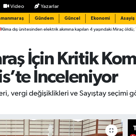
Video
Yazarlar
amanmaraş
Gündem
Güncel
Ekonomi
Asayiş
nden elektrik akımına kapılan 4 yaşındaki Miraç öldü; 1 tutuklama
ş İçin Kritik Kom
is’te İnceleniyor
vergi değişiklikleri ve Sayıştay seçimi g