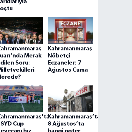
arkılarıyla
coştu
Kahramanmaraş
Kahramanmaraş
Fuarı'nda Merak
Nöbetçi
dilen Soru:
Eczaneler: 7
illetvekilleri
Ağustos Cuma
Nerede?
Kahramanmaraş'ta
Kahramanmaraş’ta
TSYD Cup
8 Ağustos’ta
eyecanı hız
hangi noter