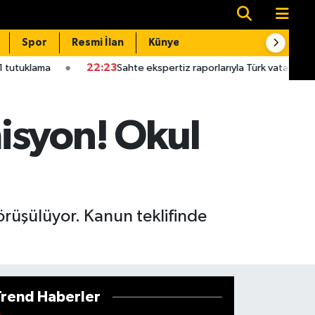
Spor
Resmi İlan
Künye
İletişim
22:23
Sahte ekspertiz raporlarıyla Türk vatandaşlığı kazandıran s
isyon! Okul
örüşülüyor. Kanun teklifinde
Trend Haberler