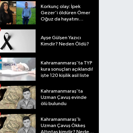
Korkunç olay: İpek
Gezer'i öldüren Ömer
Oğuz da hayatını
kaybetti
Ayşe Gülşen Yazıcı
Kimdir? Neden Öldü?
Kahramanmaraş'ta TYP
kura sonuçları açıklandı!
işte 120 kişilik asil liste
Kahramanmaraş'ta
Uzman Çavuş evinde
ölü bulundu
Kahramanmaraş'lı
Uzman Çavuş Ökkeş
Altıntaş kimdir? Neden