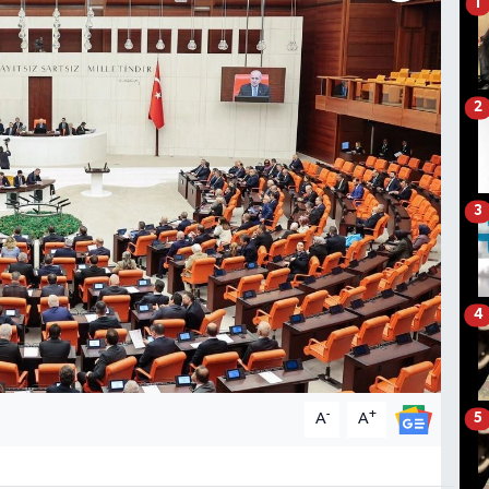
1
2
3
4
-
+
A
A
5