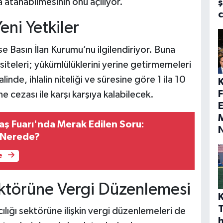
 atanabilmesinin önü açılıyor.
ş
eni Yetkiler
se Basın İlan Kurumu’nu ilgilendiriyor. Buna
iteleri; yükümlülüklerini yerine getirmemeleri
inde, ihlalin niteliği ve süresine göre 1 ila 10
 cezası ile karşı karşıya kalabilecek.
E
M
 Fuarı'nda Merak Edilen Soru:
i Nerede?
e
Sektörüne Vergi Düzenlemesi
ılığı sektörüne ilişkin vergi düzenlemeleri de
h