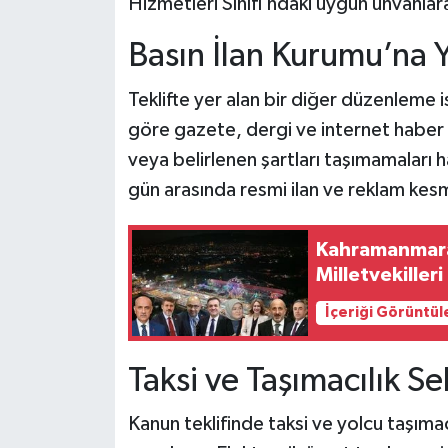
Hizmetleri Sınıfı’ndaki uygun unvanlara
Basın İlan Kurumu’na Y
Teklifte yer alan bir diğer düzenleme i
göre gazete, dergi ve internet haber s
veya belirlenen şartları taşımamaları hal
gün arasında resmi ilan ve reklam kesme
Kahramanmaraş
Milletvekiller
İçeriği Görüntül
Taksi ve Taşımacılık 
Kanun teklifinde taksi ve yolcu taşımac