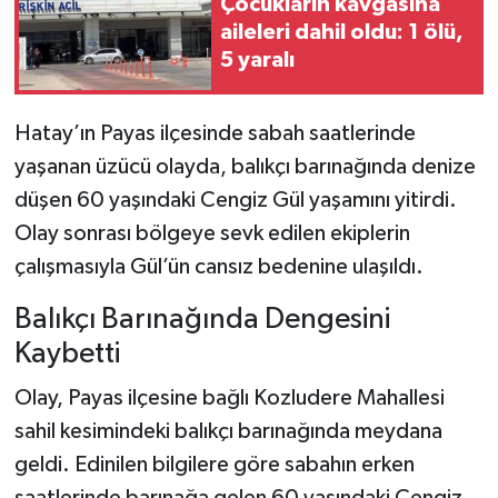
Çocukların kavgasına
aileleri dahil oldu: 1 ölü,
Teknoloji
5 yaralı
Yaşam
Hatay’ın Payas ilçesinde sabah saatlerinde
KAHRAMANMARAŞ
yaşanan üzücü olayda, balıkçı barınağında denize
düşen 60 yaşındaki Cengiz Gül yaşamını yitirdi.
Olay sonrası bölgeye sevk edilen ekiplerin
çalışmasıyla Gül’ün cansız bedenine ulaşıldı.
Balıkçı Barınağında Dengesini
Kaybetti
Olay, Payas ilçesine bağlı Kozludere Mahallesi
sahil kesimindeki balıkçı barınağında meydana
geldi. Edinilen bilgilere göre sabahın erken
saatlerinde barınağa gelen 60 yaşındaki Cengiz