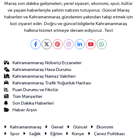
Maraş son dakika gelişmeleri, yerel siyaset, ekonomi, spor, kültür
ve yaşam haberleriyle şehrin nabzını tutuyoruz. Güncel Maraş
haberleri ve Kahramanmaraş gündemini yakından takip etmek için
bizi ziyaret edin. Doğru ve güncel bilgilerle Kahramanmaraş
halkına hizmet etmeye devam ediyoruz. Test
Kahramanmaraş Nöbetçi Eczaneler
Kahramanmaraş Hava Durumu
Kahramanmaraş Namaz Vakitleri
Kahramanmaraş Trafik Yoğunluk Haritası
Puan Durumu ve Fikstür
Tüm Manşetler
Son Dakika Haberleri
Haber Arşivi
Kahramanmaraş
Genel
Güncel
Ekonomi
Spor
Sağlık
Eğitim
Künye
Çerez Politikası