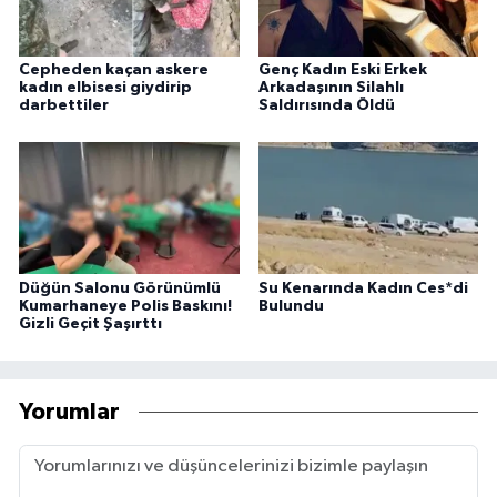
Cepheden kaçan askere
Genç Kadın Eski Erkek
kadın elbisesi giydirip
Arkadaşının Silahlı
darbettiler
Saldırısında Öldü
Düğün Salonu Görünümlü
Su Kenarında Kadın Ces*di
Kumarhaneye Polis Baskını!
Bulundu
Gizli Geçit Şaşırttı
Yorumlar