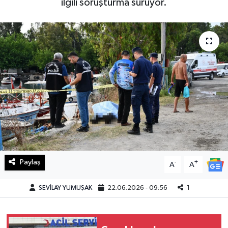
ilgili soruşturma sürüyor.
Haberde İnsan
Kültür Sanat
Magazin
Manşet Altı
Manşetler
Resmi İlan
Paylaş
-
+
A
A
Sağlık
SEVİLAY YUMUŞAK
22.06.2026 - 09:56
1
Spor
SürManşet