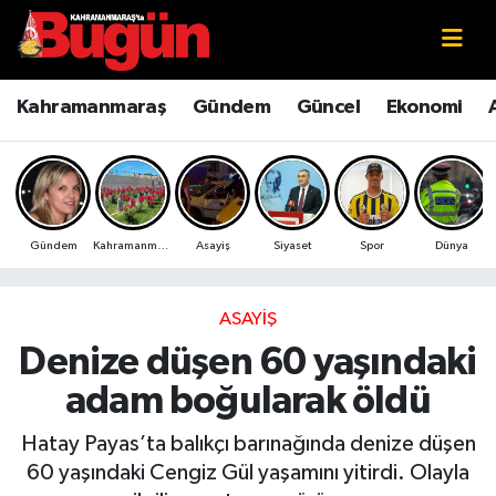
Kahramanmaraş
Kahramanmaraş Nöbetçi Eczaneler
Kahramanmaraş
Gündem
Güncel
Ekonomi
Kahramanmaraş Sokak Röportajları
Kahramanmaraş Hava Durumu
Bilim ve Teknoloji
Kahramanmaraş Namaz Vakitleri
Gündem
Kahramanmaraş
Asayiş
Siyaset
Spor
Dünya
Çevre
Kahramanmaraş Trafik Yoğunluk Haritası
Eğitim
Süper Lig Puan Durumu ve Fikstür
ASAYIŞ
Denize düşen 60 yaşındaki
Ekonomi
Tüm Manşetler
adam boğularak öldü
Genel
Son Dakika Haberleri
Hatay Payas’ta balıkçı barınağında denize düşen
60 yaşındaki Cengiz Gül yaşamını yitirdi. Olayla
Güncel
Haber Arşivi