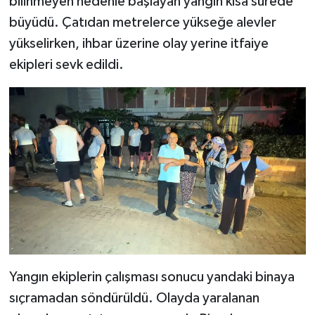
bilinmeyen nedenle başlayan yangın kısa sürede
büyüdü. Çatıdan metrelerce yükseğe alevler
Teknoloji
yükselirken, ihbar üzerine olay yerine itfaiye
ekipleri sevk edildi.
Yaşam
KAHRAMANMARAŞ
Yangın ekiplerin çalışması sonucu yandaki binaya
sıçramadan söndürüldü. Olayda yaralanan