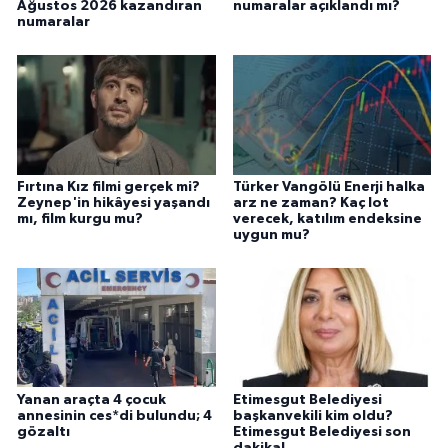
Ağustos 2026 kazandıran
numaralar açıklandı mı?
numaralar
Fırtına Kız filmi gerçek mi?
Türker Vangölü Enerji halka
Zeynep'in hikâyesi yaşandı
arz ne zaman? Kaç lot
mı, film kurgu mu?
verecek, katılım endeksine
uygun mu?
Yanan araçta 4 çocuk
Etimesgut Belediyesi
annesinin ces*di bulundu; 4
başkanvekili kim oldu?
gözaltı
Etimesgut Belediyesi son
dakika!