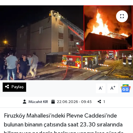
Haberde İnsan
Kültür Sanat
Magazin
Manşet Altı
Manşetler
Resmi İlan
Paylaş
-
+
A
A
Sağlık
Mücahit KIR
22.06.2026 - 09:45
1
Firuzköy Mahallesi’ndeki Plevne Caddesi’nde
Spor
bulunan binanın çatısında saat 23.30 sıralarında
SürManşet