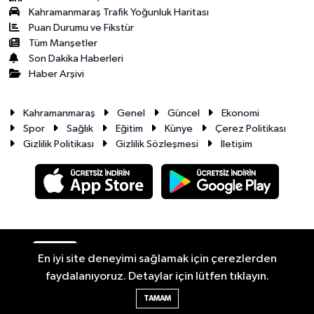
Kahramanmaraş Trafik Yoğunluk Haritası
Puan Durumu ve Fikstür
Tüm Manşetler
Son Dakika Haberleri
Haber Arşivi
Kahramanmaraş
Genel
Güncel
Ekonomi
Spor
Sağlık
Eğitim
Künye
Çerez Politikası
Gizlilik Politikası
Gizlilik Sözleşmesi
İletişim
RSS
Copyright © 2026. Her hakkı saklıdır.
En iyi site deneyimi sağlamak için çerezlerden
faydalanıyoruz. Detaylar için lütfen tıklayın.
Haber Yazılımı:
TE Bilişim
TAMAM