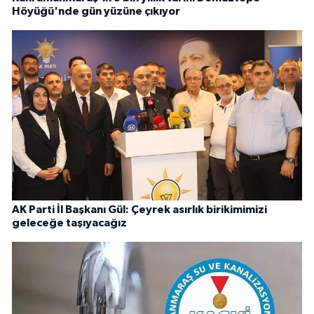
Höyüğü'nde gün yüzüne çıkıyor
AK Parti İl Başkanı Gül: Çeyrek asırlık birikimimizi
geleceğe taşıyacağız