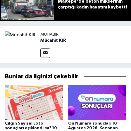
Maltepe'de beton mikserinin
çarptığı kadın hayatını kaybetti
MUHABIR
Mücahit KIR
Bunlar da ilginizi çekebilir
Çılgın Sayısal Loto
On Numara sonuçları 10
sonuçları açıklandı mı? 10
Ağustos 2026: Kazanan