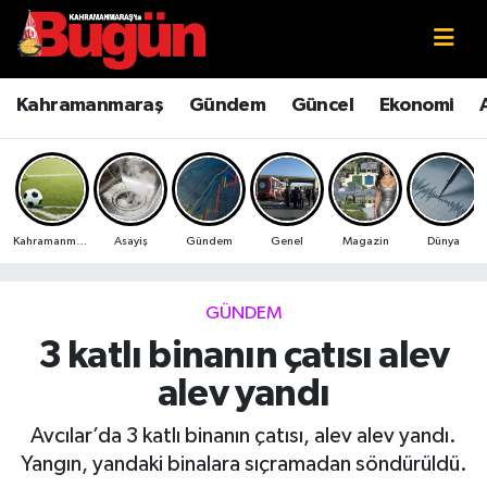
Kahramanmaraş
Kahramanmaraş Nöbetçi Eczaneler
Kahramanmaraş
Gündem
Güncel
Ekonomi
Kahramanmaraş Sokak Röportajları
Kahramanmaraş Hava Durumu
Bilim ve Teknoloji
Kahramanmaraş Namaz Vakitleri
Kahramanmaraş
Asayiş
Gündem
Genel
Magazin
Dünya
Çevre
Kahramanmaraş Trafik Yoğunluk Haritası
Eğitim
Süper Lig Puan Durumu ve Fikstür
GÜNDEM
3 katlı binanın çatısı alev
Ekonomi
Tüm Manşetler
alev yandı
Genel
Son Dakika Haberleri
Avcılar’da 3 katlı binanın çatısı, alev alev yandı.
Yangın, yandaki binalara sıçramadan söndürüldü.
Güncel
Haber Arşivi