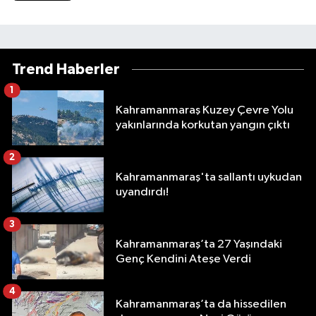
Trend Haberler
1
Kahramanmaraş Kuzey Çevre Yolu
yakınlarında korkutan yangın çıktı
2
Kahramanmaraş'ta sallantı uykudan
uyandırdı!
3
Kahramanmaraş’ta 27 Yaşındaki
Genç Kendini Ateşe Verdi
4
Kahramanmaraş’ta da hissedilen