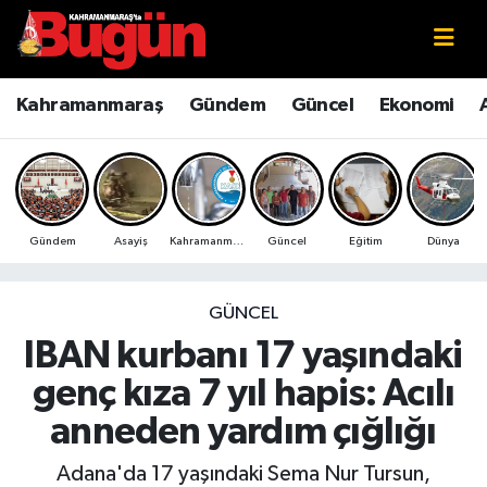
Kahramanmaraş
Kahramanmaraş Nöbetçi Eczaneler
Kahramanmaraş
Gündem
Güncel
Ekonomi
Kahramanmaraş Sokak Röportajları
Kahramanmaraş Hava Durumu
Bilim ve Teknoloji
Kahramanmaraş Namaz Vakitleri
Gündem
Asayiş
Kahramanmaraş
Güncel
Eğitim
Dünya
Çevre
Kahramanmaraş Trafik Yoğunluk Haritası
Eğitim
Süper Lig Puan Durumu ve Fikstür
GÜNCEL
IBAN kurbanı 17 yaşındaki
Ekonomi
Tüm Manşetler
genç kıza 7 yıl hapis: Acılı
Genel
Son Dakika Haberleri
anneden yardım çığlığı
Güncel
Haber Arşivi
Adana'da 17 yaşındaki Sema Nur Tursun,