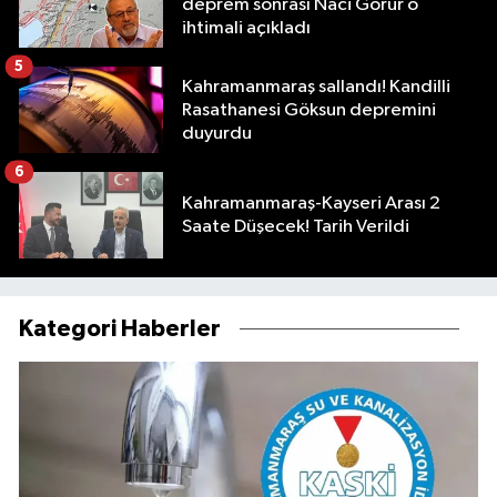
deprem sonrası Naci Görür o
ihtimali açıkladı
5
Kahramanmaraş sallandı! Kandilli
Rasathanesi Göksun depremini
duyurdu
6
Kahramanmaraş-Kayseri Arası 2
Saate Düşecek! Tarih Verildi
Kategori Haberler