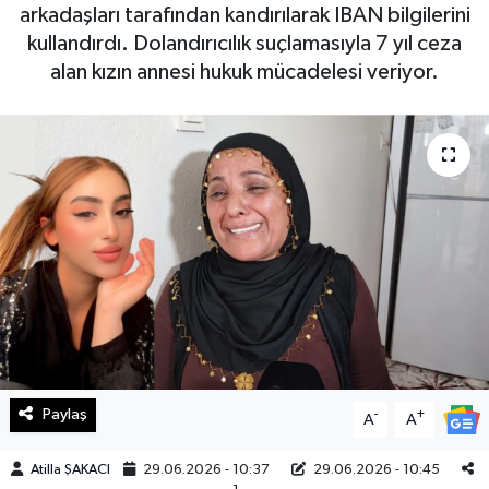
arkadaşları tarafından kandırılarak IBAN bilgilerini
Haberde İnsan
kullandırdı. Dolandırıcılık suçlamasıyla 7 yıl ceza
alan kızın annesi hukuk mücadelesi veriyor.
Kültür Sanat
Magazin
Manşet Altı
Manşetler
Resmi İlan
Sağlık
Paylaş
-
+
A
A
Spor
Atilla ŞAKACI
29.06.2026 - 10:37
29.06.2026 - 10:45
SürManşet