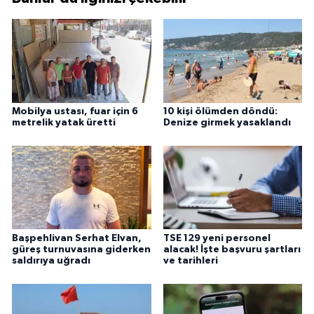
Mobilya ustası, fuar için 6
10 kişi ölümden döndü:
metrelik yatak üretti
Denize girmek yasaklandı
Başpehlivan Serhat Elvan,
TSE 129 yeni personel
güreş turnuvasına giderken
alacak! İşte başvuru şartları
saldırıya uğradı
ve tarihleri