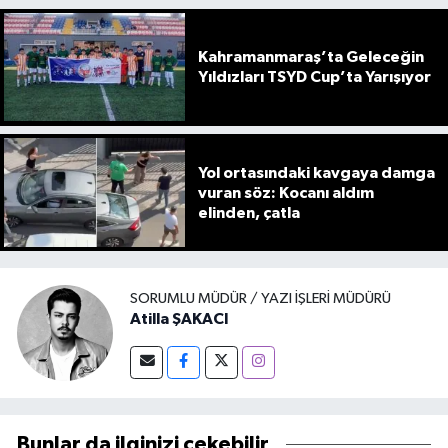
Kahramanmaraş’ta Geleceğin
Yıldızları TSYD Cup’ta Yarışıyor
Yol ortasındaki kavgaya damga
vuran söz: Kocanı aldım
elinden, çatla
SORUMLU MÜDÜR / YAZI İŞLERI MÜDÜRÜ
Atilla ŞAKACI
Bunlar da ilginizi çekebilir