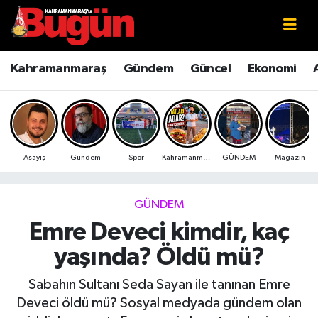
Kahramanmaraş
Kahramanmaraş Nöbetçi Eczaneler
Kahramanmaraş
Gündem
Güncel
Ekonomi
Kahramanmaraş Sokak Röportajları
Kahramanmaraş Hava Durumu
Bilim ve Teknoloji
Kahramanmaraş Namaz Vakitleri
Asayiş
Gündem
Spor
Kahramanmaraş
GÜNDEM
Magazin
Çevre
Kahramanmaraş Trafik Yoğunluk Haritası
Eğitim
Süper Lig Puan Durumu ve Fikstür
GÜNDEM
Emre Deveci kimdir, kaç
Ekonomi
Tüm Manşetler
yaşında? Öldü mü?
Genel
Son Dakika Haberleri
Sabahın Sultanı Seda Sayan ile tanınan Emre
Deveci öldü mü? Sosyal medyada gündem olan
Güncel
Haber Arşivi