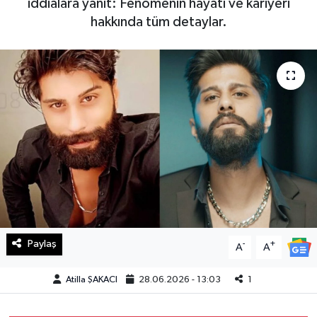
iddialara yanıt: Fenomenin hayatı ve kariyeri
hakkında tüm detaylar.
Haberde İnsan
Kültür Sanat
Magazin
Manşet Altı
Manşetler
Resmi İlan
Sağlık
Paylaş
-
+
A
A
Spor
Atilla ŞAKACI
28.06.2026 - 13:03
1
SürManşet