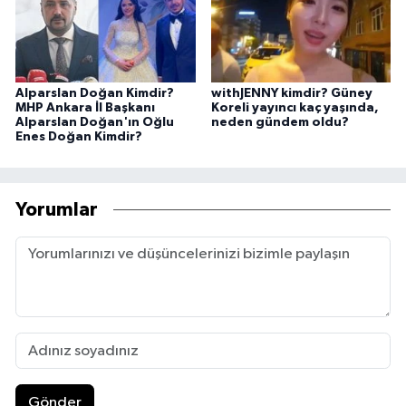
Alparslan Doğan Kimdir?
withJENNY kimdir? Güney
MHP Ankara İl Başkanı
Koreli yayıncı kaç yaşında,
Alparslan Doğan'ın Oğlu
neden gündem oldu?
Enes Doğan Kimdir?
Yorumlar
Gönder