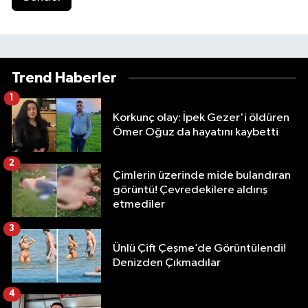
Trend Haberler
1
Korkunç olay: İpek Gezer'i öldüren
Ömer Oğuz da hayatını kaybetti
2
Çimlerin üzerinde mide bulandıran
görüntü! Çevredekilere aldırış
etmediler
3
Ünlü Çift Çeşme’de Görüntülendi!
Denizden Çıkmadılar
4