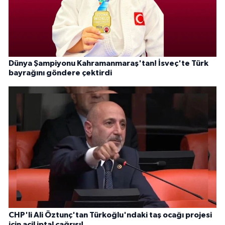
Dünya Şampiyonu Kahramanmaraş'tan! İsveç'te Türk
bayrağını göndere çektirdi
CHP'li Ali Öztunç'tan Türkoğlu'ndaki taş ocağı projesi
için acil iptal çağrısı!