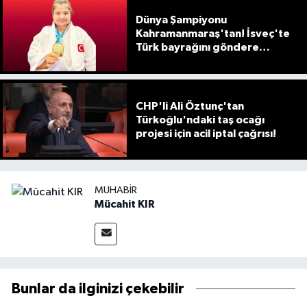
Dünya Şampiyonu
Kahramanmaraş'tan! İsveç'te
Türk bayrağını göndere
çektirdi
CHP'li Ali Öztunç'tan
Türkoğlu'ndaki taş ocağı
projesi için acil iptal çağrısı!
MUHABIR
Mücahit KIR
Bunlar da ilginizi çekebilir