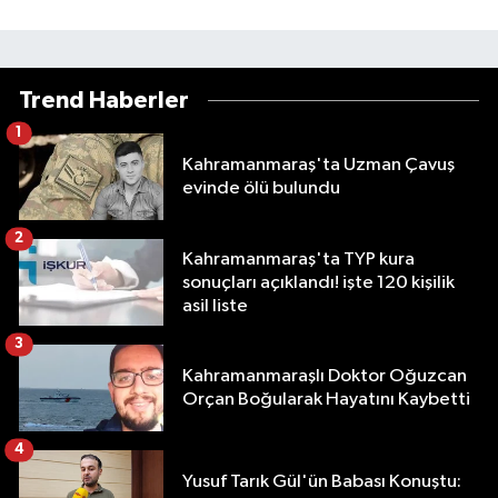
Trend Haberler
1
Kahramanmaraş'ta Uzman Çavuş
evinde ölü bulundu
2
Kahramanmaraş'ta TYP kura
sonuçları açıklandı! işte 120 kişilik
asil liste
3
Kahramanmaraşlı Doktor Oğuzcan
Orçan Boğularak Hayatını Kaybetti
4
Yusuf Tarık Gül'ün Babası Konuştu: