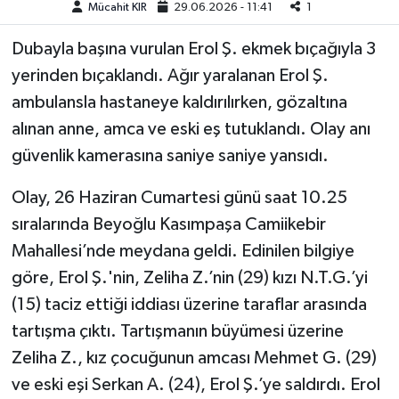
Mücahit KIR
29.06.2026 - 11:41
1
Teknoloji
Dubayla başına vurulan Erol Ş. ekmek bıçağıyla 3
yerinden bıçaklandı. Ağır yaralanan Erol Ş.
Yaşam
ambulansla hastaneye kaldırılırken, gözaltına
alınan anne, amca ve eski eş tutuklandı. Olay anı
KAHRAMANMARAŞ
güvenlik kamerasına saniye saniye yansıdı.
Olay, 26 Haziran Cumartesi günü saat 10.25
sıralarında Beyoğlu Kasımpaşa Camiikebir
Mahallesi’nde meydana geldi. Edinilen bilgiye
göre, Erol Ş.'nin, Zeliha Z.’nin (29) kızı N.T.G.’yi
(15) taciz ettiği iddiası üzerine taraflar arasında
tartışma çıktı. Tartışmanın büyümesi üzerine
Zeliha Z., kız çocuğunun amcası Mehmet G. (29)
ve eski eşi Serkan A. (24), Erol Ş.’ye saldırdı. Erol