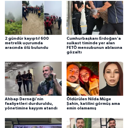
2 gündür kayıptı! 600
Cumhurbaşkanı Erdoğan'a
metrelik uçurumda
suikast timinde yer alan
aracında ölü bulundu
FETÖ mensubunun ablasına
gözaltı
Ahbap Derneği'nin
Öldürülen Nilda Müge
faaliyetleri durduruldu,
Şahin, katilini görmüş ama
yönetimine kayyım atandı
emin olamamış