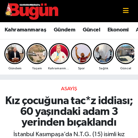
Kahramanmaraş
Kahramanmaraş Nöbetçi Eczaneler
Kahramanmaraş
Gündem
Güncel
Ekonomi
Kahramanmaraş Sokak Röportajları
Kahramanmaraş Hava Durumu
Bilim ve Teknoloji
Kahramanmaraş Namaz Vakitleri
Gündem
Yaşam
Kahramanmaraş
Spor
Sağlık
Güncel
Çevre
Kahramanmaraş Trafik Yoğunluk Haritası
Eğitim
Süper Lig Puan Durumu ve Fikstür
ASAYIŞ
Kız çocuğuna tac*z iddiası;
Ekonomi
Tüm Manşetler
60 yaşındaki adam 3
Genel
Son Dakika Haberleri
yerinden bıçaklandı
Güncel
Haber Arşivi
İstanbul Kasımpaşa’da N.T.G. (15) isimli kız