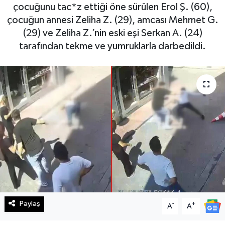
çocuğunu tac*z ettiği öne sürülen Erol Ş. (60),
Haberde İnsan
çocuğun annesi Zeliha Z. (29), amcası Mehmet G.
(29) ve Zeliha Z.’nin eski eşi Serkan A. (24)
Kültür Sanat
tarafından tekme ve yumruklarla darbedildi.
Magazin
Manşet Altı
Manşetler
Resmi İlan
Sağlık
Spor
Paylaş
-
+
A
A
SürManşet