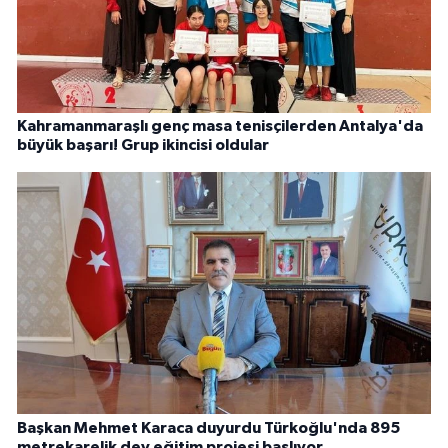
Kahramanmaraşlı genç masa tenisçilerden Antalya'da
büyük başarı! Grup ikincisi oldular
Başkan Mehmet Karaca duyurdu Türkoğlu'nda 895
metrekarelik dev eğitim projesi başlıyor