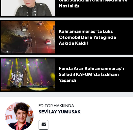
Ünlü Şarkıcının Ölüm Nedeni ve
Hastalığı
Kahramanmaraş’ta Lüks
Otomobil Dere Yatağında
Askıda Kaldı!
Funda Arar Kahramanmaraş’ı
Salladı! KAFUM’da İzdiham
Yaşandı
EDITÖR HAKKINDA
SEVİLAY YUMUŞAK