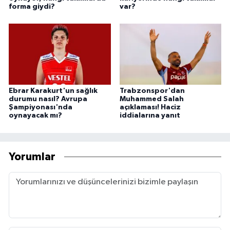
forma giydi?
var?
Ebrar Karakurt'un sağlık
Trabzonspor'dan
durumu nasıl? Avrupa
Muhammed Salah
Şampiyonası'nda
açıklaması! Haciz
oynayacak mı?
iddialarına yanıt
Yorumlar