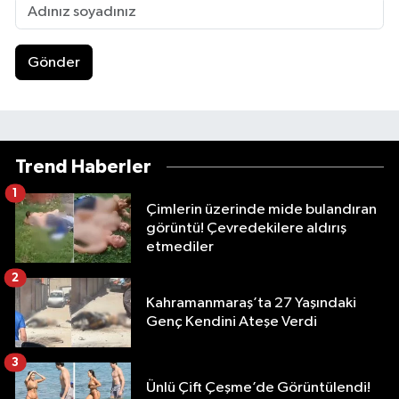
Gönder
Trend Haberler
1
Çimlerin üzerinde mide bulandıran
görüntü! Çevredekilere aldırış
etmediler
2
Kahramanmaraş’ta 27 Yaşındaki
Genç Kendini Ateşe Verdi
3
Ünlü Çift Çeşme’de Görüntülendi!