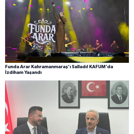
Funda Arar Kahramanmaraş’ı Salladı! KAFUM’da
İzdiham Yaşandı