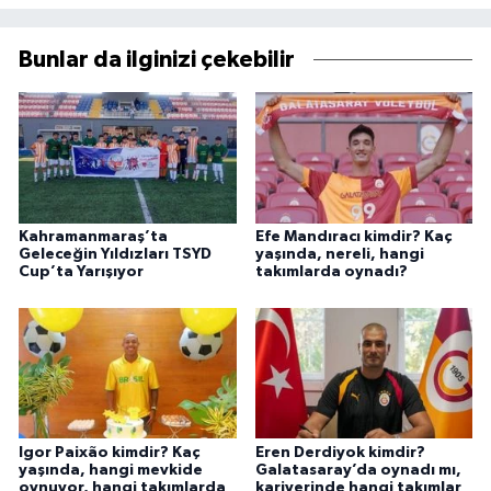
Bunlar da ilginizi çekebilir
Kahramanmaraş’ta
Efe Mandıracı kimdir? Kaç
Geleceğin Yıldızları TSYD
yaşında, nereli, hangi
Cup’ta Yarışıyor
takımlarda oynadı?
Igor Paixão kimdir? Kaç
Eren Derdiyok kimdir?
yaşında, hangi mevkide
Galatasaray’da oynadı mı,
oynuyor, hangi takımlarda
kariyerinde hangi takımlar