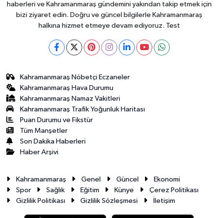
haberleri ve Kahramanmaraş gündemini yakından takip etmek için
bizi ziyaret edin. Doğru ve güncel bilgilerle Kahramanmaraş
halkına hizmet etmeye devam ediyoruz. Test
Kahramanmaraş Nöbetçi Eczaneler
Kahramanmaraş Hava Durumu
Kahramanmaraş Namaz Vakitleri
Kahramanmaraş Trafik Yoğunluk Haritası
Puan Durumu ve Fikstür
Tüm Manşetler
Son Dakika Haberleri
Haber Arşivi
Kahramanmaraş
Genel
Güncel
Ekonomi
Spor
Sağlık
Eğitim
Künye
Çerez Politikası
Gizlilik Politikası
Gizlilik Sözleşmesi
İletişim