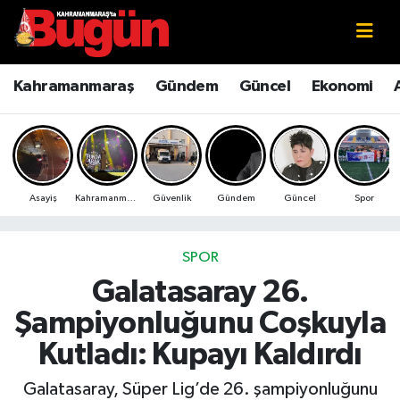
Kahramanmaraş
Kahramanmaraş Nöbetçi Eczaneler
Kahramanmaraş
Gündem
Güncel
Ekonomi
Kahramanmaraş Sokak Röportajları
Kahramanmaraş Hava Durumu
Bilim ve Teknoloji
Kahramanmaraş Namaz Vakitleri
Asayiş
Kahramanmaraş
Güvenlik
Gündem
Güncel
Spor
Çevre
Kahramanmaraş Trafik Yoğunluk Haritası
Eğitim
Süper Lig Puan Durumu ve Fikstür
SPOR
Galatasaray 26.
Ekonomi
Tüm Manşetler
Şampiyonluğunu Coşkuyla
Genel
Son Dakika Haberleri
Kutladı: Kupayı Kaldırdı
Güncel
Haber Arşivi
Galatasaray, Süper Lig’de 26. şampiyonluğunu