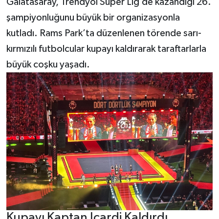
Galatasaray, Trendyol Süper Lig’de kazandığı 26.
şampiyonluğunu büyük bir organizasyonla
Teknoloji
kutladı. Rams Park’ta düzenlenen törende sarı-
Yaşam
kırmızılı futbolcular kupayı kaldırarak taraftarlarla
büyük coşku yaşadı.
KAHRAMANMARAŞ
Kupayı Kaptan Icardi Kaldırdı