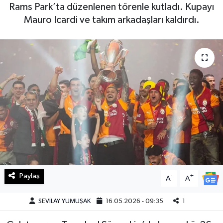
Rams Park’ta düzenlenen törenle kutladı. Kupayı
Haberde İnsan
Mauro Icardi ve takım arkadaşları kaldırdı.
Kültür Sanat
Magazin
Manşet Altı
Manşetler
Resmi İlan
Sağlık
Paylaş
-
+
A
A
Spor
SEVİLAY YUMUŞAK
16.05.2026 - 09:35
1
SürManşet