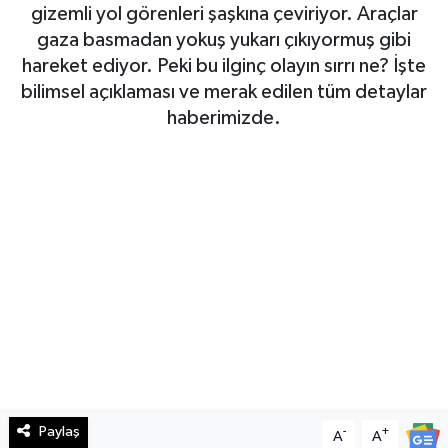
gizemli yol görenleri şaşkına çeviriyor. Araçlar
Haberde İnsan
gaza basmadan yokuş yukarı çıkıyormuş gibi
hareket ediyor. Peki bu ilginç olayın sırrı ne? İşte
Kültür Sanat
bilimsel açıklaması ve merak edilen tüm detaylar
haberimizde.
Magazin
Manşet Altı
Manşetler
Resmi İlan
Sağlık
Spor
Paylaş
-
+
A
A
SürManşet