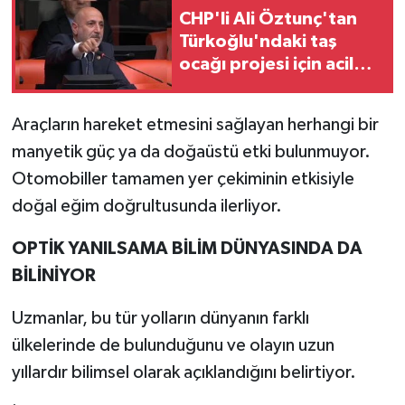
CHP'li Ali Öztunç'tan
Türkoğlu'ndaki taş
ocağı projesi için acil
iptal çağrısı!
Araçların hareket etmesini sağlayan herhangi bir
manyetik güç ya da doğaüstü etki bulunmuyor.
Otomobiller tamamen yer çekiminin etkisiyle
doğal eğim doğrultusunda ilerliyor.
OPTİK YANILSAMA BİLİM DÜNYASINDA DA
BİLİNİYOR
Uzmanlar, bu tür yolların dünyanın farklı
ülkelerinde de bulunduğunu ve olayın uzun
yıllardır bilimsel olarak açıklandığını belirtiyor.