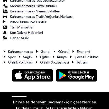
Kahramanmaraş Nöbetçi Eczaneler
Kahramanmaraş Hava Durumu
Kahramanmaraş Namaz Vakitleri
Kahramanmaraş Trafik Yoğunluk Haritası
Puan Durumu ve Fikstür
Tüm Manşetler
Son Dakika Haberleri
Haber Arşivi
Kahramanmaraş
Genel
Güncel
Ekonomi
Spor
Sağlık
Eğitim
Künye
Çerez Politikası
Gizlilik Politikası
Gizlilik Sözleşmesi
İletişim
RSS
Copyright © 2026. Her hakkı saklıdır.
En iyi site deneyimi sağlamak için çerezlerden
faydalanıyoruz. Detaylar için lütfen tıklayın.