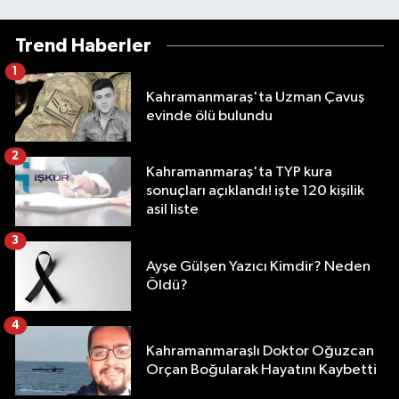
Trend Haberler
1
Kahramanmaraş'ta Uzman Çavuş
evinde ölü bulundu
2
Kahramanmaraş'ta TYP kura
sonuçları açıklandı! işte 120 kişilik
asil liste
3
Ayşe Gülşen Yazıcı Kimdir? Neden
Öldü?
4
Kahramanmaraşlı Doktor Oğuzcan
Orçan Boğularak Hayatını Kaybetti