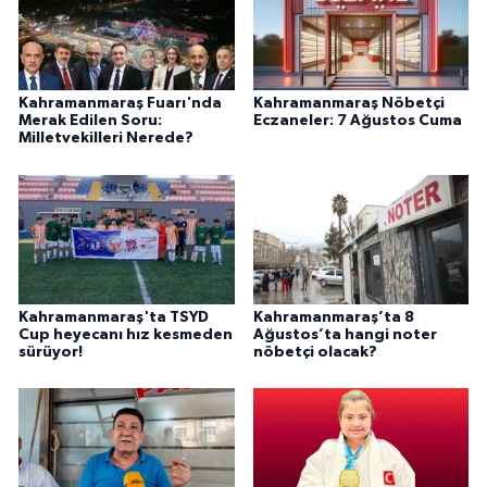
Kahramanmaraş Fuarı'nda
Kahramanmaraş Nöbetçi
Merak Edilen Soru:
Eczaneler: 7 Ağustos Cuma
Milletvekilleri Nerede?
Kahramanmaraş'ta TSYD
Kahramanmaraş’ta 8
Cup heyecanı hız kesmeden
Ağustos’ta hangi noter
sürüyor!
nöbetçi olacak?