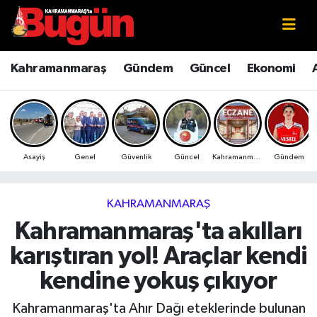
Kahramanmaraş
Kahramanmaraş Nöbetçi Eczaneler
Kahramanmaraş
Gündem
Güncel
Ekonomi
Kahramanmaraş Sokak Röportajları
Kahramanmaraş Hava Durumu
Bilim ve Teknoloji
Kahramanmaraş Namaz Vakitleri
Asayiş
Genel
Güvenlik
Güncel
Kahramanmaraş
Gündem
Çevre
Kahramanmaraş Trafik Yoğunluk Haritası
Eğitim
Süper Lig Puan Durumu ve Fikstür
KAHRAMANMARAŞ
Kahramanmaraş'ta akılları
Ekonomi
Tüm Manşetler
karıştıran yol! Araçlar kendi
Genel
Son Dakika Haberleri
kendine yokuş çıkıyor
Güncel
Haber Arşivi
Kahramanmaraş'ta Ahır Dağı eteklerinde bulunan