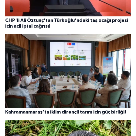
CHP'li Ali Öztunç'tan Türkoğlu'ndaki taş ocağı projesi
için acil iptal çağrısı!
Kahramanmaraş'ta iklim dirençli tarım için güç birliği!