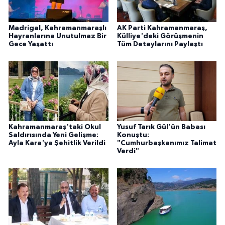
Madrigal, Kahramanmaraşlı
AK Parti Kahramanmaraş,
Hayranlarına Unutulmaz Bir
Külliye'deki Görüşmenin
Gece Yaşattı
Tüm Detaylarını Paylaştı
Kahramanmaraş'taki Okul
Yusuf Tarık Gül'ün Babası
Saldırısında Yeni Gelişme:
Konuştu:
Ayla Kara'ya Şehitlik Verildi
"Cumhurbaşkanımız Talimat
Verdi"