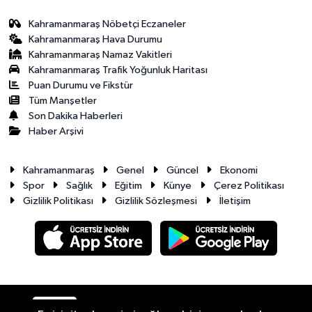
Kahramanmaraş Nöbetçi Eczaneler
Kahramanmaraş Hava Durumu
Kahramanmaraş Namaz Vakitleri
Kahramanmaraş Trafik Yoğunluk Haritası
Puan Durumu ve Fikstür
Tüm Manşetler
Son Dakika Haberleri
Haber Arşivi
Kahramanmaraş
Genel
Güncel
Ekonomi
Spor
Sağlık
Eğitim
Künye
Çerez Politikası
Gizlilik Politikası
Gizlilik Sözleşmesi
İletişim
RSS
Copyright © 2026. Her hakkı saklıdır.