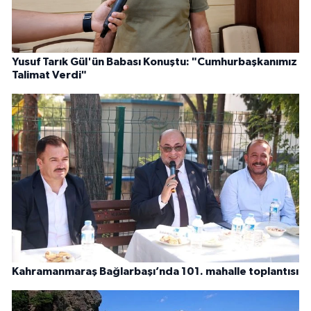
Yusuf Tarık Gül'ün Babası Konuştu: "Cumhurbaşkanımız
Talimat Verdi"
Kahramanmaraş Bağlarbaşı’nda 101. mahalle toplantısı