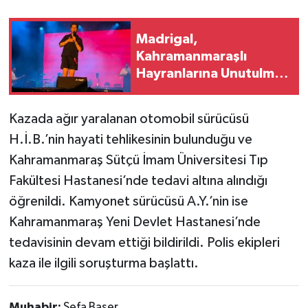
Madrigal,
Kahramanmaraşlı
Hayranlarına Unutulmaz
Bir Gece Yaşattı
Kazada ağır yaralanan otomobil sürücüsü
H.İ.B.’nin hayati tehlikesinin bulunduğu ve
Kahramanmaraş Sütçü İmam Üniversitesi Tıp
Fakültesi Hastanesi’nde tedavi altına alındığı
öğrenildi. Kamyonet sürücüsü A.Y.’nin ise
Kahramanmaraş Yeni Devlet Hastanesi’nde
tedavisinin devam ettiği bildirildi. Polis ekipleri
kaza ile ilgili soruşturma başlattı.
Muhabir:
Sefa Başer