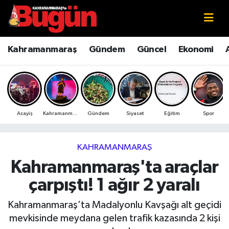
Kahramanmaraş
Kahramanmaraş Nöbetçi Eczaneler
Kahramanmaraş
Gündem
Güncel
Ekonomi
Kahramanmaraş Sokak Röportajları
Kahramanmaraş Hava Durumu
Bilim ve Teknoloji
Kahramanmaraş Namaz Vakitleri
Asayiş
Kahramanmaraş
Gündem
Siyaset
Eğitim
Spor
Çevre
Kahramanmaraş Trafik Yoğunluk Haritası
Eğitim
Süper Lig Puan Durumu ve Fikstür
KAHRAMANMARAŞ
Kahramanmaraş'ta araçlar
Ekonomi
Tüm Manşetler
çarpıştı! 1 ağır 2 yaralı
Genel
Son Dakika Haberleri
Kahramanmaraş’ta Madalyonlu Kavşağı alt geçidi
mevkisinde meydana gelen trafik kazasında 2 kişi
Güncel
Haber Arşivi