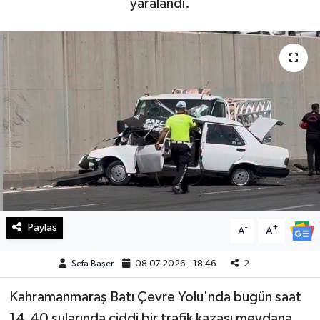
yaralandı.
Haberde İnsan
Kültür Sanat
Magazin
Manşet Altı
Manşetler
Resmi İlan
Paylaş
-
+
A
A
Sağlık
Sefa Başer
08.07.2026 - 18:46
2
Spor
Kahramanmaraş Batı Çevre Yolu'nda bugün saat
SürManşet
14.40 sularında ciddi bir trafik kazası meydana