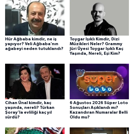
Hür Ağbaba kimdir, ne iş
Toygar Işıklı Kimdir, Dizi
yapıyor? Veli Ağbaba’nın
Müzikleri Neler? Grammy
ağabeyi neden tutuklandı?
Jüri Üyesi Toygar Işıklı Kaç
Yaşında, Nereli, Eşi Kim?
Cihan Ünal kimdir, kaç
6 Ağustos 2026 Süper Loto
yaşında, nereli? Türkan
Sonuçları Açıklandı mı?
Şoray’la evliliği kaç yıl
Kazandıran Numaralar Belli
sürdü?
Oldu mu?