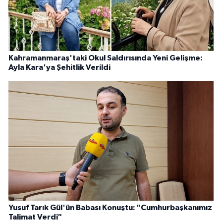
Kahramanmaraş'taki Okul Saldırısında Yeni Gelişme:
Ayla Kara'ya Şehitlik Verildi
Yusuf Tarık Gül'ün Babası Konuştu: "Cumhurbaşkanımız
Talimat Verdi"