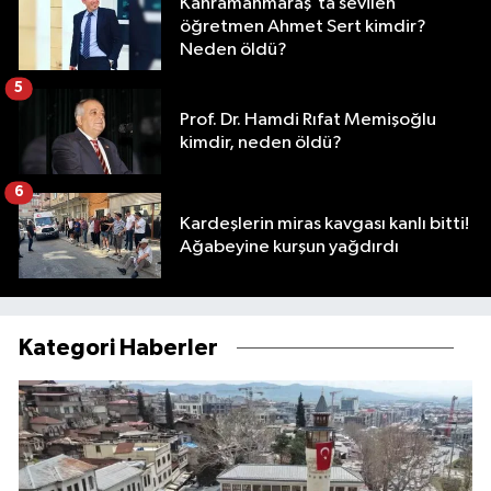
Kahramanmaraş'ta sevilen
öğretmen Ahmet Sert kimdir?
Neden öldü?
5
Prof. Dr. Hamdi Rıfat Memişoğlu
kimdir, neden öldü?
6
Kardeşlerin miras kavgası kanlı bitti!
Ağabeyine kurşun yağdırdı
Kategori Haberler