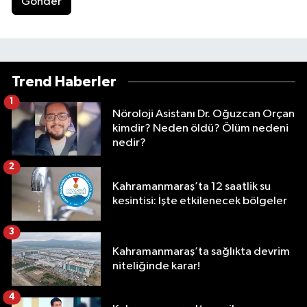
Gönder
Trend Haberler
1
Nöroloji Asistanı Dr. Oğuzcan Orçan
kimdir? Neden öldü? Ölüm nedeni
nedir?
2
Kahramanmaraş’ta 12 saatlik su
kesintisi: İşte etkilenecek bölgeler
3
Kahramanmaraş’ta sağlıkta devrim
niteliğinde karar!
4