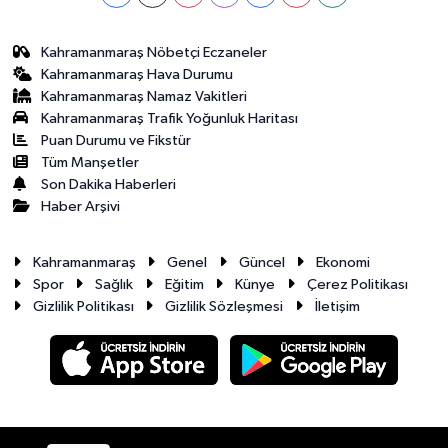
Kahramanmaraş Nöbetçi Eczaneler
Kahramanmaraş Hava Durumu
Kahramanmaraş Namaz Vakitleri
Kahramanmaraş Trafik Yoğunluk Haritası
Puan Durumu ve Fikstür
Tüm Manşetler
Son Dakika Haberleri
Haber Arşivi
Kahramanmaraş
Genel
Güncel
Ekonomi
Spor
Sağlık
Eğitim
Künye
Çerez Politikası
Gizlilik Politikası
Gizlilik Sözleşmesi
İletişim