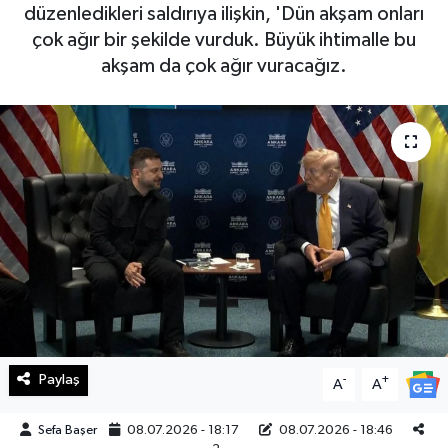
düzenledikleri saldırıya ilişkin, 'Dün akşam onları
Haberde İnsan
çok ağır bir şekilde vurduk. Büyük ihtimalle bu
akşam da çok ağır vuracağız.
Kültür Sanat
Magazin
Manşet Altı
Manşetler
Resmi İlan
Sağlık
Paylaş
-
+
A
A
Spor
Sefa Başer
08.07.2026 - 18:17
08.07.2026 - 18:46
SürManşet