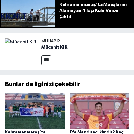
Kahramanmaraş’ta Maaşlarını
Alamayan 4 İşçi Kule Vince
Çıktı!
MUHABIR
Mücahit KIR
Bunlar da ilginizi çekebilir
Kahramanmaraş’ta
Efe Mandıracı kimdir? Kaç