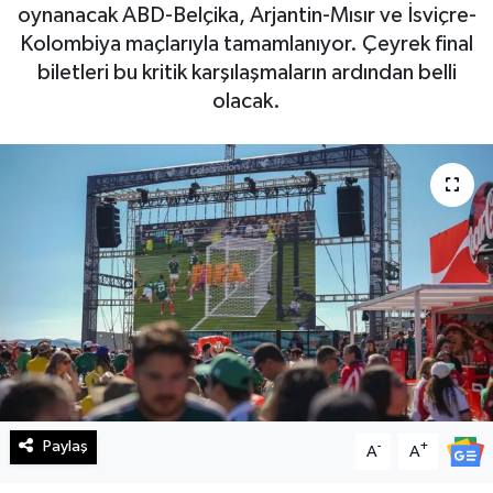
oynanacak ABD-Belçika, Arjantin-Mısır ve İsviçre-
Haberde İnsan
Kolombiya maçlarıyla tamamlanıyor. Çeyrek final
biletleri bu kritik karşılaşmaların ardından belli
Kültür Sanat
olacak.
Magazin
Manşet Altı
Manşetler
Resmi İlan
Sağlık
Spor
Paylaş
-
+
A
A
SürManşet