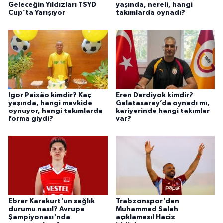
Geleceğin Yıldızları TSYD
yaşında, nereli, hangi
Cup’ta Yarışıyor
takımlarda oynadı?
Igor Paixão kimdir? Kaç
Eren Derdiyok kimdir?
yaşında, hangi mevkide
Galatasaray’da oynadı mı,
oynuyor, hangi takımlarda
kariyerinde hangi takımlar
forma giydi?
var?
Ebrar Karakurt'un sağlık
Trabzonspor'dan
durumu nasıl? Avrupa
Muhammed Salah
Şampiyonası'nda
açıklaması! Haciz