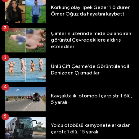
Korkunç olay: İpek Gezer'i öldüren
Ömer Oğuz da hayatını kaybetti
2
Çimlerin üzerinde mide bulandıran
görüntü! Çevredekilere aldırış
etmediler
3
Ünlü Çift Çeşme’de Görüntülendi!
Denizden Çıkmadılar
4
Kavşakta iki otomobil çarpıştı: 1 ölü,
5 yaralı
5
Yolcu otobüsü kamyonete arkadan
çarptı: 1 ölü, 15 yaralı