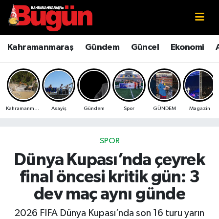
Kahramanmaraş
Kahramanmaraş Nöbetçi Eczaneler
Kahramanmaraş
Gündem
Güncel
Ekonomi
Kahramanmaraş Sokak Röportajları
Kahramanmaraş Hava Durumu
Bilim ve Teknoloji
Kahramanmaraş Namaz Vakitleri
Kahramanmaraş
Asayiş
Gündem
Spor
GÜNDEM
Magazin
Çevre
Kahramanmaraş Trafik Yoğunluk Haritası
Eğitim
Süper Lig Puan Durumu ve Fikstür
SPOR
Dünya Kupası’nda çeyrek
Ekonomi
Tüm Manşetler
final öncesi kritik gün: 3
Genel
Son Dakika Haberleri
dev maç aynı günde
Güncel
Haber Arşivi
2026 FIFA Dünya Kupası’nda son 16 turu yarın