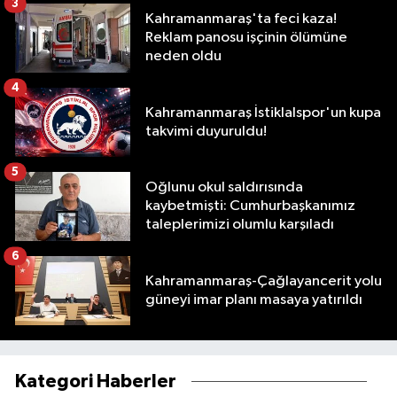
3
Kahramanmaraş'ta feci kaza!
Reklam panosu işçinin ölümüne
neden oldu
4
Kahramanmaraş İstiklalspor'un kupa
takvimi duyuruldu!
5
Oğlunu okul saldırısında
kaybetmişti: Cumhurbaşkanımız
taleplerimizi olumlu karşıladı
6
Kahramanmaraş-Çağlayancerit yolu
güneyi imar planı masaya yatırıldı
Kategori Haberler