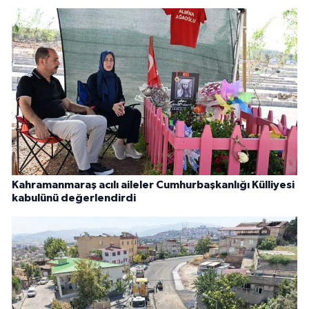
Kahramanmaraş acılı aileler Cumhurbaşkanlığı Külliyesi
kabulünü değerlendirdi