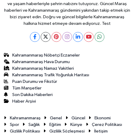
ve yaşam haberleriyle şehrin nabzını tutuyoruz. Güncel Maraş
haberleri ve Kahramanmaraş gündemini yakından takip etmek için
bizi ziyaret edin. Doğru ve güncel bilgilerle Kahramanmaraş
halkına hizmet etmeye devam ediyoruz. Test
Kahramanmaraş Nöbetçi Eczaneler
Kahramanmaraş Hava Durumu
Kahramanmaraş Namaz Vakitleri
Kahramanmaraş Trafik Yoğunluk Haritası
Puan Durumu ve Fikstür
Tüm Manşetler
Son Dakika Haberleri
Haber Arşivi
Kahramanmaraş
Genel
Güncel
Ekonomi
Spor
Sağlık
Eğitim
Künye
Çerez Politikası
Gizlilik Politikası
Gizlilik Sözleşmesi
İletişim