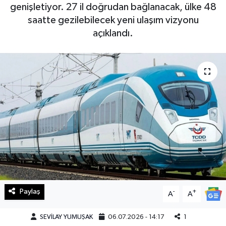
genişletiyor. 27 il doğrudan bağlanacak, ülke 48
Haberde İnsan
saatte gezilebilecek yeni ulaşım vizyonu
açıklandı.
Kültür Sanat
Magazin
Manşet Altı
Manşetler
Resmi İlan
Sağlık
Paylaş
-
+
A
A
Spor
SEVİLAY YUMUŞAK
06.07.2026 - 14:17
1
SürManşet