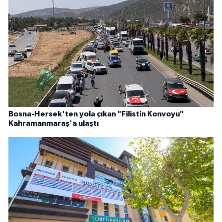
Bosna-Hersek'ten yola çıkan "Filistin Konvoyu"
Kahramanmaraş'a ulaştı