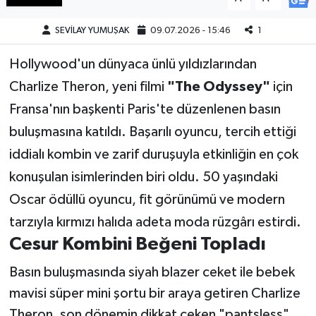
SEVİLAY YUMUŞAK
09.07.2026 - 15:46
1
Teknoloji
Hollywood'un dünyaca ünlü yıldızlarından
Yaşam
Charlize Theron, yeni filmi
"The Odyssey"
için
KAHRAMANMARAŞ
Fransa'nın başkenti Paris'te düzenlenen basın
buluşmasına katıldı. Başarılı oyuncu, tercih ettiği
iddialı kombin ve zarif duruşuyla etkinliğin en çok
konuşulan isimlerinden biri oldu. 50 yaşındaki
Oscar ödüllü oyuncu, fit görünümü ve modern
tarzıyla kırmızı halıda adeta moda rüzgârı estirdi.
Cesur Kombini Beğeni Topladı
Basın buluşmasında siyah blazer ceket ile bebek
mavisi süper mini şortu bir araya getiren Charlize
Theron, son dönemin dikkat çeken "pantsless"