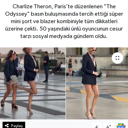
Charlize Theron, Paris'te düzenlenen "The
Haberde İnsan
Odyssey" basın buluşmasında tercih ettiği süper
mini şort ve blazer kombiniyle tüm dikkatleri
Kültür Sanat
üzerine çekti. 50 yaşındaki ünlü oyuncunun cesur
tarzı sosyal medyada gündem oldu.
Magazin
Manşet Altı
Manşetler
Resmi İlan
Sağlık
Spor
Paylaş
-
+
SürManşet
A
A