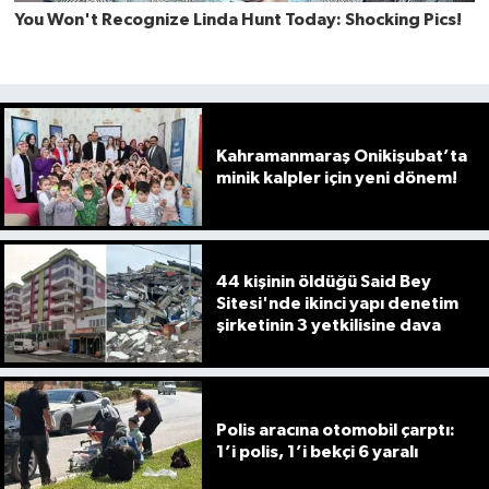
Kahramanmaraş Onikişubat’ta
minik kalpler için yeni dönem!
44 kişinin öldüğü Said Bey
Sitesi'nde ikinci yapı denetim
şirketinin 3 yetkilisine dava
Polis aracına otomobil çarptı:
1’i polis, 1’i bekçi 6 yaralı