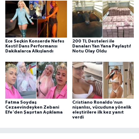
Ece Seçkin Konserde Nefes
200 TL Desteleri ile
Kesti! Dans Performansı
Danaları Yan Yana Paylaştı!
Dakikalarca Alkışlandı
Notu Olay Oldu
Fatma Soydaş
Cristiano Ronaldo'nun
Cezaevindeyken Zebani
nişanlısı, vücuduna yönelik
Efe'den Şaşırtan Açıklama
eleştirilere ilk kez yanıt
verdi