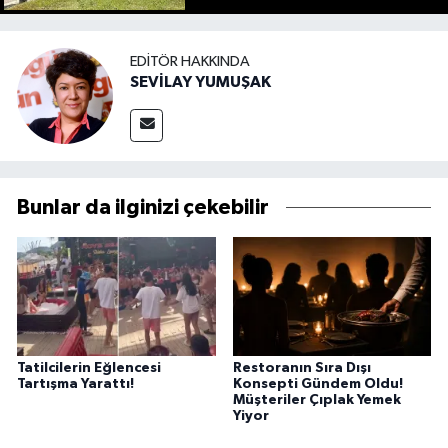
EDITÖR HAKKINDA
SEVİLAY YUMUŞAK
Bunlar da ilginizi çekebilir
Tatilcilerin Eğlencesi
Restoranın Sıra Dışı
Tartışma Yarattı!
Konsepti Gündem Oldu!
Müşteriler Çıplak Yemek
Yiyor