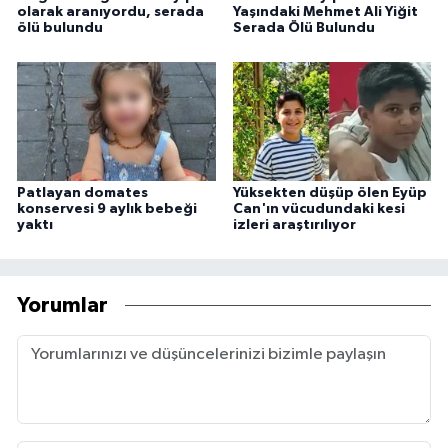
olarak aranıyordu, serada
Yaşındaki Mehmet Ali Yiğit
ölü bulundu
Serada Ölü Bulundu
Patlayan domates
Yüksekten düşüp ölen Eyüp
konservesi 9 aylık bebeği
Can'ın vücudundaki kesi
yaktı
izleri araştırılıyor
Yorumlar