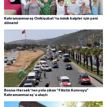
Kahramanmaraş Onikişubat’ta minik kalpler için yeni
dönem!
Bosna-Hersek'ten yola çıkan "Filistin Konvoyu"
Kahramanmaraş'a ulaştı