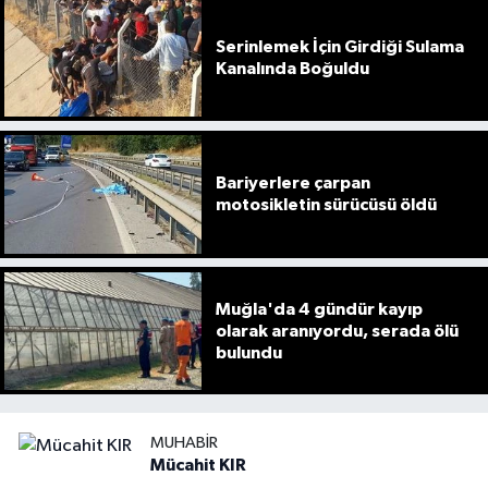
Serinlemek İçin Girdiği Sulama
Kanalında Boğuldu
Bariyerlere çarpan
motosikletin sürücüsü öldü
Muğla'da 4 gündür kayıp
olarak aranıyordu, serada ölü
bulundu
MUHABIR
Mücahit KIR