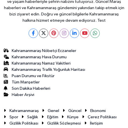
ve yaşam haberleriyle şehrin nabzını tutuyoruz. Güncel Maraş
haberleri ve Kahramanmaraş gündemini yakından takip etmek için
bizi ziyaret edin. Doğru ve güncel bilgilerle Kahramanmaraş
halkına hizmet etmeye devam ediyoruz. Test
Kahramanmaraş Nöbetçi Eczaneler
Kahramanmaraş Hava Durumu
Kahramanmaraş Namaz Vakitleri
Kahramanmaraş Trafik Yoğunluk Haritası
Puan Durumu ve Fikstür
Tüm Manşetler
Son Dakika Haberleri
Haber Arşivi
Kahramanmaraş
Genel
Güncel
Ekonomi
Spor
Sağlık
Eğitim
Künye
Çerez Politikası
Gizlilik Politikası
Gizlilik Sözleşmesi
İletişim