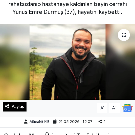
rahatsızlanıp hastaneye kaldırılan beyin cerrahı
Haberde İnsan
Yunus Emre Durmuş (37), hayatını kaybetti.
Kültür Sanat
Magazin
Manşet Altı
Manşetler
Resmi İlan
Sağlık
Paylaş
-
+
A
A
Spor
Mücahit KIR
21.05.2026 - 12:07
1
SürManşet