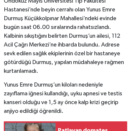
Ondokuz Mayıs Üniversitesi Tıp Fakültesi
Hastanesi’nde beyin cerrahı olan Yunus Emre
Teknoloji
Durmuş Küçükkolpınar Mahallesi’ndeki evinde
bugün saat 06.00 sıralarında rahatsızlandı.
Yaşam
Kalbinin sıkıştığını belirten Durmuş’un ailesi, 112
KAHRAMANMARAŞ
Acil Çağrı Merkezi’ne ihbarda bulundu. Adrese
sevk edilen sağlık ekiplerinin özel bir hastaneye
götürdüğü Durmuş, yapılan müdahaleye rağmen
kurtarılamadı.
Yunus Emre Durmuş’un kiloları nedeniyle
zayıflama iğnesi kullandığı, uyku apnesi ve testis
kanseri olduğu ve 1,5 ay önce kalp krizi geçirip
anjiyo edildiği öğrenildi.
Patlayan domates