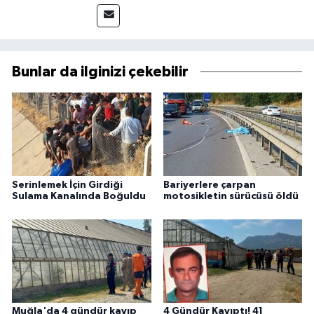
Bunlar da ilginizi çekebilir
Serinlemek İçin Girdiği
Bariyerlere çarpan
Sulama Kanalında Boğuldu
motosikletin sürücüsü öldü
Muğla'da 4 gündür kayıp
4 Gündür Kayıptı! 41