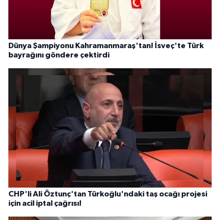
Dünya Şampiyonu Kahramanmaraş'tan! İsveç'te Türk
bayrağını göndere çektirdi
CHP'li Ali Öztunç'tan Türkoğlu'ndaki taş ocağı projesi
için acil iptal çağrısı!