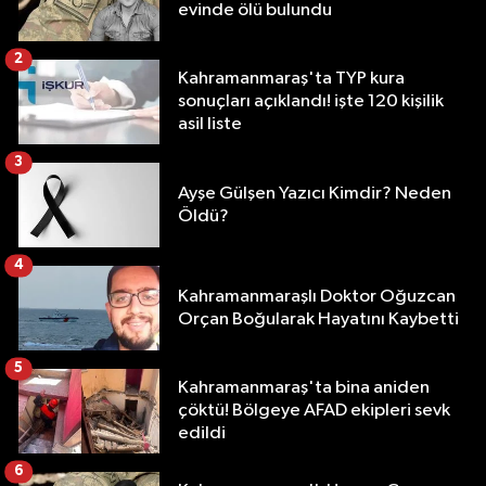
evinde ölü bulundu
2
Kahramanmaraş'ta TYP kura
sonuçları açıklandı! işte 120 kişilik
asil liste
3
Ayşe Gülşen Yazıcı Kimdir? Neden
Öldü?
4
Kahramanmaraşlı Doktor Oğuzcan
Orçan Boğularak Hayatını Kaybetti
5
Kahramanmaraş'ta bina aniden
çöktü! Bölgeye AFAD ekipleri sevk
edildi
6