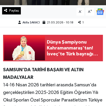
Paylaş
Teknoloji
-
+
A
A
Yaşam
Atilla ŞAKACI
21.05.2026 - 10:18
1
KAHRAMANMARAŞ
Dünya Şampiyonu
Kahramanmaraş'tan!
İsveç'te Türk bayrağını
göndere çektirdi
SAMSUN'DA TARİHİ BAŞARI VE ALTIN
MADALYALAR
14-16 Nisan 2026 tarihleri arasında Samsun’da
gerçekleştirilen 2025-2026 Eğitim Öğretim Yılı
Okul Sporları Özel Sporcular Paraatletizm Türkiye