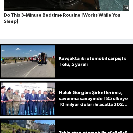
Kavşakta iki otomobil çarpıştı:
1 ölü, 5 yaralı
Haluk Görgün: Şirketlerimiz,
savunma sanayinde 185 ülkeye
10 milyar dolar ihracatla 2025'i
tamamladı
Takla atan otomobilin sürücüsü