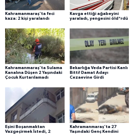
Kahramanmaraş’ta feci
Kavga ettiği ağabeyini
kaza: 2 kişi yaralandı
yaraladı, yengesini öld*rdü
Kahramanmaraş’ta Sulama
Bekarlığa Veda Partisi Kanlı
Kanalına Düşen 2 Yaşındaki
Bitti! Damat Adayı
Çocuk Kurtarılamadı
Cezaevine Girdi
Eşini Boşanmaktan
Kahramanmaraş’ta 27
Vazgeçirmek İstedi, 2
Yaşındaki Genç Kendini