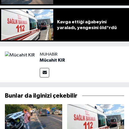
Kavga ettiği ağabeyini
yaraladı, yengesini öld*rdü
MUHABIR
Mücahit KIR
Bunlar da ilginizi çekebilir