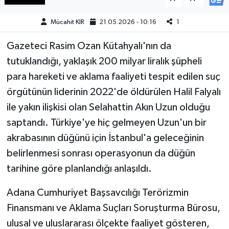
Mücahit KIR
21.05.2026 - 10:16
1
Teknoloji
Gazeteci Rasim Ozan Kütahyalı'nın da
Yaşam
tutuklandığı, yaklaşık 200 milyar liralık şüpheli
KAHRAMANMARAŞ
para hareketi ve aklama faaliyeti tespit edilen suç
örgütünün liderinin 2022'de öldürülen Halil Falyalı
ile yakın ilişkisi olan Selahattin Akın Uzun olduğu
saptandı. Türkiye'ye hiç gelmeyen Uzun'un bir
akrabasının düğünü için İstanbul'a geleceğinin
belirlenmesi sonrası operasyonun da düğün
tarihine göre planlandığı anlaşıldı.
Adana Cumhuriyet Başsavcılığı Terörizmin
Finansmanı ve Aklama Suçları Soruşturma Bürosu,
ulusal ve uluslararası ölçekte faaliyet gösteren,