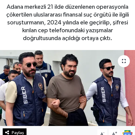
Adana merkezli 21 ilde düzenlenen operasyonla
Haberde İnsan
çökertilen uluslararası finansal suç örgütü ile ilgili
soruşturmanın, 2024 yılında ele geçirilip, şifresi
Kültür Sanat
kırılan cep telefonundaki yazışmalar
doğrultusunda açıldığı ortaya çıktı.
Magazin
Manşet Altı
Manşetler
Resmi İlan
Sağlık
Spor
Paylaş
-
+
SürManşet
A
A