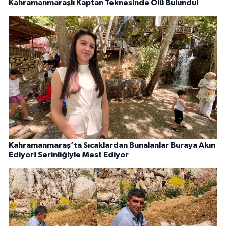
Kahramanmaraşlı Kaptan Teknesinde Ölü Bulundu!
Kahramanmaraş’ta Sıcaklardan Bunalanlar Buraya Akın
Ediyor! Serinliğiyle Mest Ediyor