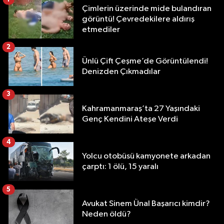
Çimlerin üzerinde mide bulandıran
görüntü! Çevredekilere aldırış
etmediler
2
Ünlü Çift Çeşme’de Görüntülendi!
Denizden Çıkmadılar
3
Kahramanmaraş’ta 27 Yaşındaki
Genç Kendini Ateşe Verdi
4
Yolcu otobüsü kamyonete arkadan
çarptı: 1 ölü, 15 yaralı
5
Avukat Sinem Ünal Başarıcı kimdir?
Neden öldü?