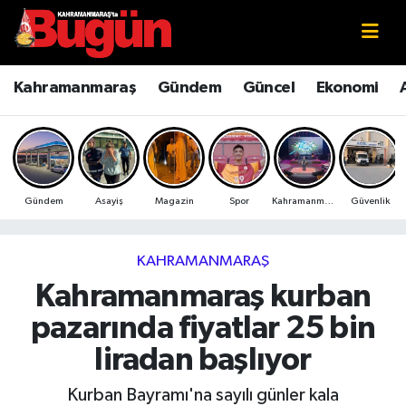
Kahramanmaraş
Kahramanmaraş Nöbetçi Eczaneler
Kahramanmaraş
Gündem
Güncel
Ekonomi
Kahramanmaraş Sokak Röportajları
Kahramanmaraş Hava Durumu
Bilim ve Teknoloji
Kahramanmaraş Namaz Vakitleri
Gündem
Asayiş
Magazin
Spor
Kahramanmaraş
Güvenlik
Çevre
Kahramanmaraş Trafik Yoğunluk Haritası
Eğitim
Süper Lig Puan Durumu ve Fikstür
KAHRAMANMARAŞ
Kahramanmaraş kurban
Ekonomi
Tüm Manşetler
pazarında fiyatlar 25 bin
Genel
Son Dakika Haberleri
liradan başlıyor
Güncel
Haber Arşivi
Kurban Bayramı'na sayılı günler kala