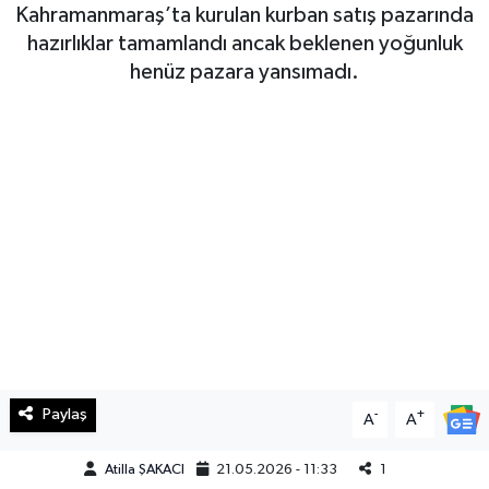
Kahramanmaraş’ta kurulan kurban satış pazarında
Haberde İnsan
hazırlıklar tamamlandı ancak beklenen yoğunluk
henüz pazara yansımadı.
Kültür Sanat
Magazin
Manşet Altı
Manşetler
Resmi İlan
Sağlık
Paylaş
-
+
A
A
Spor
Atilla ŞAKACI
21.05.2026 - 11:33
1
SürManşet