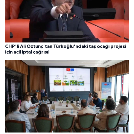
CHP'li Ali Öztunç'tan Türkoğlu'ndaki taş ocağı projesi
için acil iptal çağrısı!