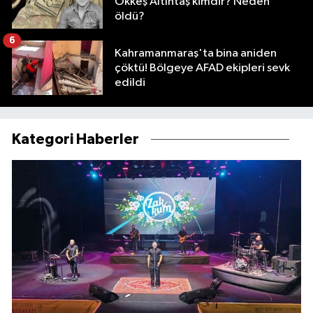
Ökkeş Altıntaş kimdir? Neden
öldü?
6
Kahramanmaraş'ta bina aniden
çöktü! Bölgeye AFAD ekipleri sevk
edildi
Kategori Haberler