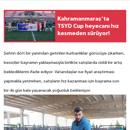
Teknoloji
Kahramanmaraş'ta
TSYD Cup heyecanı hız
Yaşam
kesmeden sürüyor!
KAHRAMANMARAŞ
Şehrin dört bir yanından getirilen kurbanlıklar görücüye çıkarken,
besiciler bayramın yaklaşmasıyla birlikte satışlarda ciddi bir artış
beklediklerini ifade ediyor. Vatandaşlar ise fiyat araştırması
yapmakla yetinirken, satışların hız kazanması için bayrama son
bir-iki gün kala yaşanacak yoğunluk bekleniyor.