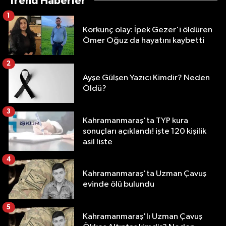
Trend Haberler
1
Korkunç olay: İpek Gezer'i öldüren
Ömer Oğuz da hayatını kaybetti
2
Ayşe Gülşen Yazıcı Kimdir? Neden
Öldü?
3
Kahramanmaraş'ta TYP kura
sonuçları açıklandı! işte 120 kişilik
asil liste
4
Kahramanmaraş'ta Uzman Çavuş
evinde ölü bulundu
5
Kahramanmaraş'lı Uzman Çavuş