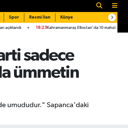
Spor
Resmi İlan
Künye
İletişim
18:23
Kahramanmaraş Elbistan'da 10 mahallenin kullandığı grup yo
rti sadece
da ümmetin
 de umududur." Sapanca'daki