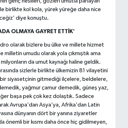
'nin genç nesilleri, gözleri umutla parlayan
rle birlikte kol kola, yürek yüreğe daha nice
ceğiz' diye konuştu.
ADA OLMAYA GAYRET ETTİK'
o olarak bizlere bu ülke ve millete hizmet
ce milletin umudu olarak yola çıkmıştık ama
 milyonların da umut kaynağı haline geldik.
sında sizlerle birlikte ülkemizin 81 vilayetini
ir siyasetçinin gitmediği ilçelere, beldelere,
n demedik, yağmur çamur demedik, güneş yaz,
iğer başa pek çok kez dolaştık. Sadece
rak Avrupa'dan Asya'ya, Afrika'dan Latin
sına dünyanın dört bir yanına ziyaretler
 da önemli bir kısmı daha önce hiç gidilmeyen,