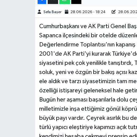
Sefa Başer
28.06.2026 - 18:24
28.06.202
Teknoloji
Cumhurbaşkanı ve AK Parti Genel Baş
Yaşam
Sapanca ilçesindeki bir otelde düzenl
Değerlendirme Toplantısı'nın kapanış
KAHRAMANMARAŞ
2001'de AK Parti'yi kurarak Türkiye'de
siyasetini pek çok yenilikle tanıştırdı
soluk, yeni ve özgün bir bakış açısı kaza
ele aldık ve tarzı siyasetimizin tam m
özelliği istişareyi geleneksel hale ge
Bugün her aşaması başarılarla dolu çe
milletimizle inşa ettiğimiz gönül köp
büyük payı vardır. Çeyrek asırlık bu d
türlü yapıcı eleştiriye kapımızı açık 
kendimizi hesaba çekmeyi prensip edin