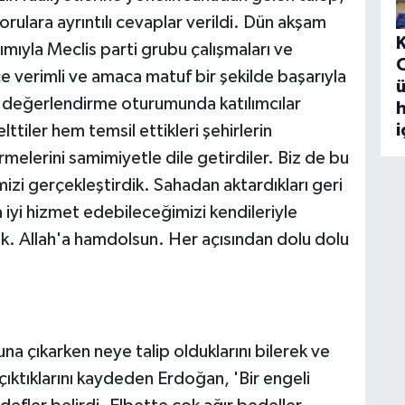
 sorulara ayrıntılı cevaplar verildi. Dün akşam
lımıyla Meclis parti grubu çalışmaları ve
 verimli ve amaca matuf bir şekilde başarıyla
ü
ve değerlendirme oturumunda katılımcılar
h
i
ttiler hem temsil ettikleri şehirlerin
rmelerini samimiyetle dile getirdiler. Biz de bu
zi gerçekleştirdik. Sahadan aktardıkları geri
ha iyi hizmet edebileceğimizi kendileriyle
dik. Allah'a hamdolsun. Her açısından dolu dolu
.
a çıkarken neye talip olduklarını bilerek ve
k çıktıklarını kaydeden Erdoğan, 'Bir engeli