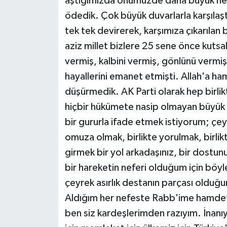
aştığımızda önümüzde daha büyük hede
ödedik. Çok büyük duvarlarla karşılaş
tek tek devirerek, karşımıza çıkarılan 
aziz millet bizlere 25 sene önce kutsal
vermiş, kalbini vermiş, gönlünü vermi
hayallerini emanet etmişti. Allah'a 
düşürmedik. AK Parti olarak hep birli
hiçbir hükümete nasip olmayan büyük b
bir gururla ifade etmek istiyorum; çeyr
omuza olmak, birlikte yorulmak, birli
girmek bir yol arkadaşınız, bir dostun
bir hareketin neferi olduğum için böyl
çeyrek asırlık destanın parçası oldu
Aldığım her nefeste Rabb'ime hamdetti
ben siz kardeşlerimden razıyım. İnanıyo