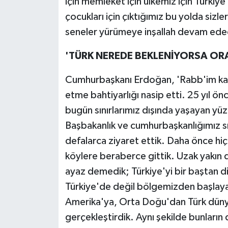
için memleket için ülkemiz için Türkiye
çocukları için çıktığımız bu yolda sizle
seneler yürümeye inşallah devam ede
'TÜRK NEREDE BEKLENİYORSA OR
Cumhurbaşkanı Erdoğan, 'Rabb'im kadr
etme bahtiyarlığı nasip etti. 25 yıl ön
bugün sınırlarımız dışında yaşayan yüz
Başbakanlık ve cumhurbaşkanlığımız sıra
defalarca ziyaret ettik. Daha önce hiçb
köylere beraberce gittik. Uzak yakı
ayaz demedik; Türkiye'yi bir baştan d
Türkiye'de değil bölgemizden başlaya
Amerika'ya, Orta Doğu'dan Türk dünya
gerçekleştirdik. Aynı şekilde bunların