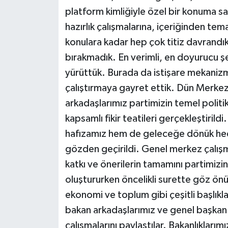
platform kimliğiyle özel bir konuma s
hazırlık çalışmalarına, içeriğinden tem
konulara kadar hep çok titiz davrandık
bırakmadık. En verimli, en doyurucu şek
yürüttük. Burada da istişare mekanizm
çalıştırmaya gayret ettik. Dün Merkez
arkadaşlarımız partimizin temel politi
kapsamlı fikir teatileri gerçekleştirild
hafızamız hem de geleceğe dönük hedefl
gözden geçirildi. Genel merkez çalışma
katkı ve önerilerin tamamını partimizi
oluştururken öncelikli surette göz ön
ekonomi ve toplum gibi çeşitli başlıkl
bakan arkadaşlarımız ve genel başkan 
çalışmalarını paylaştılar. Bakanlıklarım