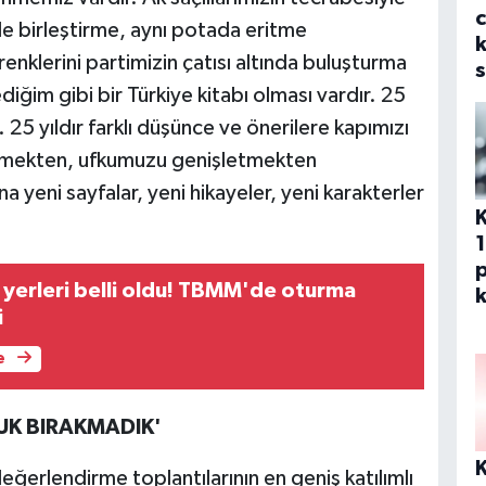
e birleştirme, aynı potada eritme
k
renklerini partimizin çatısı altında buluşturma
s
diğim gibi bir Türkiye kitabı olması vardır. 25
 25 yıldır farklı düşünce ve önerilere kapımızı
lemekten, ufkumuzu genişletmekten
a yeni sayfalar, yeni hikayeler, yeni karakterler
p
i yerleri belli oldu! TBMM'de oturma
k
i
e
UK BIRAKMADIK'
ğerlendirme toplantılarının en geniş katılımlı