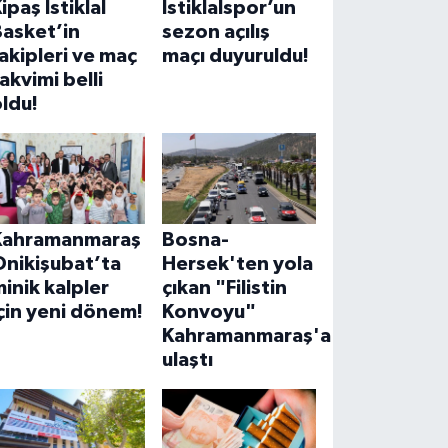
ipaş İstiklal
İstiklalspor’un
Basket’in
sezon açılış
akipleri ve maç
maçı duyuruldu!
akvimi belli
ldu!
Kahramanmaraş
Bosna-
Onikişubat’ta
Hersek'ten yola
inik kalpler
çıkan "Filistin
çin yeni dönem!
Konvoyu"
Kahramanmaraş'a
ulaştı