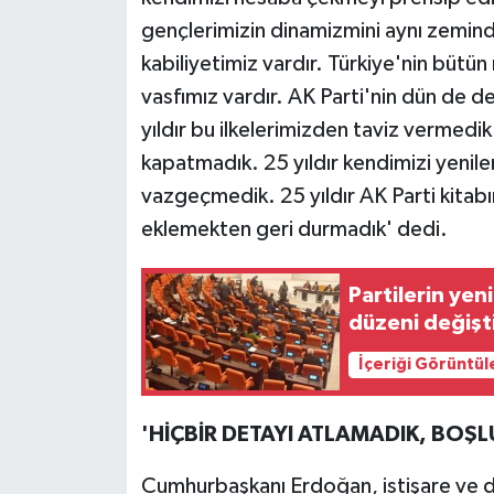
gençlerimizin dinamizmini aynı zemind
kabiliyetimiz vardır. Türkiye'nin bütün 
vasfımız vardır. AK Parti'nin dün de de
yıldır bu ilkelerimizden taviz vermedik.
kapatmadık. 25 yıldır kendimizi yeni
vazgeçmedik. 25 yıldır AK Parti kitabın
eklemekten geri durmadık' dedi.
Partilerin yen
düzeni değişt
İçeriği Görüntül
'HİÇBİR DETAYI ATLAMADIK, BOŞL
Cumhurbaşkanı Erdoğan, istişare ve de