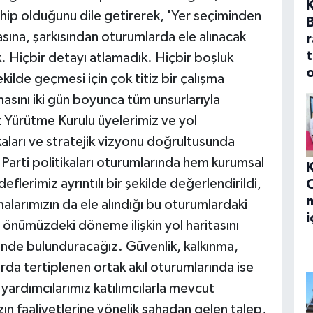
K
ahip olduğunu dile getirerek, 'Yer seçiminden
asına, şarkısından oturumlarda ele alınacak
r
t
. Hiçbir detayı atlamadık. Hiçbir boşluk
o
ilde geçmesi için çok titiz bir çalışma
asını iki gün boyunca tüm unsurlarıyla
 Yürütme Kurulu üyelerimiz ve yol
kaları ve stratejik vizyonu doğrultusunda
i. Parti politikaları oturumlarında hem kurumsal
erimiz ayrıntılı bir şekilde değerlendirildi,
m
larımızın da ele alındığı bu oturumlardaki
i
n önümüzdeki döneme ilişkin yol haritasını
ünde bulunduracağız. Güvenlik, kalkınma,
arda tertiplenen ortak akıl oturumlarında ise
yardımcılarımız katılımcılarla mevcut
ızın faaliyetlerine yönelik sahadan gelen talep,