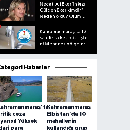
Necati Ali Eker'in kızı
Gülden Eker kimdir?
Neden öldü? Ölüm
nedeni nedir?
Kahramanmaraş’ta 12
saatlik su kesintisi: İşte
etkilenecek bölgeler
Kategori Haberler
Kahramanmaraş’ta
Kahramanmaraş
ritik ceza
Elbistan'da 10
yarısı! Yüksek
mahallenin
dari para
kullandığı grup