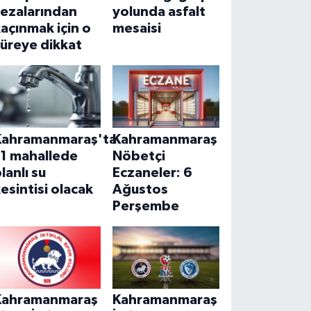
cezalarından
yolunda asfalt
açınmak için o
mesaisi
üreye dikkat
Kahramanmaraş'ta
Kahramanmaraş
11 mahallede
Nöbetçi
lanlı su
Eczaneler: 6
esintisi olacak
Ağustos
Perşembe
Kahramanmaraş
Kahramanmaraş