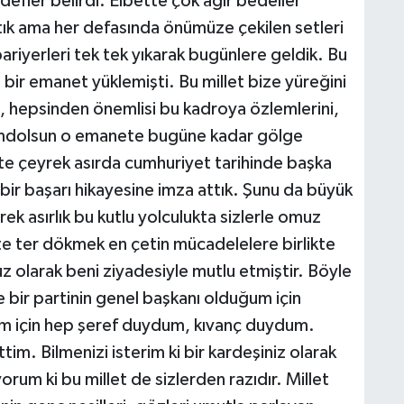
fler belirdi. Elbette çok ağır bedeller
tık ama her defasında önümüze çekilen setleri
bariyerleri tek tek yıkarak bugünlere geldik. Bu
 bir emanet yüklemişti. Bu millet bize yüreğini
ş, hepsinden önemlisi bu kadroya özlemlerini,
hamdolsun o emanete bugüne kadar gölge
kte çeyrek asırda cumhuriyet tarihinde başka
ir başarı hikayesine imza attık. Şunu da büyük
ek asırlık bu kutlu yolculukta sizlerle omuz
kte ter dökmek en çetin mücadelelere birlikte
uz olarak beni ziyadesiyle mutlu etmiştir. Böyle
e bir partinin genel başkanı olduğum için
ğum için hep şeref duydum, kıvanç duydum.
m. Bilmenizi isterim ki bir kardeşiniz olarak
rum ki bu millet de sizlerden razıdır. Millet