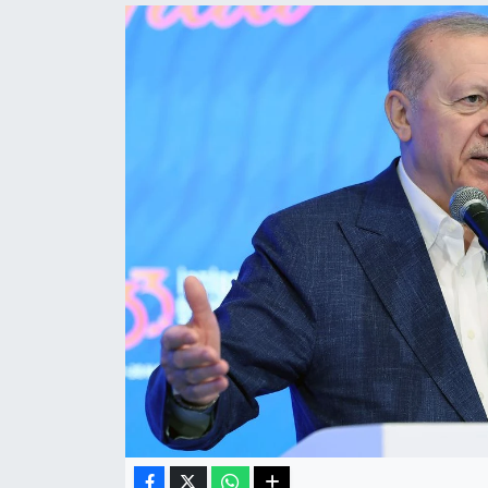
Haberde İnsan
Kültür Sanat
Magazin
Manşet Altı
Manşetler
Resmi İlan
Sağlık
Spor
SürManşet