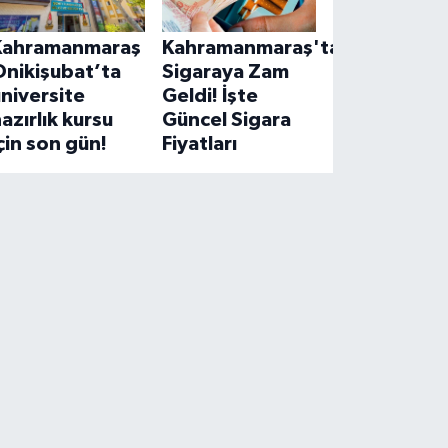
Kahramanmaraş
Kahramanmaraş'ta
Onikişubat’ta
Sigaraya Zam
niversite
Geldi! İşte
azırlık kursu
Güncel Sigara
çin son gün!
Fiyatları