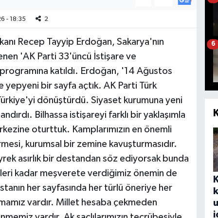
6 - 18:35
2
kanı Recep Tayyip Erdoğan, Sakarya'nın
6
enen 'AK Parti 33'üncü İstişare ve
 programına katıldı. Erdoğan, '14 Ağustos
 yepyeni bir sayfa açtık. AK Parti Türk
, Türkiye'yi dönüştürdü. Siyaset kurumuna yeni
ndırdı. Bilhassa istişareyi farklı bir yaklaşımla
erkezine oturttuk. Kamplarımızın en önemli
tirmesi, kurumsal bir zemine kavuşturmasıdır.
yrek asırlık bir destandan söz ediyorsak bunda
rüleri kadar meşverete verdiğimiz önemin de
estanın her sayfasında her türlü öneriye her
k
tutmamız vardır. Millet hesaba çekmeden
u
i
memiz vardır. Ak saçlılarımızın tecrübesiyle