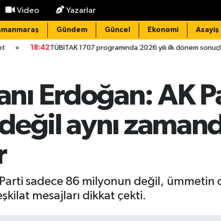
Video
Yazarlar
amanmaraş
Gündem
Güncel
Ekonomi
Asayiş
TÜBİTAK 1707 programında 2026 yılı ilk dönem sonuçları açıklandı
ı Erdoğan: AK Pa
 değil aynı zaman
r
arti sadece 86 milyonun değil, ümmetin
kilat mesajları dikkat çekti.