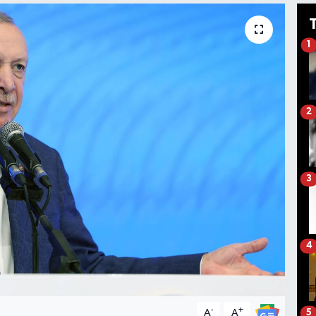
1
2
3
4
-
+
A
A
5