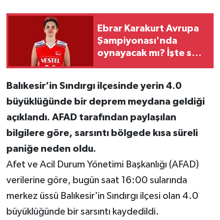
Teknoloji
Ebrar Karakurt Avrupa
Şampiyonası'nda
Yaşam
oynayacak mı? İşte son
durum
KAHRAMANMARAŞ
Balıkesir’in Sındırgı ilçesinde yerin 4.0
büyüklüğünde bir deprem meydana geldiği
açıklandı. AFAD tarafından paylaşılan
bilgilere göre, sarsıntı bölgede kısa süreli
paniğe neden oldu.
Afet ve Acil Durum Yönetimi Başkanlığı (AFAD)
verilerine göre, bugün saat 16:00 sularında
merkez üssü Balıkesir'in Sındırgı ilçesi olan 4.0
büyüklüğünde bir sarsıntı kaydedildi.