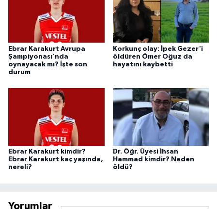
Ebrar Karakurt Avrupa
Korkunç olay: İpek Gezer'i
Şampiyonası'nda
öldüren Ömer Oğuz da
oynayacak mı? İşte son
hayatını kaybetti
durum
Ebrar Karakurt kimdir?
Dr. Öğr. Üyesi İhsan
Ebrar Karakurt kaç yaşında,
Hammad kimdir? Neden
nereli?
öldü?
Yorumlar