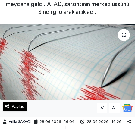
meydana geldi. AFAD, sarsıntının merkez üssünü
Haberde İnsan
Sındırgı olarak açıkladı.
Kültür Sanat
Magazin
Manşet Altı
Manşetler
Resmi İlan
Sağlık
Paylaş
-
+
A
A
Spor
Atilla ŞAKACI
28.06.2026 - 16:04
28.06.2026 - 16:26
1
SürManşet