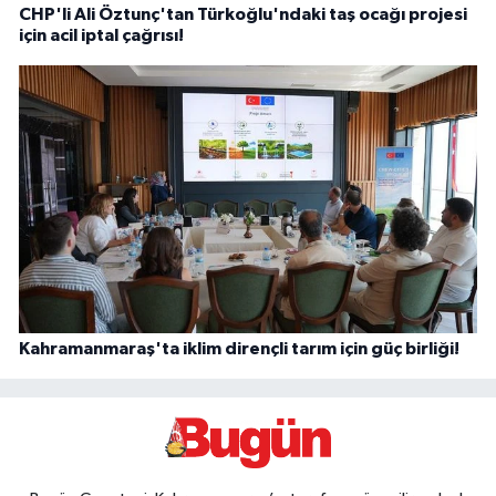
CHP'li Ali Öztunç'tan Türkoğlu'ndaki taş ocağı projesi
için acil iptal çağrısı!
Kahramanmaraş'ta iklim dirençli tarım için güç birliği!