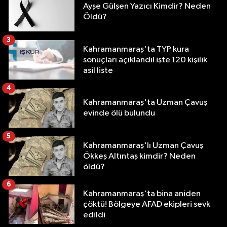
Ayşe Gülşen Yazıcı Kimdir? Neden
Öldü?
3
Kahramanmaraş'ta TYP kura
sonuçları açıklandı! işte 120 kişilik
asil liste
4
Kahramanmaraş'ta Uzman Çavuş
evinde ölü bulundu
5
Kahramanmaraş'lı Uzman Çavuş
Ökkeş Altıntaş kimdir? Neden
öldü?
6
Kahramanmaraş'ta bina aniden
çöktü! Bölgeye AFAD ekipleri sevk
edildi