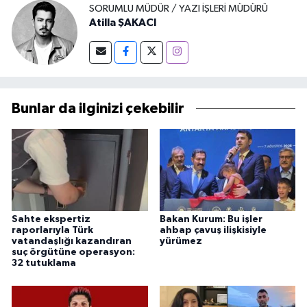
SORUMLU MÜDÜR / YAZI İŞLERI MÜDÜRÜ
Atilla ŞAKACI
Bunlar da ilginizi çekebilir
Sahte ekspertiz
Bakan Kurum: Bu işler
raporlarıyla Türk
ahbap çavuş ilişkisiyle
vatandaşlığı kazandıran
yürümez
suç örgütüne operasyon:
32 tutuklama